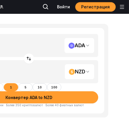
Регистрация
Войти
ADA
NZD
1
5
10
100
Конвертер ADA to NZD
и · Более 350 криптовалют · Более 40 фиатных валют