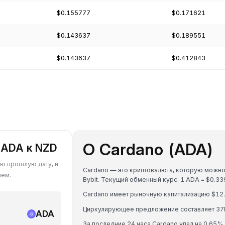
$0.155777
$0.171621
$0.143637
$0.189551
$0.143637
$0.412843
О Cardano (ADA)
 ADA к NZD
ую прошлую дату, и
Cardano — это криптовалюта, которую можно
ием.
Bybit. Текущий обменный курс: 1 ADA = $0.
Cardano имеет рыночную капитализацию $12
Циркулирующее предложение составляет 37
ADA
За последние 24 часа Cardano упал на 0.65%.