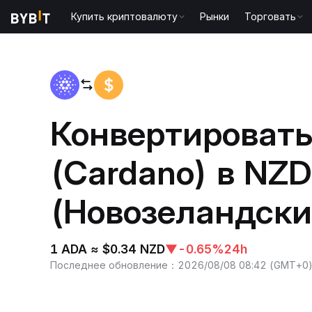
Купить криптовалюту
Рынки
Торговать
Главная
ADA to NZD
Конвертировать
(Cardano) в NZD
(Новозеландски
1 ADA ≈ $0.34 NZD
▼
-0.65%
24h
Последнее обновление
：
2026/08/08 08:42
(
GMT+0