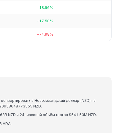
+18.96%
+17.58%
-74.98%
 конвертировать в Новозеландский доллар (NZD) на
3390938648773555 NZD.
.68B NZD и 24-часовой объём торгов $541.53M NZD.
B ADA.