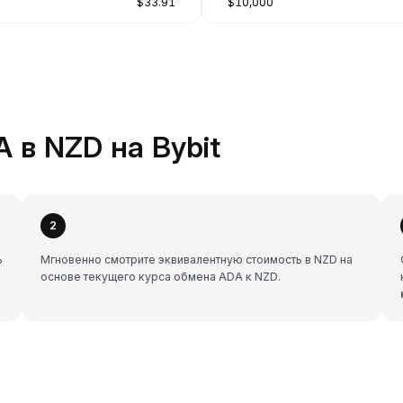
$33.91
$10,000
 в NZD на Bybit
2
ь
Мгновенно смотрите эквивалентную стоимость в NZD на
основе текущего курса обмена ADA к NZD.