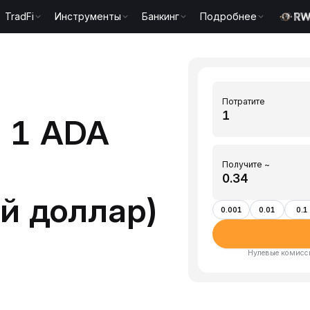
TradFi
Инструменты
Банкинг
Подробнее
Потратите
 1 ADA
Получите ~
й доллар)
0.001
0.01
0.1
Нулевые комисси
)