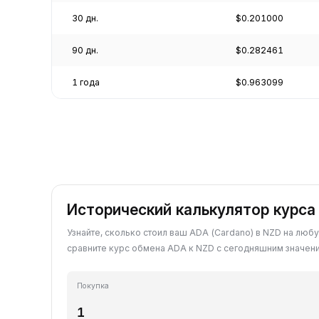
30 дн.
$0.201000
90 дн.
$0.282461
1 года
$0.963099
Исторический калькулятор курса
Узнайте, сколько стоил ваш ADA (Cardano) в NZD на люб
сравните курс обмена ADA к NZD с сегодняшним значен
Покупка