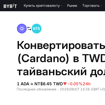
Купить криптовалюту
Рынки
Торговать
Главная
ADA to TWD
Конвертировать
(Cardano) в TW
тайваньский до
1 ADA ≈ NT$6.45 TWD
▼
-0.05%
24h
Последнее обновление
：
2026/08/07 14:28
(
GMT+0