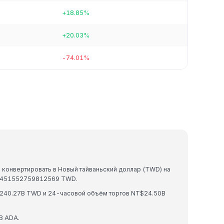
+18.85%
+20.03%
-74.01%
 конвертировать в Новый тайваньский доллар (TWD) на
$6.451552759812569 TWD.
240.27B TWD и 24-часовой объём торгов NT$24.50B
B ADA.