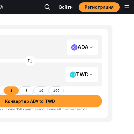
Регистрация
Войти
ADA
TWD
1
5
10
100
Конвертер ADA to TWD
и · Более 350 криптовалют · Более 40 фиатных валют