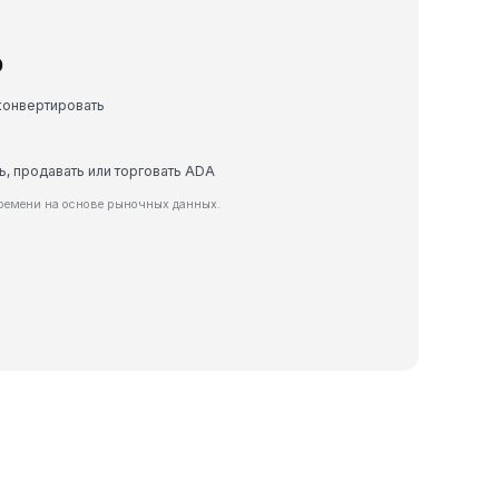
D
конвертировать
ть, продавать или торговать ADA
ремени на основе рыночных данных.