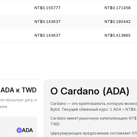
NT$0.155777
NT$0.171458
NT$0.143637
NT$0.190442
NT$0.143637
NT$0.413865
О Cardano (ADA)
а ADA к TWD
ую прошлую дату, и
Cardano — это криптовалюта, которую можно
ием.
Bybit. Текущий обменный курс: 1 ADA = NT
Cardano имеет рыночную капитализацию NT$
TWD.
ADA
Циркулирующее предложение составляет 37