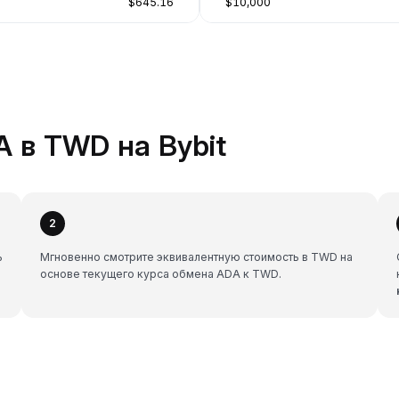
$645.16
$10,000
 в TWD на Bybit
2
ь
Мгновенно смотрите эквивалентную стоимость в TWD на
основе текущего курса обмена ADA к TWD.