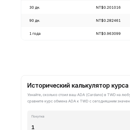
30 дн.
NT$0.201016
90 дн.
NT$0.282461
1 года
NT$0.963099
Исторический калькулятор курс
Узнайте, сколько стоил ваш ADA (Cardano) в TWD на люб
сравните курс обмена ADA к TWD с сегодняшним значен
Покупка