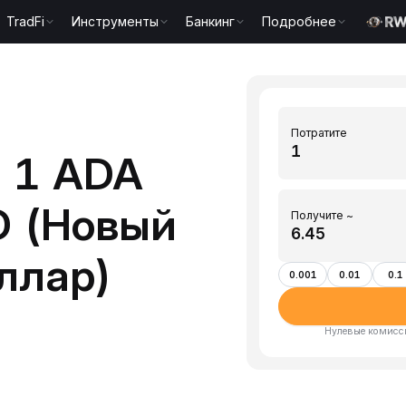
TradFi
Инструменты
Банкинг
Подробнее
Потратите
 1 ADA
D (Новый
Получите ~
ллар)
0.001
0.01
0.1
Нулевые комисси
)