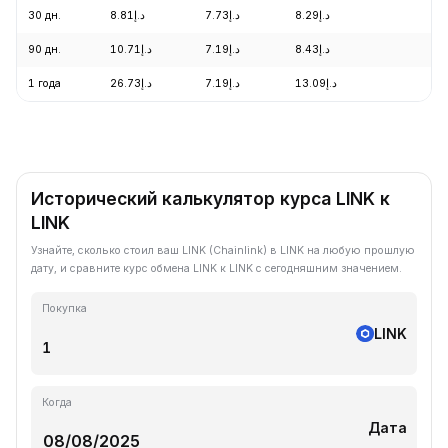
30 дн.
د.إ8.81
د.إ7.73
د.إ8.29
+6
90 дн.
د.إ10.71
د.إ7.19
د.إ8.43
+4
1 года
د.إ26.73
د.إ7.19
د.إ13.09
-5
Исторический калькулятор курса LINK к
LINK
Узнайте, сколько стоил ваш LINK (Chainlink) в LINK на любую прошлую
дату, и сравните курс обмена LINK к LINK с сегодняшним значением.
Покупка
LINK
Когда
Дата