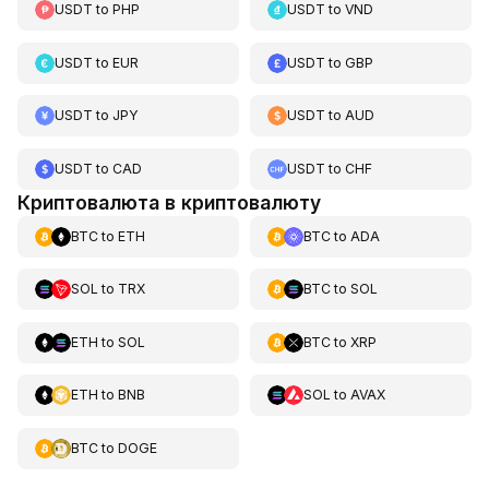
USDT
to
PHP
USDT
to
VND
USDT
to
EUR
USDT
to
GBP
USDT
to
JPY
USDT
to
AUD
USDT
to
CAD
USDT
to
CHF
Криптовалюта в криптовалюту
BTC
to
ETH
BTC
to
ADA
SOL
to
TRX
BTC
to
SOL
ETH
to
SOL
BTC
to
XRP
ETH
to
BNB
SOL
to
AVAX
BTC
to
DOGE