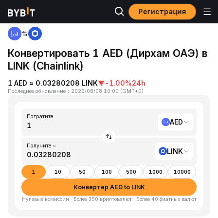
Регистрация
Главная
AED to LINK
Конвертировать 1 AED (Дирхам ОАЭ) в
LINK (Chainlink)
1 AED ≈ 0.03280208 LINK
▼
-1.00%
24h
Последнее обновление
：
2026/08/08 10:00
(
GMT+0
)
Потратите
AED
Получите ~
LINK
1
10
50
100
500
1000
10000
Конвертер AED to LINK
Нулевые комиссии · Более 350 криптовалют · Более 40 фиатных валют