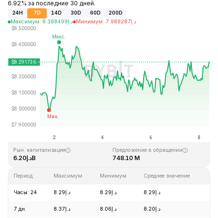
6.92% за последние 30 дней.
24H
7D
14D
30D
60D
200D
Максимум
:
8.388499
د.إ
Минимум
:
7.989287
د.إ
Последнее обновление: 10:00 GMT+0 2026-08-08
Исторический максимум
Исторический минимум
د.إ0.148183
د.إ52.70
Рын. капитализация
Предложение в обращении
د.إ6.20B
748.10 M
Период
Максимум
Минимум
Среднее значение
Из
Часы: 24
د.إ8.29
د.إ8.29
د.إ8.29
+0
7 дн.
د.إ8.37
د.إ8.06
د.إ8.20
+2