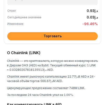
د.إ0.93
Стоил
د.إ0.03
Сегодняшнее значение
-96.46
%
Изменение
Торговать
О Chainlink (LINK)
Chainlink — это криптовалюта, которую можно конвертировать
в Дирхам ОАЭ (AED) на Bybit. Текущий обменный курс: 1 LINK
= د.إ0.03280207818135513 AED.
Chainlink имеет рыночную капитализацию د.إ22.77B AED и 24-
часовой объём торгов د.إ566.67M AED.
Циркулирующее предложение составляет 748M LINK.
За последние 24 часа Chainlink упал на 1.00%.
Как конвертировать LINK в AED