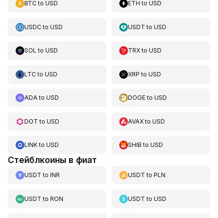
BTC
to
USD
ETH
to
USD
USDC
to
USD
USDT
to
USD
SOL
to
USD
TRX
to
USD
LTC
to
USD
XRP
to
USD
ADA
to
USD
DOGE
to
USD
DOT
to
USD
AVAX
to
USD
LINK
to
USD
SHIB
to
USD
Стейблкоины в фиат
USDT
to
INR
USDT
to
PLN
USDT
to
RON
USDT
to
USD