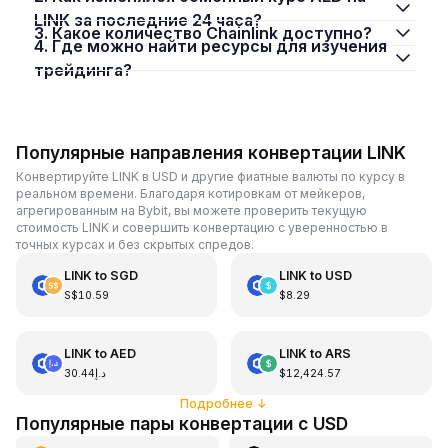
LINK за последние 24 часа?
3. Какое количество Chainlink доступно?
4. Где можно найти ресурсы для изучения
трейдинга?
Популярные направления конвертации LINK
Конвертируйте LINK в USD и другие фиатные валюты по курсу в
реальном времени. Благодаря котировкам от мейкеров,
агрегированным на Bybit, вы можете проверить текущую
стоимость LINK и совершить конвертацию с уверенностью в
точных курсах и без скрытых спредов.
LINK
to
SGD
LINK
to
USD
S$10.59
$8.29
LINK
to
AED
LINK
to
ARS
د.إ30.44
$12,424.57
Подробнее
↓
Популярные пары конвертации с USD