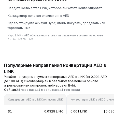
Введите количество LINK, которое вы хотите конвертировать
Калькулятор покажет эквивалент в AED
Зарегистрируйте аккаунт Bybit, чтобы покупать, продавать или
торговать LINK
Курс LINK к AED обновляется в режиме реального времени на основе
рыночных данных.
Популярные направления конвертации AED в
LINK
Узнайте популярные суммы конвертации AED в LINK (от 0,001 AED
до 100 AED) с конвертацией в реальном времени на основе
агрегированных котировок мейкеров от Bybit.
Сейчас
24 часа назад
1 месяц назад
1 год назад
Конвертация AED в LINK
Стоимость LINK
Конвертация LINK в AED
Стоимо
$1
0.0328 LINK
0.001 LINK
$0.03