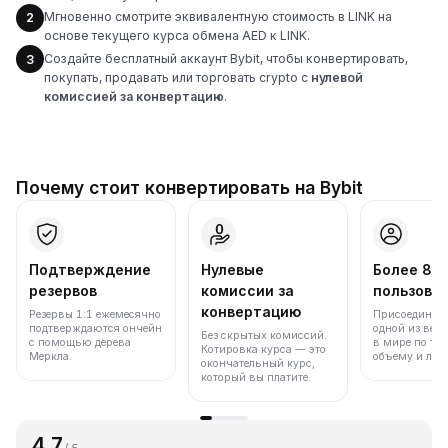
Мгновенно смотрите эквивалентную стоимость в LINK на
2
основе текущего курса обмена AED к LINK.
Создайте бесплатный аккаунт Bybit, чтобы конвертировать,
3
покупать, продавать или торговать crypto с
нулевой
комиссией за конвертацию
.
Почему стоит конвертировать на Bybit
Подтверждение
Нулевые
Более 86
резервов
комиссии за
пользова
конвертацию
Резервы 1:1 ежемесячно
Присоединяйт
подтверждаются ончейн
одной из вед
Без скрытых комиссий.
с помощью дерева
в мире по то
Котировка курса — это
Меркла.
объему и лик
окончательный курс,
который вы платите.
4.7