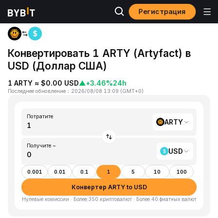
Регистрация
Главная
ARTY to USD
Конвертировать 1 ARTY (Artyfact) в
USD (Доллар США)
1 ARTY ≈ $0.00 USD
▲
+3.46%
24h
Последнее обновление
：
2026/08/08 13:09
(
GMT+0
)
Потратите
ARTY
Получите ~
USD
0.001
0.01
0.1
1
5
10
100
Конвертер ARTY to USD
Нулевые комиссии · Более 350 криптовалют · Более 40 фиатных валют