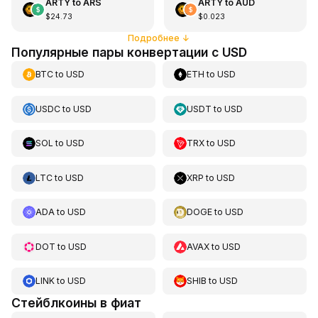
ARTY
to
ARS
ARTY
to
AUD
$24.73
$0.023
Подробнее
↓
Популярные пары конвертации с USD
BTC
to
USD
ETH
to
USD
USDC
to
USD
USDT
to
USD
SOL
to
USD
TRX
to
USD
LTC
to
USD
XRP
to
USD
ADA
to
USD
DOGE
to
USD
DOT
to
USD
AVAX
to
USD
LINK
to
USD
SHIB
to
USD
Стейблкоины в фиат