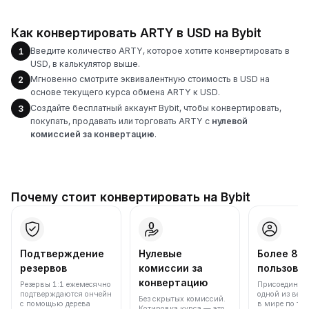
Как конвертировать ARTY в USD на Bybit
Введите количество ARTY, которое хотите конвертировать в
1
USD, в калькулятор выше.
Мгновенно смотрите эквивалентную стоимость в USD на
2
основе текущего курса обмена ARTY к USD.
Создайте бесплатный аккаунт Bybit, чтобы конвертировать,
3
покупать, продавать или торговать ARTY с
нулевой
комиссией за конвертацию
.
Почему стоит конвертировать на Bybit
Подтверждение
Нулевые
Более 86
резервов
комиссии за
пользова
конвертацию
Резервы 1:1 ежемесячно
Присоединяйт
подтверждаются ончейн
одной из вед
Без скрытых комиссий.
с помощью дерева
в мире по то
Котировка курса — это