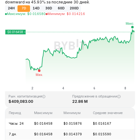
downward на 45.93% за последние 30 дней.
24H
7D
14D
30D
60D
200D
Максимум
:
$
0.016580
Минимум
:
$
0.014216
Последнее обновление: 13:09 GMT+0 2026-08-08
Исторический максимум
Исторический минимум
$3.20
$0.014172
Рын. капитализация
Предложение в обращении
$409,083.00
22.86 M
Период
Максимум
Минимум
Среднее значение
Из
Часы: 24
$0.016458
$0.015876
$0.016167
+3
7 дн.
$0.016458
$0.014379
$0.015590
+1