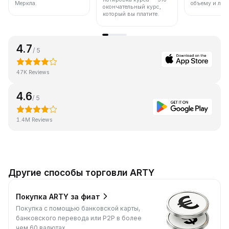
Меркла.
объему и лик
окончательный курс,
который вы платите.
4.7
/ 5
47K Reviews
4.6
/ 5
1.4M Reviews
Другие способы торговли ARTY
Покупка ARTY за фиат
Покупка с помощью банковской карты,
банковского перевода или P2P в более
чем 60 валютах.