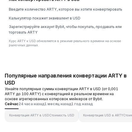
Введите количество ARTY, которое вы хотите конвертировать
Калькулятор покажет эквивалент в USD
Зарегистрируйте аккаунт Bybit, чтобы покупать, продавать или
торговать ARTY
Курс ARTY к USD обновляется в режиме реального времени на основе
рыночных данных.
Популярные направления конвертации ARTY в
USD
Узнайте популярные суммы конвертации ARTY в USD (от 0,001
ARTY до 100 ARTY) с конвертацией в реальном времени на
основе агрегированных котировок мейкеров от Bybit.
Сейчас
24 часа назад
1 месяц назад
1 год назад
Конвертация ARTY в USD
Стоимость USD
Конвертация USD в ARTY
Стои