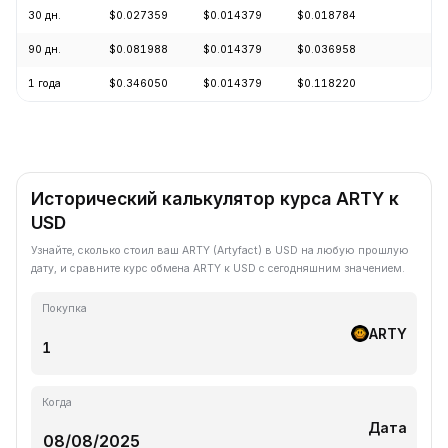
30 дн.
$0.027359
$0.014379
$0.018784
-4
90 дн.
$0.081988
$0.014379
$0.036958
-6
1 года
$0.346050
$0.014379
$0.118220
-8
Исторический калькулятор курса ARTY к
USD
Узнайте, сколько стоил ваш ARTY (Artyfact) в USD на любую прошлую
дату, и сравните курс обмена ARTY к USD с сегодняшним значением.
Покупка
ARTY
Когда
Дата