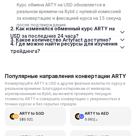
Курс обмена ARTY на USD обновляется в
реальном времени на Bybit с нулевой комиссией
за конвертацию и фиксацией курса на 15 секунд
после подтверждения.
2. Как изменялся обменный курс ARTY на
USD за последние 24 часа?
3. Какое количество Artyfact доступно?
4. Где можно найти ресурсы для изучения
трейдинга?
Популярные направления конвертации ARTY
Конвертируйте ARTY в USD и другие фиатные валюты по курсу в
реальном времени. Благодаря котировкам от мейкеров,
агрегированным на Bybit, вы можете проверить текущую
стоимость ARTY и совершить конвертацию с уверенностью в
точных курсах и без скрытых спредов.
ARTY
to
SGD
ARTY
to
AED
S$0.021
د.إ0.061