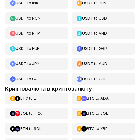
USDT
to
INR
USDT
to
PLN
USDT
to
RON
USDT
to
USD
USDT
to
PHP
USDT
to
VND
USDT
to
EUR
USDT
to
GBP
USDT
to
JPY
USDT
to
AUD
USDT
to
CAD
USDT
to
CHF
Криптовалюта в криптовалюту
BTC
to
ETH
BTC
to
ADA
SOL
to
TRX
BTC
to
SOL
ETH
to
SOL
BTC
to
XRP