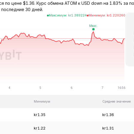
 по цене $1.36. Курс обмена ATOM к USD down на 1.83% за по
 последние 30 дней.
Максимум
:
kr
1.389224
Минимум
:
kr
1.220260
Минимум
Среднее значение
kr1.35
kr1.36
kr1.22
kr1.31