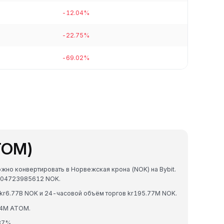
-12.04%
-22.75%
-69.02%
TOM)
жно конвертировать в Норвежская крона (NOK) на Bybit.
5804723985612 NOK.
kr6.77B NOK и 24-часовой объём торгов kr195.77M NOK.
24M ATOM.
87%.