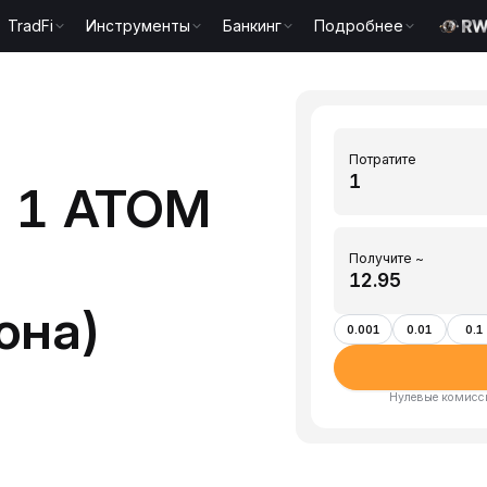
TradFi
Инструменты
Банкинг
Подробнее
Потратите
ь 1 ATOM
Получите ~
она)
0.001
0.01
0.1
Нулевые комисси