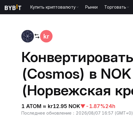
Купить криптовалюту
Рынки
Торговать
Главная
ATOM to NOK
Конвертироват
(Cosmos) в NOK
(Норвежская кр
1 ATOM ≈ kr12.95 NOK
▼
-1.87%
24h
Последнее обновление
：
2026/08/07 16:57
(
GMT+0
)