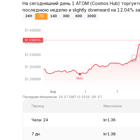
На сегодняшний день 1 ATOM (Cosmos Hub) торгуется
последнюю неделю и slightly downward на 12.04% за
24H
7D
14D
30D
60D
200D
Последнее обновление: 16:57 GMT+0 2026-08-07
Период
Максимум
Часы: 24
kr1.36
7 дн.
kr1.38