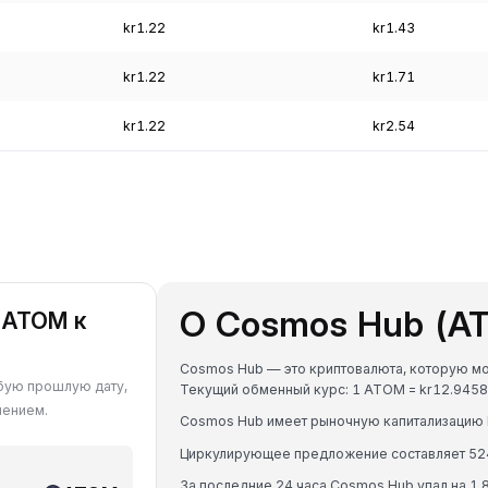
kr1.22
kr1.43
kr1.22
kr1.71
kr1.22
kr2.54
О Cosmos Hub (A
 ATOM к
Cosmos Hub — это криптовалюта, которую мо
юбую прошлую дату,
Текущий обменный курс: 1 ATOM = kr12.94
чением.
Cosmos Hub имеет рыночную капитализацию 
Циркулирующее предложение составляет 5
За последние 24 часа Cosmos Hub упал на 1.