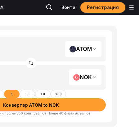
Регистрация
Войти
ATOM
NOK
1
5
10
100
Конвертер ATOM to NOK
и · Более 350 криптовалют · Более 40 фиатных валют