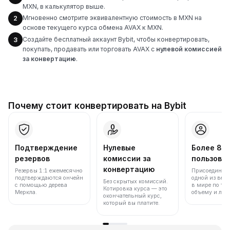
MXN, в калькулятор выше.
Мгновенно смотрите эквивалентную стоимость в MXN на
2
основе текущего курса обмена AVAX к MXN.
Создайте бесплатный аккаунт Bybit, чтобы конвертировать,
3
покупать, продавать или торговать AVAX с
нулевой комиссией
за конвертацию
.
Почему стоит конвертировать на Bybit
Подтверждение
Нулевые
Более 86
резервов
комиссии за
пользова
конвертацию
Резервы 1:1 ежемесячно
Присоединяйт
подтверждаются ончейн
одной из вед
Без скрытых комиссий.
с помощью дерева
в мире по то
Котировка курса — это
Меркла.
объему и лик
окончательный курс,
который вы платите.