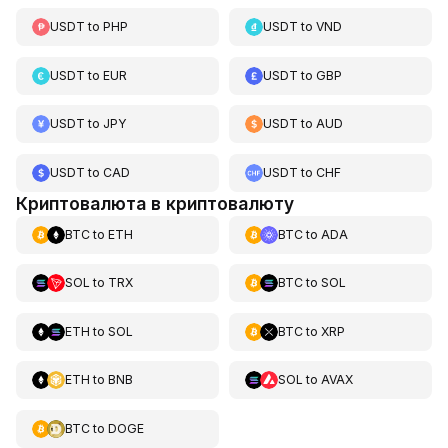
USDT
to
PHP
USDT
to
VND
USDT
to
EUR
USDT
to
GBP
USDT
to
JPY
USDT
to
AUD
USDT
to
CAD
USDT
to
CHF
Криптовалюта в криптовалюту
BTC
to
ETH
BTC
to
ADA
SOL
to
TRX
BTC
to
SOL
ETH
to
SOL
BTC
to
XRP
ETH
to
BNB
SOL
to
AVAX
BTC
to
DOGE