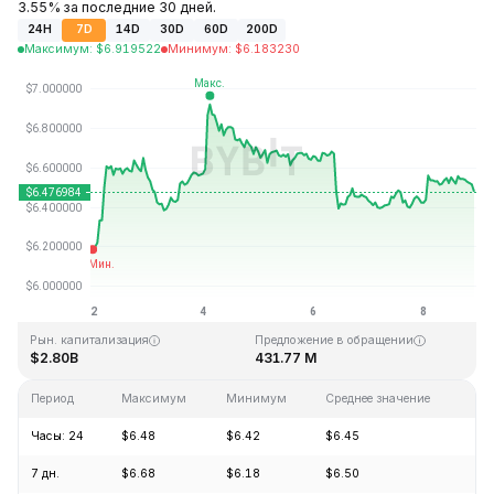
3.55% за последние 30 дней.
24H
7D
14D
30D
60D
200D
Максимум
:
$
6.919522
Минимум
:
$
6.183230
Последнее обновление: 22:23 GMT+0 2026-08-08
Исторический максимум
Исторический минимум
$144.96
$2.80
Рын. капитализация
Предложение в обращении
$2.80B
431.77 M
Период
Максимум
Минимум
Среднее значение
Из
Часы: 24
$6.48
$6.42
$6.45
+0
7 дн.
$6.68
$6.18
$6.50
+4