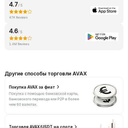
4.7
/ 5
47K Reviews
4.6
/ 5
1.4M Reviews
Другие способы торговли AVAX
Покупка AVAX за фиат
Покупка с помощью банковской карты,
банковского перевода или P2P в более
чем 60 валютах.
Торговля AVAX/USDT на споте