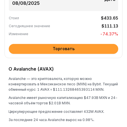
$433.65
Стоил
$111.13
Сегодняшнее значение
-74.37
%
Изменение
Торговать
О Avalanche (AVAX)
Avalanche — это криптовалюта, которую можно
конвертировать в Мексиканское песо (MXN) на Bybit. Текущий
обменный курс: 1 AVAX = $111.13268465393114 MXN.
Avalanche имеет рыночную капитализацию $47.93B MXN и 24-
часовой объём торгов $2.01B MXN.
Циркулирующее предложение составляет 432M AVAX.
За последние 24 часа Avalanche вырос на 0.98%.