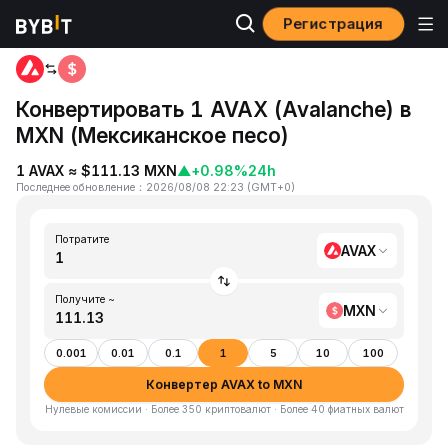
Регистрация
Главная
AVAX to MXN
Конвертировать 1 AVAX (Avalanche) в
MXN (Мексиканское песо)
1 AVAX ≈ $111.13 MXN
▲
+0.98%
24h
Последнее обновление
：
2026/08/08 22:23
(
GMT+0
)
Потратите
AVAX
Получите ~
MXN
0.001
0.01
0.1
1
5
10
100
Конвертер AVAX to MXN
Нулевые комиссии · Более 350 криптовалют · Более 40 фиатных валют