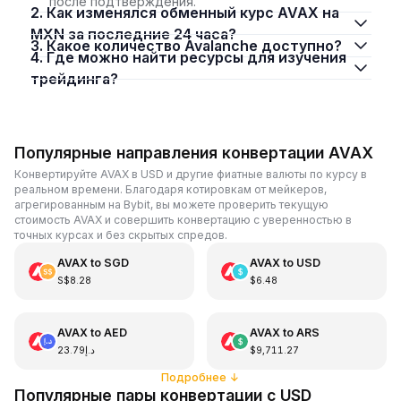
после подтверждения.
2. Как изменялся обменный курс AVAX на
MXN за последние 24 часа?
3. Какое количество Avalanche доступно?
4. Где можно найти ресурсы для изучения
трейдинга?
Популярные направления конвертации AVAX
Конвертируйте AVAX в USD и другие фиатные валюты по курсу в
реальном времени. Благодаря котировкам от мейкеров,
агрегированным на Bybit, вы можете проверить текущую
стоимость AVAX и совершить конвертацию с уверенностью в
точных курсах и без скрытых спредов.
AVAX
to
SGD
AVAX
to
USD
S$8.28
$6.48
AVAX
to
AED
AVAX
to
ARS
د.إ23.79
$9,711.27
Подробнее
↓
Популярные пары конвертации с USD