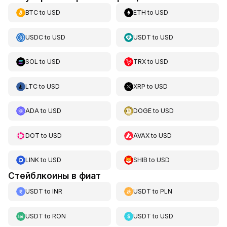
BTC
to
USD
ETH
to
USD
USDC
to
USD
USDT
to
USD
SOL
to
USD
TRX
to
USD
LTC
to
USD
XRP
to
USD
ADA
to
USD
DOGE
to
USD
DOT
to
USD
AVAX
to
USD
LINK
to
USD
SHIB
to
USD
Стейблкоины в фиат
USDT
to
INR
USDT
to
PLN
USDT
to
RON
USDT
to
USD