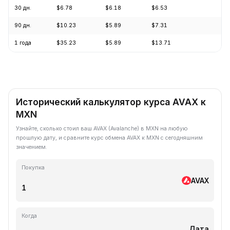
30 дн.
$6.78
$6.18
$6.53
-3
90 дн.
$10.23
$5.89
$7.31
-2
1 года
$35.23
$5.89
$13.71
-7
Исторический калькулятор курса AVAX к
MXN
Узнайте, сколько стоил ваш AVAX (Avalanche) в MXN на любую
прошлую дату, и сравните курс обмена AVAX к MXN с сегодняшним
значением.
Покупка
AVAX
Когда
Дата