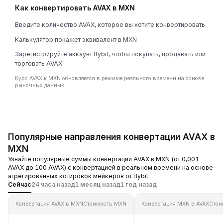
Как конвертировать AVAX в MXN
Введите количество AVAX, которое вы хотите конвертировать
Калькулятор покажет эквивалент в MXN
Зарегистрируйте аккаунт Bybit, чтобы покупать, продавать или
торговать AVAX
Курс AVAX к MXN обновляется в режиме реального времени на основе
рыночных данных.
Популярные направления конвертации AVAX в
MXN
Узнайте популярные суммы конвертации AVAX в MXN (от 0,001
AVAX до 100 AVAX) с конвертацией в реальном времени на основе
агрегированных котировок мейкеров от Bybit.
Сейчас
24 часа назад
1 месяц назад
1 год назад
Конвертация AVAX в MXN
Стоимость MXN
Конвертация MXN в AVAX
Стои