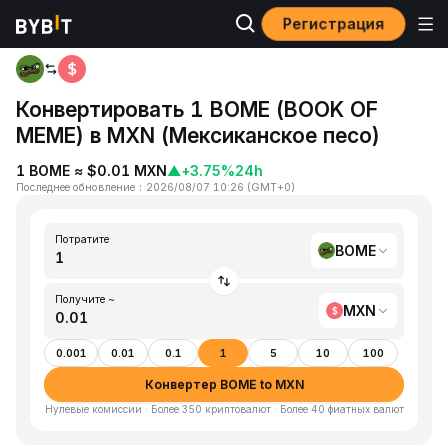
Регистрация
Главная
BOME to MXN
Конвертировать 1 BOME (BOOK OF
MEME) в MXN (Мексиканское песо)
1 BOME ≈ $0.01 MXN
▲
+3.75%
24h
Последнее обновление
：
2026/08/07 10:26
(
GMT+0
)
Потратите
BOME
Получите ~
MXN
0.001
0.01
0.1
1
5
10
100
Конвертер BOME to MXN
Нулевые комиссии · Более 350 криптовалют · Более 40 фиатных валют