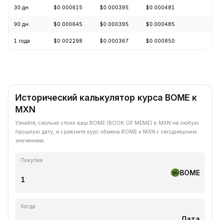
30 дн.
$0.000615
$0.000395
$0.000481
+5
90 дн.
$0.000645
$0.000395
$0.000485
+4
1 года
$0.002298
$0.000367
$0.000850
-6
Исторический калькулятор курса BOME к
MXN
Узнайте, сколько стоил ваш BOME (BOOK OF MEME) в MXN на любую
прошлую дату, и сравните курс обмена BOME к MXN с сегодняшним
значением.
Покупка
BOME
Когда
Дата