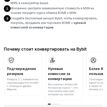
MXN, в калькулятор выше.
Мгновенно смотрите эквивалентную стоимость в MXN на
2
основе текущего курса обмена BOME к MXN.
Создайте бесплатный аккаунт Bybit, чтобы конвертировать,
3
покупать, продавать или торговать BOME с
нулевой
комиссией за конвертацию
.
Почему стоит конвертировать на Bybit
Подтверждение
Нулевые
Более 86
резервов
комиссии за
пользова
конвертацию
Резервы 1:1 ежемесячно
Присоединяйт
подтверждаются ончейн
одной из вед
Без скрытых комиссий.
с помощью дерева
в мире по то
Котировка курса — это
Меркла.
объему и лик
окончательный курс,
который вы платите.