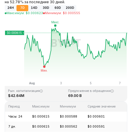
на 52.78% за последние 30 дней.
24H
7D
14D
30D
60D
200D
Максимум
:
$
0.000623
Минимум
:
$
0.000555
Последнее обновление: 10:26 GMT+0 2026-08-07
Исторический максимум
Исторический минимум
$0.026889
$0.000058
Рын. капитализация
Предложение в обращении
$42.64M
69.00 B
Период
Максимум
Минимум
Среднее значение
Из
Часы: 24
$0.000615
$0.000588
$0.000601
+4
7 дн.
$0.000615
$0.000562
$0.000591
+5