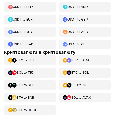
USDT
to
PHP
USDT
to
VND
USDT
to
EUR
USDT
to
GBP
USDT
to
JPY
USDT
to
AUD
USDT
to
CAD
USDT
to
CHF
Криптовалюта в криптовалюту
BTC
to
ETH
BTC
to
ADA
SOL
to
TRX
BTC
to
SOL
ETH
to
SOL
BTC
to
XRP
ETH
to
BNB
SOL
to
AVAX
BTC
to
DOGE