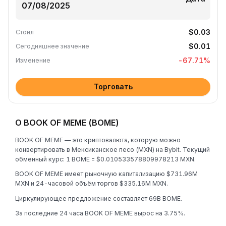
$0.03
Стоил
$0.01
Сегодняшнее значение
-67.71
%
Изменение
Торговать
О BOOK OF MEME (BOME)
BOOK OF MEME — это криптовалюта, которую можно
конвертировать в Мексиканское песо (MXN) на Bybit. Текущий
обменный курс: 1 BOME = $0.010533578809978213 MXN.
BOOK OF MEME имеет рыночную капитализацию $731.96M
MXN и 24-часовой объём торгов $335.16M MXN.
Циркулирующее предложение составляет 69B BOME.
За последние 24 часа BOOK OF MEME вырос на 3.75%.