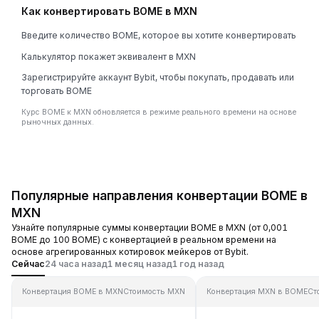
Как конвертировать BOME в MXN
Введите количество BOME, которое вы хотите конвертировать
Калькулятор покажет эквивалент в MXN
Зарегистрируйте аккаунт Bybit, чтобы покупать, продавать или
торговать BOME
Курс BOME к MXN обновляется в режиме реального времени на основе
рыночных данных.
Популярные направления конвертации BOME в
MXN
Узнайте популярные суммы конвертации BOME в MXN (от 0,001
BOME до 100 BOME) с конвертацией в реальном времени на
основе агрегированных котировок мейкеров от Bybit.
Сейчас
24 часа назад
1 месяц назад
1 год назад
Конвертация BOME в MXN
Стоимость MXN
Конвертация MXN в BOME
Ст