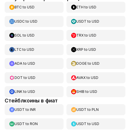
BTC
to
USD
ETH
to
USD
USDC
to
USD
USDT
to
USD
SOL
to
USD
TRX
to
USD
LTC
to
USD
XRP
to
USD
ADA
to
USD
DOGE
to
USD
DOT
to
USD
AVAX
to
USD
LINK
to
USD
SHIB
to
USD
Стейблкоины в фиат
USDT
to
INR
USDT
to
PLN
USDT
to
RON
USDT
to
USD