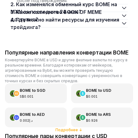
после подтверждения.
2. Как изменялся обменный курс BOME на
MXN за последние 24 часа?
3. Какое количество BOOK OF MEME
доступно?
4. Где можно найти ресурсы для изучения
трейдинга?
Популярные направления конвертации BOME
Конвертируйте BOME в USD и другие фиатные валюты по курсу в
реальном времени. Благодаря котировкам от мейкеров,
агрегированным на Bybit, вы можете проверить текущую
стоимость BOME и совершить конвертацию с уверенностью в
точных курсах и без скрытых спредов.
BOME
to
SGD
BOME
to
USD
S$0.001
$0.001
BOME
to
AED
BOME
to
ARS
د.إ0.002
$0.926
Подробнее
↓
Популярные пары конвертации с USD