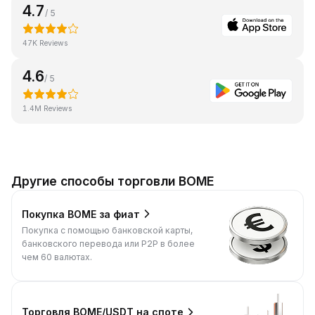
4.7
/ 5
47K Reviews
4.6
/ 5
1.4M Reviews
Другие способы торговли BOME
Покупка BOME за фиат
Покупка с помощью банковской карты,
банковского перевода или P2P в более
чем 60 валютах.
Торговля BOME/USDT на споте