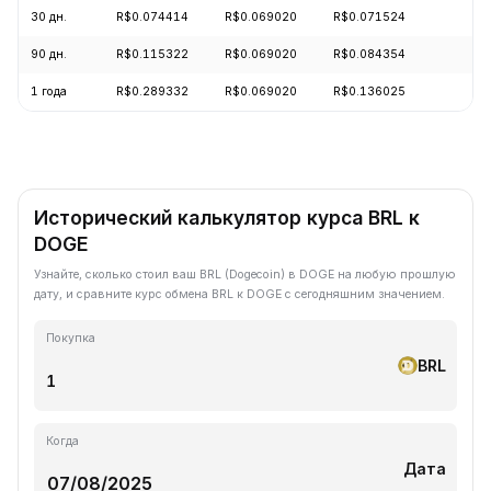
30 дн.
R$0.074414
R$0.069020
R$0.071524
-
90 дн.
R$0.115322
R$0.069020
R$0.084354
-
1 года
R$0.289332
R$0.069020
R$0.136025
-
Исторический калькулятор курса BRL к
DOGE
Узнайте, сколько стоил ваш BRL (Dogecoin) в DOGE на любую прошлую
дату, и сравните курс обмена BRL к DOGE с сегодняшним значением.
Покупка
BRL
Когда
Дата