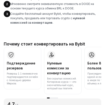
Мгновенно смотрите эквивалентную стоимость в DOGE на
2
основе текущего курса обмена BRL к DOGE.
Создайте бесплатный аккаунт Bybit, чтобы конвертировать,
3
покупать, продавать или торговать crypto с
нулевой
комиссией за конвертацию
.
Почему стоит конвертировать на Bybit
Подтверждение
Нулевые
Более 86
резервов
комиссии за
пользова
конвертацию
Резервы 1:1 ежемесячно
Присоединяйт
подтверждаются ончейн
одной из вед
Без скрытых комиссий.
с помощью дерева
в мире по то
Котировка курса — это
Меркла.
объему и лик
окончательный курс,
который вы платите.
4.7