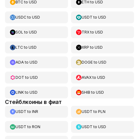
BTC
to
USD
ETH
to
USD
USDC
to
USD
USDT
to
USD
SOL
to
USD
TRX
to
USD
LTC
to
USD
XRP
to
USD
ADA
to
USD
DOGE
to
USD
DOT
to
USD
AVAX
to
USD
LINK
to
USD
SHIB
to
USD
Стейблкоины в фиат
USDT
to
INR
USDT
to
PLN
USDT
to
RON
USDT
to
USD