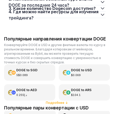
DOGE за последние 24 часа?
3. Какое количество Dogecoin доступно?
4. Где можно найти ресурсы для изучения
трейдинга?
Популярные направления конвертации DOGE
Конвертируйте DOGE в USD и другие фиатные валюты по курсу в
реальном времени. Благодаря котировкам от мейкеров,
агрегированным на Bybit, вы можете проверить текущую
стоимость DOGE и совершить конвертацию с уверенностью в
точных курсах и без скрытых спредов.
DOGE
to
SGD
DOGE
to
USD
S$0.089
$0.069
DOGE
to
AED
DOGE
to
ARS
د.إ0.255
$104.1
Подробнее
↓
Популярные пары конвертации с USD