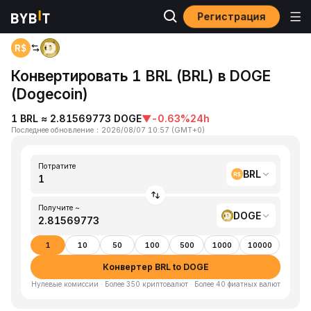
Регистрация
Главная
BRL to DOGE
Конвертировать 1 BRL (BRL) в DOGE
(Dogecoin)
1 BRL ≈ 2.81569773 DOGE
▼
-0.63%
24h
Последнее обновление
：
2026/08/07 10:57
(
GMT+0
)
Потратите
BRL
Получите ~
DOGE
1
10
50
100
500
1000
10000
Конвертер BRL to DOGE
Нулевые комиссии · Более 350 криптовалют · Более 40 фиатных валют