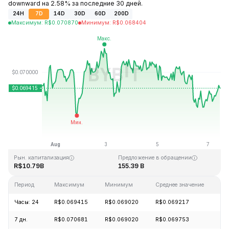
downward на 2.58% за последние 30 дней.
24H
7D
14D
30D
60D
200D
Максимум
:
R$
0.070870
Минимум
:
R$
0.068404
Последнее обновление: 10:57 GMT+0 2026-08-07
Исторический максимум
Исторический минимум
R$0.731578
R$0.000087
Рын. капитализация
Предложение в обращении
R$10.79B
155.39 B
Период
Максимум
Минимум
Среднее значение
И
Часы: 24
R$0.069415
R$0.069020
R$0.069217
+
7 дн.
R$0.070681
R$0.069020
R$0.069753
+