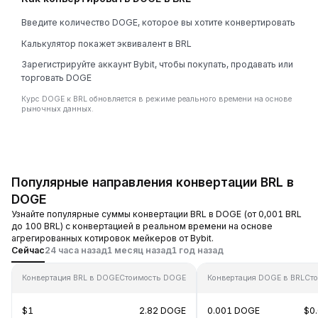
Введите количество DOGE, которое вы хотите конвертировать
Калькулятор покажет эквивалент в BRL
Зарегистрируйте аккаунт Bybit, чтобы покупать, продавать или
торговать DOGE
Курс DOGE к BRL обновляется в режиме реального времени на основе
рыночных данных.
Популярные направления конвертации BRL в
DOGE
Узнайте популярные суммы конвертации BRL в DOGE (от 0,001 BRL
до 100 BRL) с конвертацией в реальном времени на основе
агрегированных котировок мейкеров от Bybit.
Сейчас
24 часа назад
1 месяц назад
1 год назад
Конвертация BRL в DOGE
Стоимость DOGE
Конвертация DOGE в BRL
Сто
$1
2.82 DOGE
0.001 DOGE
$0