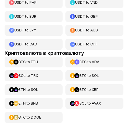
USDT
to
PHP
USDT
to
VND
USDT
to
EUR
USDT
to
GBP
USDT
to
JPY
USDT
to
AUD
USDT
to
CAD
USDT
to
CHF
Криптовалюта в криптовалюту
BTC
to
ETH
BTC
to
ADA
SOL
to
TRX
BTC
to
SOL
ETH
to
SOL
BTC
to
XRP
ETH
to
BNB
SOL
to
AVAX
BTC
to
DOGE