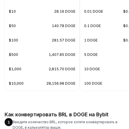
$10
28.16 DOGE
0.01 DOGE
$0
$50
140.78 DOGE
0.1 DOGE
$0
$100
281.57 DOGE
1 DOGE
$0
$500
1,407.85 DOGE
5 DOGE
$1,000
2,815.70 DOGE
10 DOGE
$10,000
28,156.98 DOGE
100 DOGE
Как конвертировать BRL в DOGE на Bybit
Введите количество BRL, которое хотите конвертировать в
1
DOGE, в калькулятор выше.