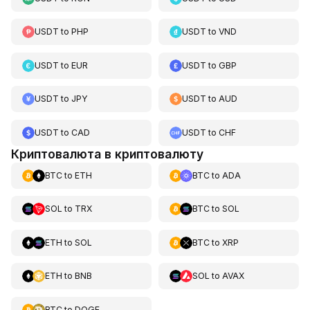
USDT
to
PHP
USDT
to
VND
USDT
to
EUR
USDT
to
GBP
USDT
to
JPY
USDT
to
AUD
USDT
to
CAD
USDT
to
CHF
Криптовалюта в криптовалюту
BTC
to
ETH
BTC
to
ADA
SOL
to
TRX
BTC
to
SOL
ETH
to
SOL
BTC
to
XRP
ETH
to
BNB
SOL
to
AVAX
BTC
to
DOGE