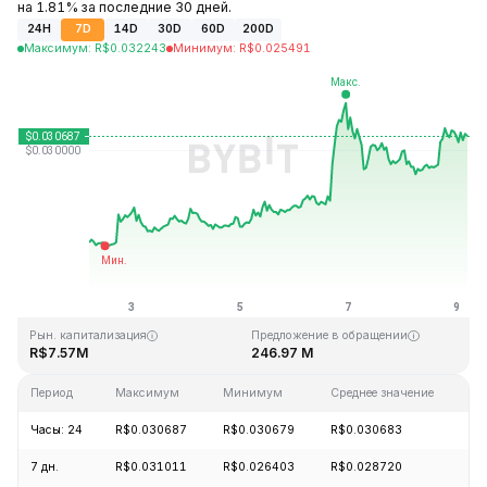
на 1.81% за последние 30 дней.
24H
7D
14D
30D
60D
200D
Максимум
:
R$
0.032243
Минимум
:
R$
0.025491
Последнее обновление: 04:45 GMT+0 2026-08-09
Исторический максимум
Исторический минимум
R$10.59
R$0.023019
Рын. капитализация
Предложение в обращении
R$7.57M
246.97 M
Период
Максимум
Минимум
Среднее значение
И
Часы: 24
R$0.030687
R$0.030679
R$0.030683
+
7 дн.
R$0.031011
R$0.026403
R$0.028720
+