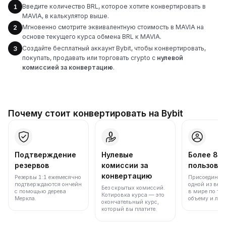
Введите количество BRL, которое хотите конвертировать в
1
MAVIA, в калькулятор выше.
Мгновенно смотрите эквивалентную стоимость в MAVIA на
2
основе текущего курса обмена BRL к MAVIA.
Создайте бесплатный аккаунт Bybit, чтобы конвертировать,
3
покупать, продавать или торговать crypto с
нулевой
комиссией за конвертацию
.
Почему стоит конвертировать на Bybit
Подтверждение
Нулевые
Более 86
резервов
комиссии за
пользова
конвертацию
Резервы 1:1 ежемесячно
Присоединяйт
подтверждаются ончейн
одной из вед
Без скрытых комиссий.
с помощью дерева
в мире по то
Котировка курса — это
Меркла.
объему и лик
окончательный курс,
который вы платите.