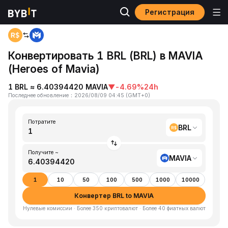
Регистрация
Главная
BRL to MAVIA
Конвертировать 1 BRL (BRL) в MAVIA
(Heroes of Mavia)
1 BRL ≈ 6.40394420 MAVIA
▼
-4.69%
24h
Последнее обновление
：
2026/08/09 04:45
(
GMT+0
)
Потратите
BRL
Получите ~
MAVIA
1
10
50
100
500
1000
10000
Конвертер BRL to MAVIA
Нулевые комиссии · Более 350 криптовалют · Более 40 фиатных валют