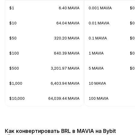
$1
6.40 MAVIA
0.001 MAVIA
$0
$10
64.04 MAVIA
0.01 MAVIA
$0
$50
320.20 MAVIA
0.1 MAVIA
$0
$100
640.39 MAVIA
1 MAVIA
$0
$500
3,201.97 MAVIA
5 MAVIA
$0
$1,000
6,403.94 MAVIA
10 MAVIA
$10,000
64,039.44 MAVIA
100 MAVIA
Как конвертировать BRL в MAVIA на Bybit