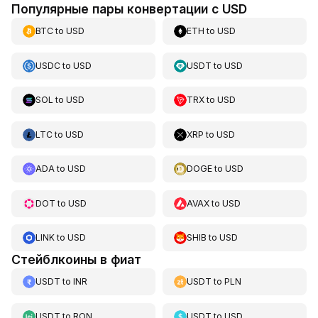
Популярные пары конвертации с USD
BTC
to
USD
ETH
to
USD
USDC
to
USD
USDT
to
USD
SOL
to
USD
TRX
to
USD
LTC
to
USD
XRP
to
USD
ADA
to
USD
DOGE
to
USD
DOT
to
USD
AVAX
to
USD
LINK
to
USD
SHIB
to
USD
Стейблкоины в фиат
USDT
to
INR
USDT
to
PLN
USDT
to
RON
USDT
to
USD