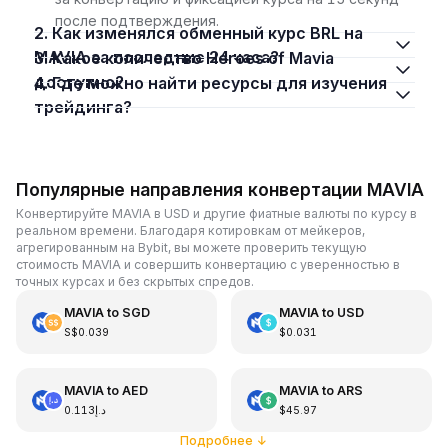
после подтверждения.
2. Как изменялся обменный курс BRL на
MAVIA за последние 24 часа?
3. Какое количество Heroes of Mavia
доступно?
4. Где можно найти ресурсы для изучения
трейдинга?
Популярные направления конвертации MAVIA
Конвертируйте MAVIA в USD и другие фиатные валюты по курсу в
реальном времени. Благодаря котировкам от мейкеров,
агрегированным на Bybit, вы можете проверить текущую
стоимость MAVIA и совершить конвертацию с уверенностью в
точных курсах и без скрытых спредов.
MAVIA
to
SGD
MAVIA
to
USD
S$0.039
$0.031
MAVIA
to
AED
MAVIA
to
ARS
د.إ0.113
$45.97
Подробнее
↓