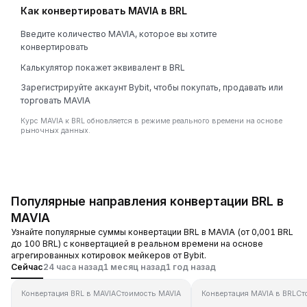
Как конвертировать MAVIA в BRL
Введите количество MAVIA, которое вы хотите
конвертировать
Калькулятор покажет эквивалент в BRL
Зарегистрируйте аккаунт Bybit, чтобы покупать, продавать или
торговать MAVIA
Курс MAVIA к BRL обновляется в режиме реального времени на основе
рыночных данных.
Популярные направления конвертации BRL в
MAVIA
Узнайте популярные суммы конвертации BRL в MAVIA (от 0,001 BRL
до 100 BRL) с конвертацией в реальном времени на основе
агрегированных котировок мейкеров от Bybit.
Сейчас
24 часа назад
1 месяц назад
1 год назад
Конвертация BRL в MAVIA
Стоимость MAVIA
Конвертация MAVIA в BRL
Ст