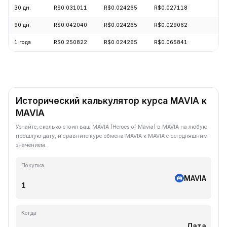
30 дн.
R$0.031011
R$0.024265
R$0.027118
+
90 дн.
R$0.042040
R$0.024265
R$0.029062
+
1 года
R$0.250822
R$0.024265
R$0.065841
-
Исторический калькулятор курса MAVIA к
MAVIA
Узнайте, сколько стоил ваш MAVIA (Heroes of Mavia) в MAVIA на любую
прошлую дату, и сравните курс обмена MAVIA к MAVIA с сегодняшним
значением.
Покупка
MAVIA
Когда
Дата