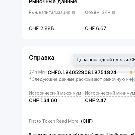
Рыночные данные
Рын. капитализация
Объём, 24Ч
2.88B
6.67
Справка
Цена последней сделки: 
24h Мин.
CHF
0.18405280818751824
*Следующие данные раскрывают рыночную инфо
Исторический максимум
Исторический минимум
CHF
134.60
CHF
2.47
Fiat to Token Read More
:
(CHF)
В настоящее время обменный курс Швейцарский ф