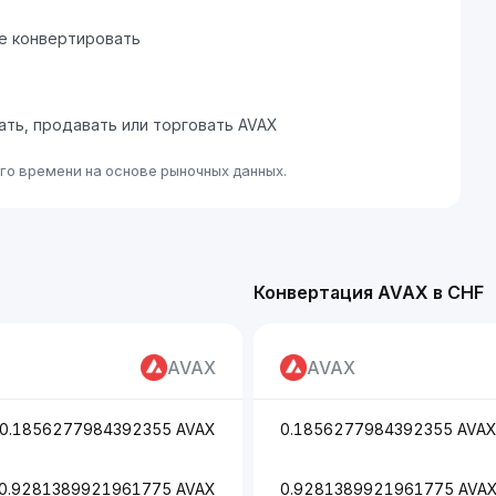
те конвертировать
пать, продавать или торговать AVAX
го времени на основе рыночных данных.
Конвертация AVAX в CHF
AVAX
AVAX
0.1856277984392355 AVAX
0.1856277984392355 AVA
0.9281389921961775 AVAX
0.9281389921961775 AVA