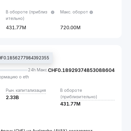
В обороте (приблиз
Макс. оборот
ительно)
431.77M
720.00M
CHF0.1856277984392355
24h Макс.
CHF
0.18929374853088604
рмацию о eth
Рын. капитализация
В обороте
(приблизительно)
2.33B
431.77M
ранк (CHF) на Avalanche (AVAX) составляет