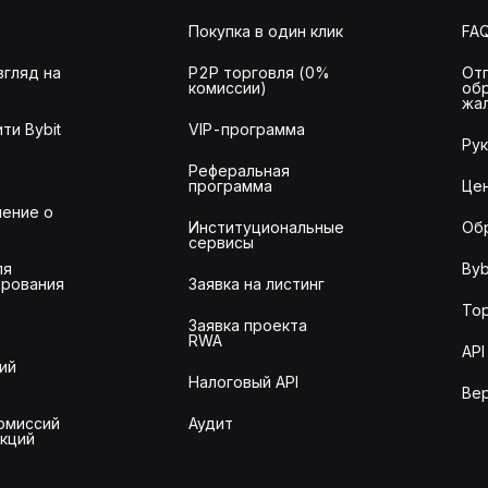
Покупка в один клик
FA
згляд на
P2P торговля (0%
От
комиссии)
об
жа
ти Bybit
VIP-программа
Ру
Реферальная
программа
Це
ение о
Институциональные
Об
сервисы
ля
Byb
рования
Заявка на листинг
То
Заявка проекта
RWA
API
ий
Налоговый API
Ве
омиссий
Аудит
акций