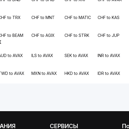
CHF to TRX
CHF to MNT
CHF to MATIC
CHF to KAS
CHF to BEAM
CHF to AGIX
CHF to STRK
CHF to JUP
X
AUD to AVAX
ILS to AVAX
SEK to AVAX
INR to AVAX
TWD to AVAX
MXN to AVAX
HKD to AVAX
IDR to AVAX
АНИЯ
СЕРВИСЫ
П