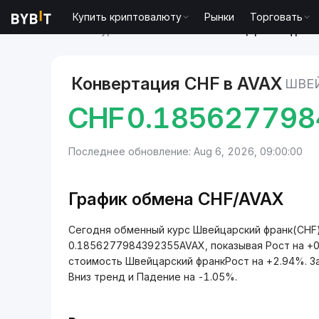
Купить криптовалюту
Рынки
Торговать
Рынки
Курс Avalanche AVAX
Швейцарский франк 
Конвертация CHF в AVAX
ШВЕ
CHF
0.18562779
Последнее обновление: Aug 6, 2026, 09:00:00
График обмена CHF/AVAX
Сегодня обменный курс Швейцарский франк(CHF) 
0.1856277984392355AVAX, показывая Рост на +0
стоимость Швейцарский франкРост на +2.94%. З
Вниз тренд и Падение на -1.05%.