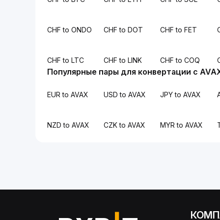
CHF to ONDO
CHF to DOT
CHF to FET
CHF to LTC
CHF to LINK
CHF to COQ
Популярные пары для конвертации с AVA
EUR to AVAX
USD to AVAX
JPY to AVAX
NZD to AVAX
CZK to AVAX
MYR to AVAX
КОМП