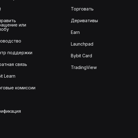
Q
Торговать
править
Деривативы
ращение или
лобу
Earn
ководство
Launchpad
нтр поддержки
Bybit Card
ратная связь
TradingView
it Learn
рговые комиссии
рификация