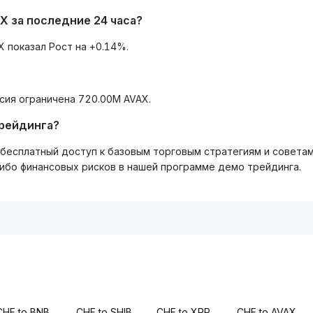
X за последние 24 часа?
X показал Рост на +0.14%.
сия ограничена 720.00M AVAX.
трейдинга?
ть бесплатный доступ к базовым торговым стратегиям и совета
либо финансовых рисков в нашей программе демо трейдинга.
CHF to BNB
CHF to SHIB
CHF to XRP
CHF to AVAX