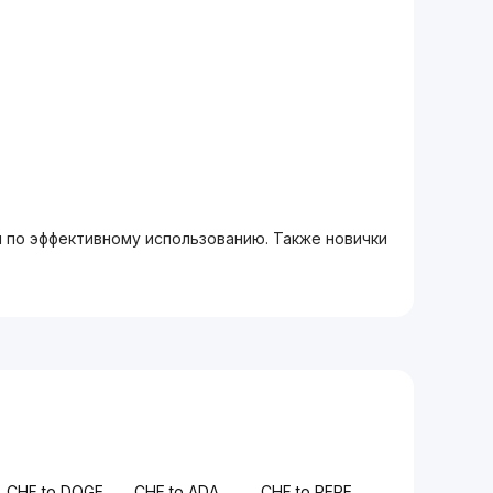
м по эффективному использованию. Также новички
CHF to DOGE
CHF to ADA
CHF to PEPE