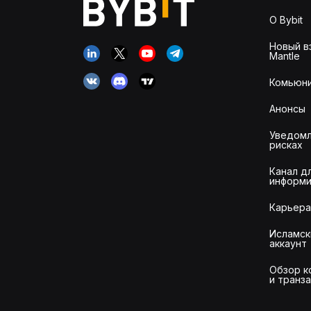
О Bybit
Новый в
Mantle
Комьюни
Анонсы
Уведомл
рисках
Канал д
информи
Карьера
Исламск
аккаунт
Обзор к
и транз