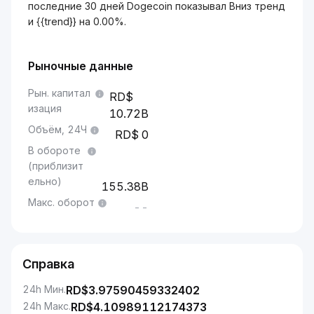
последние 30 дней Dogecoin показывал Вниз тренд
и {{trend}} на 0.00%.
Рыночные данные
Рын. капитал
изация
10.72B
Объём, 24Ч
0
В обороте
(приблизит
ельно)
155.38B
Макс. оборот
--
Справка
24h Мин.
RD$
3.97590459332402
24h Макс.
RD$
4.10989112174373