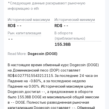
*Следующие данные раскрывают рыночную
информацию о eth
Исторический максимум
Исторический минимум
RD$
--
RD$
--
Рын. капитализация
В обороте
(приблизительно)
--
155.38B
Read More
:
Dogecoin (DOGE)
В настоящее время обменный курс Dogecoin (DOGE)
на Доминиканский песо (DOP) составляет
RD$4.0277515543212115. За последние 24 часа он
Падение на -0.80%, а за последнюю неделю
Падение на 0.00%. Исторический максимум цены
Dogecoin достигал --, а предложение в обороте
было 155.38B DOGE из максимальной общей эмиссии
в -- DOGE. Полностью разводненная рыночная
капитализация Dogecoin составляет --. Обменный