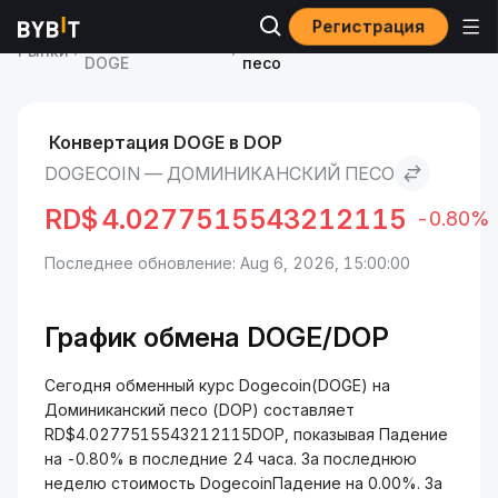
Регистрация
Курс Dogecoin
Dogecoin to Доминиканский
Рынки
DOGE
песо
Конвертация DOGE в DOP
DOGECOIN — ДОМИНИКАНСКИЙ ПЕСО
RD$
4.0277515543212115
-0.80%
Последнее обновление: Aug 6, 2026, 15:00:00
График обмена DOGE/DOP
Сегодня обменный курс Dogecoin(DOGE) на
Доминиканский песо (DOP) составляет
RD$4.0277515543212115DOP, показывая Падение
на -0.80% в последние 24 часа. За последнюю
неделю стоимость DogecoinПадение на 0.00%. За