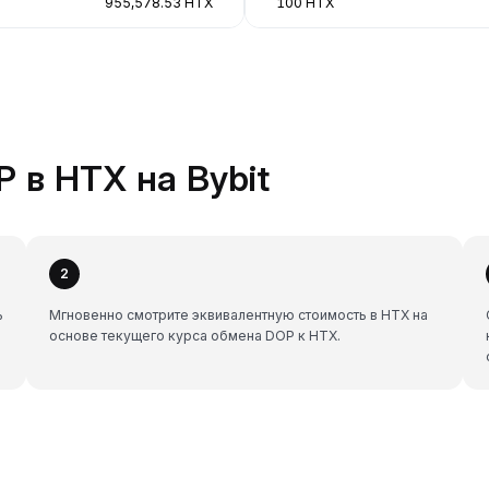
955,578.53 HTX
100 HTX
 в HTX на Bybit
2
ь
Мгновенно смотрите эквивалентную стоимость в HTX на
основе текущего курса обмена DOP к HTX.