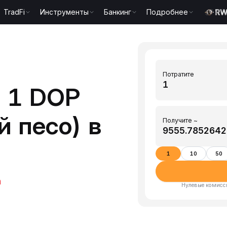
TradFi
Инструменты
Банкинг
Подробнее
Потратите
 1 DOP
 песо) в
Получите ~
1
10
50
h
Нулевые комисси