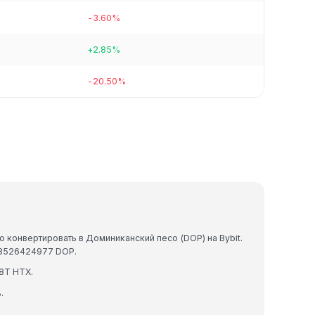
-3.60%
+2.85%
-20.50%
 конвертировать в Доминиканский песо (DOP) на Bybit.
78526424977 DOP.
8T HTX.
.