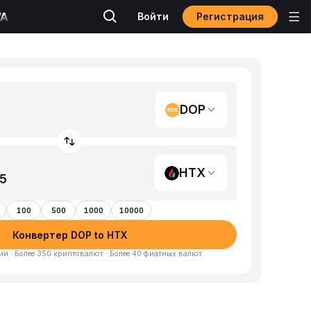
Регистрация
Войти
DOP
HTX
100
500
1000
10000
Конвертер DOP to HTX
и · Более 350 криптовалют · Более 40 фиатных валют