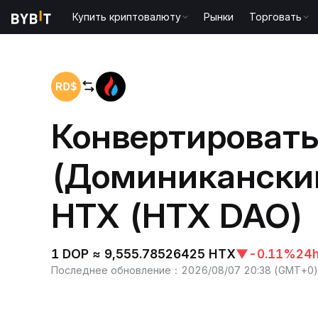
Купить криптовалюту
Рынки
Торговать
Главная
DOP to HTX
Конвертировать
(Доминиканский
HTX (HTX DAO)
1 DOP ≈ 9,555.78526425 HTX
▼
-0.11%
24
Последнее обновление
：
2026/08/07 20:38
(
GMT+0
)