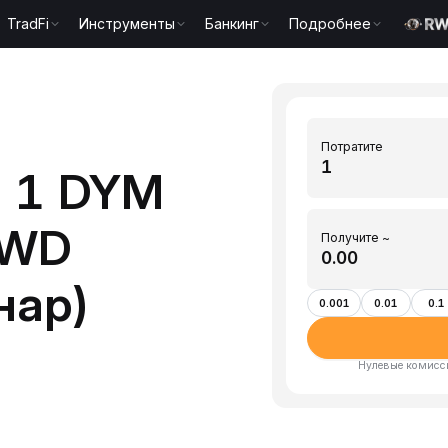
TradFi
Инструменты
Банкинг
Подробнее
Потратите
ь 1 DYM
KWD
Получите ~
нар)
0.001
0.01
0.1
Нулевые комисси
)