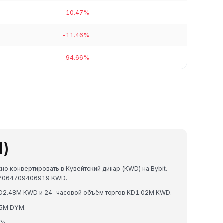
-10.47%
-11.46%
-94.66%
M)
о конвертировать в Кувейтский динар (KWD) на Bybit.
07064709406919 KWD.
D2.48M KWD и 24-часовой объём торгов KD1.02M KWD.
85M DYM.
2%.