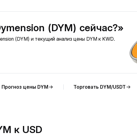
Dymension (DYM) сейчас?»
ension (DYM) и текущий анализ цены DYM к KWD.
Прогноз цены DYM
Торговать DYM/USDT
YM к USD