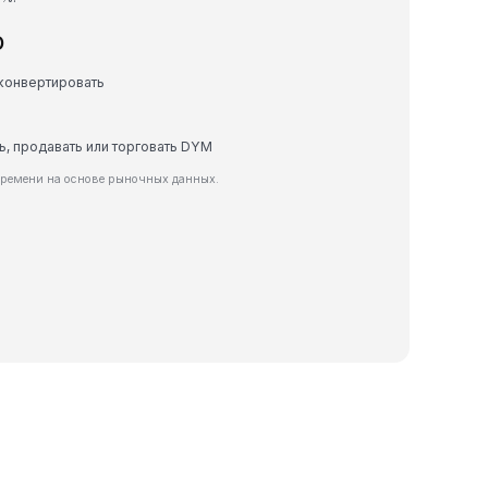
D
 конвертировать
ть, продавать или торговать DYM
времени на основе рыночных данных.