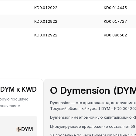
KD0.012922
KD0.014445
KD0.012922
KD0.017727
KD0.012922
KD0.086562
О Dymension (DY
а DYM к KWD
 любую прошлую
Dymension — это криптовалюта, которую можн
 значением.
Текущий обменный курс: 1 DYM = KD0.0042
Dymension имеет рыночную капитализацию K
Циркулирующее предложение составляет 5
DYM
За последние 24 часа Dymension упал на 1.5