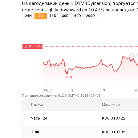
На сегодняшний день 1 DYM (Dymension) торгуется 
неделю и slightly downward на 10.47% за последние 
24H
7D
14D
30D
60D
200D
Последнее обновление: 01:26 GMT+0 2026-08-08
Период
Максимум
Часы: 24
KD0.013722
7 дн.
KD0.013735