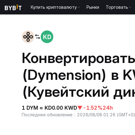
Купить криптовалюту
Рынки
Торговать
Главная
DYM to KWD
Конвертироват
(Dymension) в 
(Кувейтский ди
1 DYM ≈ KD0.00 KWD
▼
-1.52%
24h
Последнее обновление
：
2026/08/08 01:26
(
GMT+0