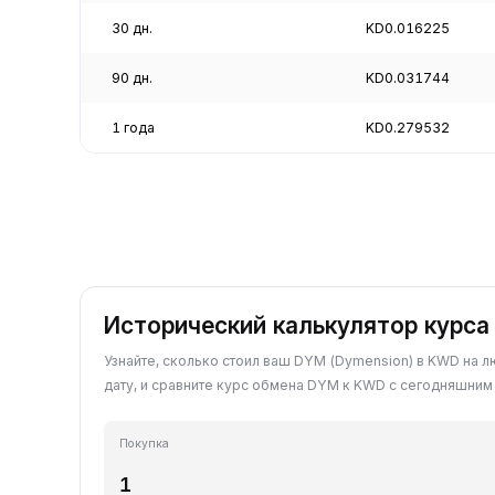
30 дн.
KD0.016225
90 дн.
KD0.031744
1 года
KD0.279532
Исторический калькулятор курс
Узнайте, сколько стоил ваш DYM (Dymension) в KWD на
дату, и сравните курс обмена DYM к KWD с сегодняшним
Покупка