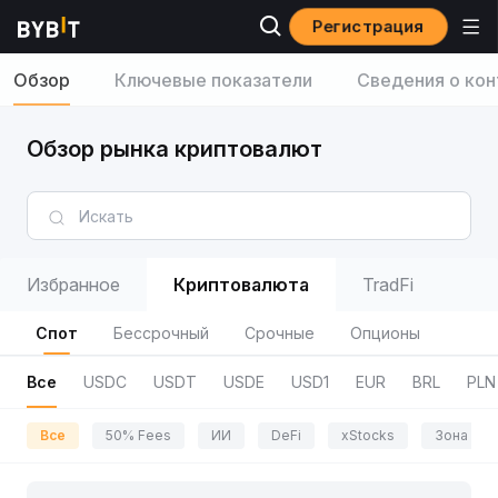
Регистрация
Обзор
Ключевые показатели
Сведения о кон
Обзор рынка криптовалют
Избранное
Криптовалюта
TradFi
Спот
Бессрочный
Срочные
Опционы
Все
USDC
USDT
USDE
USD1
EUR
BRL
PLN
Все
50% Fees
ИИ
DeFi
xStocks
Зона пр