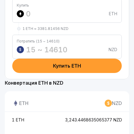
Купить
ETH
1 ETH ≈ 3381.81456 NZD
Потратить (15 ~ 14610)
NZD
$
Купить ETH
Конвертация ETH в NZD
ETH
NZD
1 ETH
3,243.4468635065377 NZD