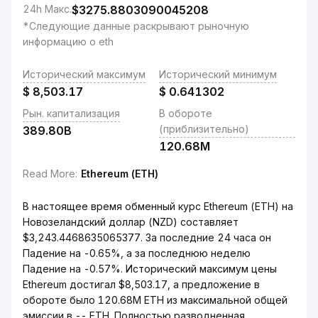
24h Макс.
$
3275.8803090045208
*Следующие данные раскрывают рыночную
информацию о eth
Исторический максимум
Исторический минимум
$
8,503.17
$
0.641302
Рын. капитализация
В обороте
(приблизительно)
389.80B
120.68M
Read More
:
Ethereum (ETH)
В настоящее время обменный курс Ethereum (ETH) на
Новозеландский доллар (NZD) составляет
$3,243.4468635065377. За последние 24 часа он
Падение на -0.65%, а за последнюю неделю
Падение на -0.57%. Исторический максимум цены
Ethereum достигал $8,503.17, а предложение в
обороте было 120.68M ETH из максимальной общей
эмиссии в -- ETH. Полностью разводненная