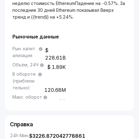
неделю стоимость EthereumПадение на -0.57%. За
последние 30 дней Ethereum показывал Вверх
тренд и {{trend}} на +5.24%.
Рыночные данные
Рын. капит
ализация
228.61B
Объём, 24Ч
1.89K
В обороте
(приблизи
тельно)
120.68M
Макс. оборот
--
Справка
24h Мин.
$
3226.872042778861