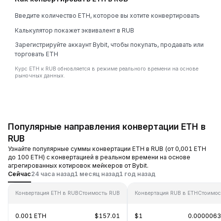
Введите количество ETH, которое вы хотите конвертировать
Калькулятор покажет эквивалент в RUB
Зарегистрируйте аккаунт Bybit, чтобы покупать, продавать или
торговать ETH
Курс ETH к RUB обновляется в режиме реального времени на основе
рыночных данных.
Популярные направления конвертации ETH в
RUB
Узнайте популярные суммы конвертации ETH в RUB (от 0,001 ETH
до 100 ETH) с конвертацией в реальном времени на основе
агрегированных котировок мейкеров от Bybit.
Сейчас
24 часа назад
1 месяц назад
1 год назад
Конвертация ETH в RUB
Стоимость RUB
Конвертация RUB в ETH
Стоимос
0.001 ETH
$157.01
$1
0.0000063