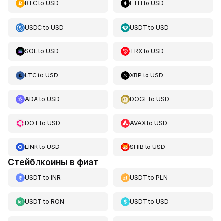
BTC
to
USD
ETH
to
USD
USDC
to
USD
USDT
to
USD
SOL
to
USD
TRX
to
USD
LTC
to
USD
XRP
to
USD
ADA
to
USD
DOGE
to
USD
DOT
to
USD
AVAX
to
USD
LINK
to
USD
SHIB
to
USD
Стейблкоины в фиат
USDT
to
INR
USDT
to
PLN
USDT
to
RON
USDT
to
USD