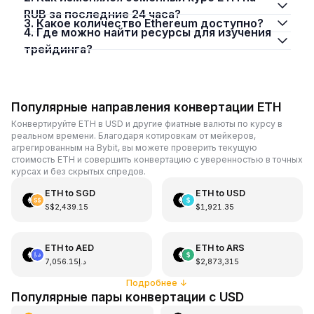
RUB за последние 24 часа?
3. Какое количество Ethereum доступно?
4. Где можно найти ресурсы для изучения
трейдинга?
Популярные направления конвертации ETH
Конвертируйте ETH в USD и другие фиатные валюты по курсу в
реальном времени. Благодаря котировкам от мейкеров,
агрегированным на Bybit, вы можете проверить текущую
стоимость ETH и совершить конвертацию с уверенностью в точных
курсах и без скрытых спредов.
ETH
to
SGD
ETH
to
USD
S$2,439.15
$1,921.35
ETH
to
AED
ETH
to
ARS
د.إ7,056.15
$2,873,315
Подробнее
↓
Популярные пары конвертации с USD