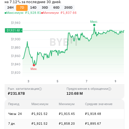
на 7.12% за последние 30 дней.
24H
7D
14D
30D
60D
200D
Максимум
:
₽
1,928.81
Минимум
:
₽
1,837.66
Последнее обновление: 13:58 GMT+0 2026-08-09
Исторический максимум
Исторический минимум
₽4,946.05
₽0.432979
Рын. капитализация
Предложение в обращении
₽231.87B
120.68 M
Период
Максимум
Минимум
Среднее значение
Из
Часы: 24
₽1,921.52
₽1,915.45
₽1,918.48
+0
7 дн.
₽1,921.52
₽1,858.20
₽1,895.67
+3