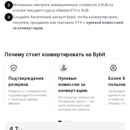
Мгновенно смотрите эквивалентную стоимость в RUB на
2
основе текущего курса обмена ETH к RUB.
Создайте бесплатный аккаунт Bybit, чтобы конвертировать,
3
покупать, продавать или торговать ETH с
нулевой комиссией
за конвертацию
.
Почему стоит конвертировать на Bybit
Подтверждение
Нулевые
Более 86
резервов
комиссии за
пользова
конвертацию
Резервы 1:1 ежемесячно
Присоединяйт
подтверждаются ончейн
одной из вед
Без скрытых комиссий.
с помощью дерева
в мире по то
Котировка курса — это
Меркла.
объему и лик
окончательный курс,
который вы платите.
4.7