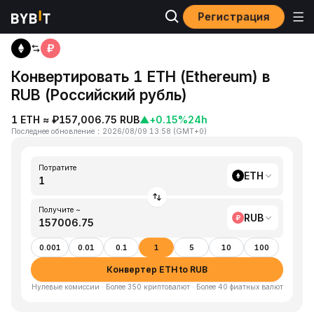
Регистрация
Главная
ETH to RUB
Конвертировать 1 ETH (Ethereum) в
RUB (Российский рубль)
1 ETH ≈ ₽157,006.75 RUB
▲
+0.15%
24h
Последнее обновление
：
2026/08/09 13:58
(
GMT+0
)
Потратите
ETH
Получите ~
RUB
0.001
0.01
0.1
1
5
10
100
Конвертер ETH to RUB
Нулевые комиссии · Более 350 криптовалют · Более 40 фиатных валют