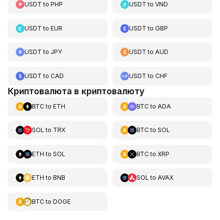
USDT
to
PHP
USDT
to
VND
USDT
to
EUR
USDT
to
GBP
USDT
to
JPY
USDT
to
AUD
USDT
to
CAD
USDT
to
CHF
Криптовалюта в криптовалюту
BTC
to
ETH
BTC
to
ADA
SOL
to
TRX
BTC
to
SOL
ETH
to
SOL
BTC
to
XRP
ETH
to
BNB
SOL
to
AVAX
BTC
to
DOGE