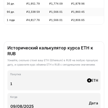
30 дн.
₽1,951.79
₽1,774.09
₽1,878.96
+7
90 дн.
₽2,338.59
₽1,566.01
₽1,860.45
+1
1 года
₽4,817.76
₽1,566.01
₽2,806.65
-5
Исторический калькулятор курса ETH к
RUB
Узнайте, сколько стоил ваш ETH (Ethereum) в RUB на любую прошлую
дату, и сравните курс обмена ETH к RUB с сегодняшним значением.
Покупка
ETH
Когда
Дата