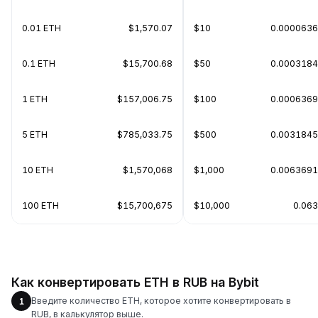
0.01 ETH
$1,570.07
$10
0.0000636
0.1 ETH
$15,700.68
$50
0.0003184
1 ETH
$157,006.75
$100
0.0006369
5 ETH
$785,033.75
$500
0.0031845
10 ETH
$1,570,068
$1,000
0.0063691
100 ETH
$15,700,675
$10,000
0.06
Как конвертировать ETH в RUB на Bybit
Введите количество ETH, которое хотите конвертировать в
1
RUB, в калькулятор выше.