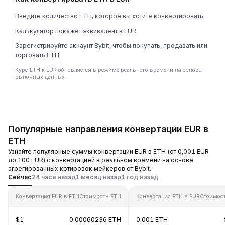
Введите количество ETH, которое вы хотите конвертировать
Калькулятор покажет эквивалент в EUR
Зарегистрируйте аккаунт Bybit, чтобы покупать, продавать или
торговать ETH
Курс ETH к EUR обновляется в режиме реального времени на основе
рыночных данных.
Популярные направления конвертации EUR в
ETH
Узнайте популярные суммы конвертации EUR в ETH (от 0,001 EUR
до 100 EUR) с конвертацией в реальном времени на основе
агрегированных котировок мейкеров от Bybit.
Сейчас
24 часа назад
1 месяц назад
1 год назад
Конвертация EUR в ETH
Стоимость ETH
Конвертация ETH в EUR
Стоимос
$1
0.00060236 ETH
0.001 ETH