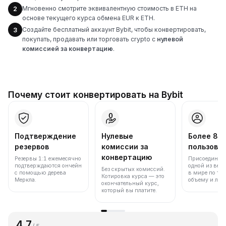
Мгновенно смотрите эквивалентную стоимость в ETH на
2
основе текущего курса обмена EUR к ETH.
Создайте бесплатный аккаунт Bybit, чтобы конвертировать,
3
покупать, продавать или торговать crypto с
нулевой
комиссией за конвертацию
.
Почему стоит конвертировать на Bybit
Подтверждение
Нулевые
Более 86
резервов
комиссии за
пользова
конвертацию
Резервы 1:1 ежемесячно
Присоединяйт
подтверждаются ончейн
одной из вед
Без скрытых комиссий.
с помощью дерева
в мире по то
Котировка курса — это
Меркла.
объему и лик
окончательный курс,
который вы платите.
4.7