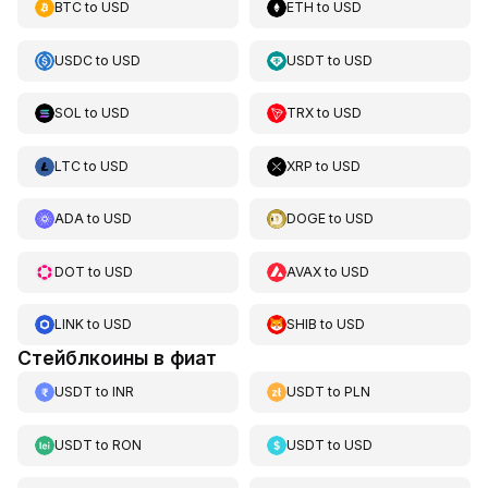
BTC
to
USD
ETH
to
USD
USDC
to
USD
USDT
to
USD
SOL
to
USD
TRX
to
USD
LTC
to
USD
XRP
to
USD
ADA
to
USD
DOGE
to
USD
DOT
to
USD
AVAX
to
USD
LINK
to
USD
SHIB
to
USD
Стейблкоины в фиат
USDT
to
INR
USDT
to
PLN
USDT
to
RON
USDT
to
USD