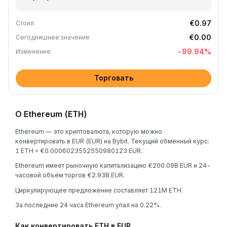
€0.97
Стоил
€0.00
Сегодняшнее значение
-99.94
%
Изменение
Торговать
О Ethereum (ETH)
Ethereum — это криптовалюта, которую можно
конвертировать в EUR (EUR) на Bybit. Текущий обменный курс:
1 ETH = €0.0006023552550980123 EUR.
Ethereum имеет рыночную капитализацию €200.09B EUR и 24-
часовой объём торгов €2.93B EUR.
Циркулирующее предложение составляет 121M ETH.
За последние 24 часа Ethereum упал на 0.22%.
Как конвертировать ETH в EUR