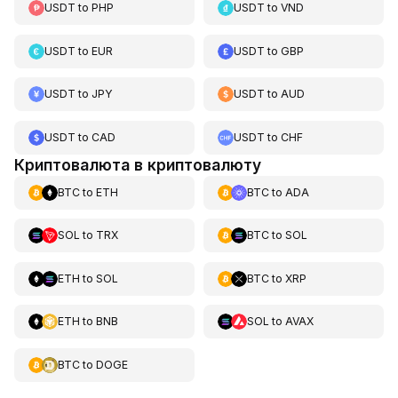
USDT
to
PHP
USDT
to
VND
USDT
to
EUR
USDT
to
GBP
USDT
to
JPY
USDT
to
AUD
USDT
to
CAD
USDT
to
CHF
Криптовалюта в криптовалюту
BTC
to
ETH
BTC
to
ADA
SOL
to
TRX
BTC
to
SOL
ETH
to
SOL
BTC
to
XRP
ETH
to
BNB
SOL
to
AVAX
BTC
to
DOGE