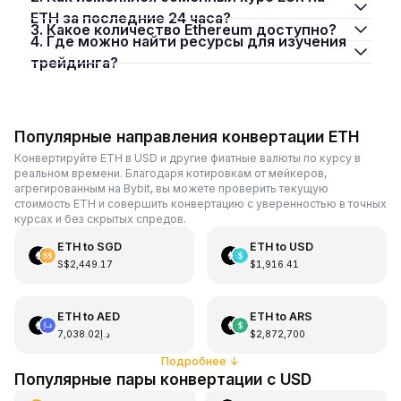
ETH за последние 24 часа?
3. Какое количество Ethereum доступно?
4. Где можно найти ресурсы для изучения
трейдинга?
Популярные направления конвертации ETH
Конвертируйте ETH в USD и другие фиатные валюты по курсу в
реальном времени. Благодаря котировкам от мейкеров,
агрегированным на Bybit, вы можете проверить текущую
стоимость ETH и совершить конвертацию с уверенностью в точных
курсах и без скрытых спредов.
ETH
to
SGD
ETH
to
USD
S$2,449.17
$1,916.41
ETH
to
AED
ETH
to
ARS
د.إ7,038.02
$2,872,700
Подробнее
↓
Популярные пары конвертации с USD