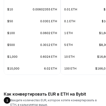
$10
0.00602355 ETH
0.01 ETH
$
$50
0.0301 ETH
0.1 ETH
$1
$100
0.0602 ETH
1 ETH
$1,6
$500
0.3012 ETH
5 ETH
$8,3
$1,000
0.6024 ETH
10 ETH
$16,6
$10,000
6.02 ETH
100 ETH
$166,0
Как конвертировать EUR в ETH на Bybit
Введите количество EUR, которое хотите конвертировать в
1
ETH, в калькулятор выше.