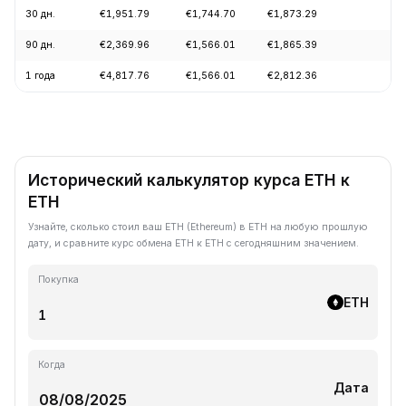
30 дн.
€1,951.79
€1,744.70
€1,873.29
+9
90 дн.
€2,369.96
€1,566.01
€1,865.39
+1
1 года
€4,817.76
€1,566.01
€2,812.36
-5
Исторический калькулятор курса ETH к
ETH
Узнайте, сколько стоил ваш ETH (Ethereum) в ETH на любую прошлую
дату, и сравните курс обмена ETH к ETH с сегодняшним значением.
Покупка
ETH
Когда
Дата