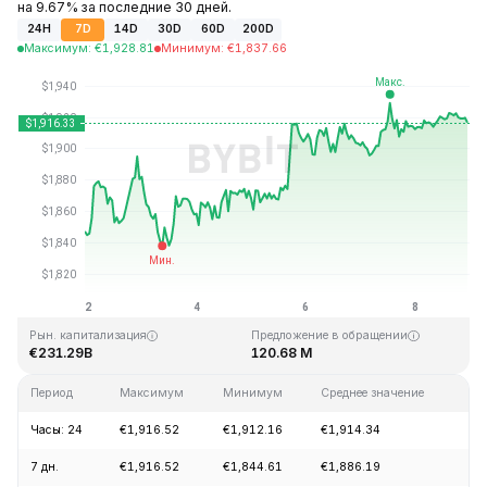
на 9.67% за последние 30 дней.
24H
7D
14D
30D
60D
200D
Максимум
:
€
1,928.81
Минимум
:
€
1,837.66
Последнее обновление: 23:00 GMT+0 2026-08-08
Исторический максимум
Исторический минимум
€4,946.05
€0.432979
Рын. капитализация
Предложение в обращении
€231.29B
120.68 M
Период
Максимум
Минимум
Среднее значение
Из
Часы: 24
€1,916.52
€1,912.16
€1,914.34
+0
7 дн.
€1,916.52
€1,844.61
€1,886.19
+3