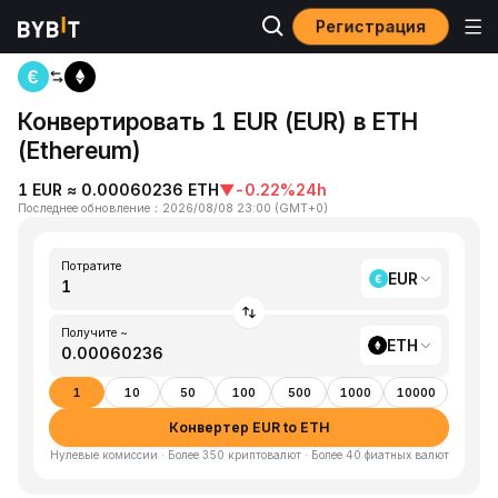
Регистрация
Главная
EUR to ETH
Конвертировать 1 EUR (EUR) в ETH
(Ethereum)
1 EUR ≈ 0.00060236 ETH
▼
-0.22%
24h
Последнее обновление
：
2026/08/08 23:00
(
GMT+0
)
Потратите
EUR
Получите ~
ETH
1
10
50
100
500
1000
10000
Конвертер EUR to ETH
Нулевые комиссии · Более 350 криптовалют · Более 40 фиатных валют