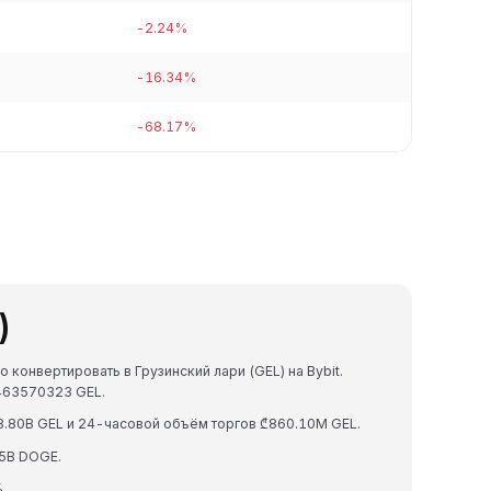
-2.24%
-16.34%
-68.17%
)
конвертировать в Грузинский лари (GEL) на Bybit.
463570323 GEL.
.80B GEL и 24-часовой объём торгов ₾860.10M GEL.
5B DOGE.
.