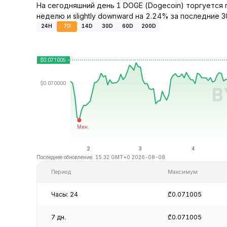
На сегодняшний день 1 DOGE (Dogecoin) торгуется п
неделю и slightly downward на 2.24% за последние 3
24H
7D
14D
30D
60D
200D
Последнее обновление: 15:32 GMT+0 2026-08-08
Период
Максимум
Часы: 24
₾0.071005
7 дн.
₾0.071005