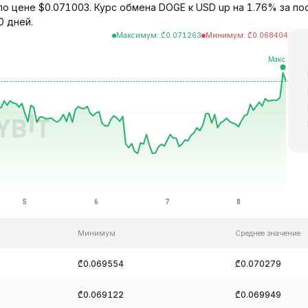
о цене $0.071003. Курс обмена DOGE к USD up на 1.76% за по
0 дней.
Максимум
:
₾
0.071263
Минимум
:
₾
0.068404
Минимум
Среднее значение
₾0.069554
₾0.070279
₾0.069122
₾0.069949