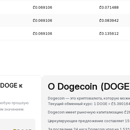
₾0.069106
₾0.071488
₾0.069106
₾0.083942
₾0.069106
₾0.135612
О Dogecoin (DOGE
 DOGE к
Dogecoin — это криптовалюта, которую можно 
а любую прошлую
Текущий обменный курс: 1 DOGE = ₾5.39016
им значением.
Dogecoin имеет рыночную капитализацию ₾28
Циркулирующее предложение составляет 15
За последние 24 часа Dogecoin упал на 1.53%