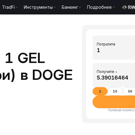
TradFi
Инструменты
Банкинг
Подробнее
Потратите
 1 GEL
ри) в DOGE
Получите ~
1
10
50
Нулевые комисси