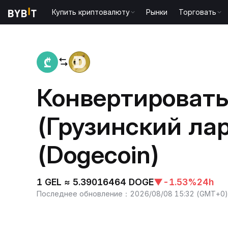
Купить криптовалюту
Рынки
Торговать
Главная
GEL to DOGE
Конвертировать
(Грузинский ла
(Dogecoin)
1 GEL ≈ 5.39016464 DOGE
▼
-1.53%
24h
Последнее обновление
：
2026/08/08 15:32
(
GMT+0
)