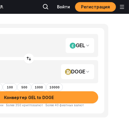
Регистрация
Войти
GEL
DOGE
100
500
1000
10000
Конвертер GEL to DOGE
и · Более 350 криптовалют · Более 40 фиатных валют