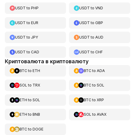
USDT
to
PHP
USDT
to
VND
USDT
to
EUR
USDT
to
GBP
USDT
to
JPY
USDT
to
AUD
USDT
to
CAD
USDT
to
CHF
Криптовалюта в криптовалюту
BTC
to
ETH
BTC
to
ADA
SOL
to
TRX
BTC
to
SOL
ETH
to
SOL
BTC
to
XRP
ETH
to
BNB
SOL
to
AVAX
BTC
to
DOGE