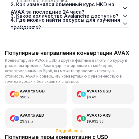
после подтверждения.
2. Как изменялся обменный курс HKD на
AVAX за последние 24 часа?
3. Какое количество Avalanche доступно?
4. Где можно найти ресурсы для изучения
трейдинга?
Популярные направления конвертации AVAX
Конвертируйте AVAX в USD и другие фиатные валюты по курсу в
реальном времени. Благодаря котировкам от мейкеров,
агрегированным на Bybit, вы можете проверить текущую
стоимость AVAX и совершить конвертацию с уверенностью в
точных курсах и без скрытых спредов.
AVAX
to
SGD
AVAX
to
USD
S$8.23
$6.42
AVAX
to
AED
AVAX
to
ARS
د.إ23.59
$9,631.56
Подробнее
↓
Популярные пары конвертации с USD