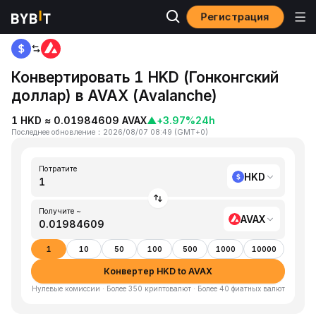
Регистрация
Главная
HKD to AVAX
Конвертировать 1 HKD (Гонконгский
доллар) в AVAX (Avalanche)
1 HKD ≈ 0.01984609 AVAX
▲
+3.97%
24h
Последнее обновление
：
2026/08/07 08:49
(
GMT+0
)
Потратите
HKD
Получите ~
AVAX
1
10
50
100
500
1000
10000
Конвертер HKD to AVAX
Нулевые комиссии · Более 350 криптовалют · Более 40 фиатных валют