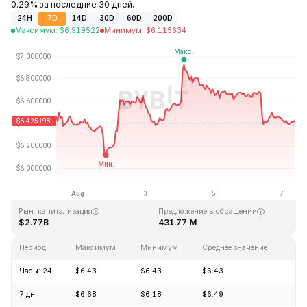
0.29% за последние 30 дней.
24H
7D
14D
30D
60D
200D
Максимум
:
$
6.919522
Минимум
:
$
6.115634
Последнее обновление: 08:49 GMT+0 2026-08-07
Исторический максимум
Исторический минимум
$144.96
$2.80
Рын. капитализация
Предложение в обращении
$2.77B
431.77 M
Период
Максимум
Минимум
Среднее значение
Из
Часы: 24
$6.43
$6.43
$6.43
-3
7 дн.
$6.68
$6.18
$6.49
-0