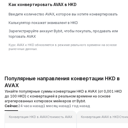
Как конвертировать AVAX в HKD
Введите количество AVAX, которое вы хотите конвертировать
Калькулятор покажет эквивалент в HKD
Зарегистрируйте аккаунт Bybit, чтобы покупать, продавать или
торговать AVAX
Курс AVAX к HKD обновляется в режиме реального времени на основе
рыночных данных.
Популярные направления конвертации HKD в
AVAX
Узнайте популярные суммы конвертации HKD в AVAX (от 0,001 HKD
до 100 HKD) с конвертацией в реальном времени на основе
агрегированных котировок мейкеров от Bybit.
Сейчас
24 часа назад
1 месяц назад
1 год назад
Конвертация HKD в AVAX
Стоимость AVAX
Конвертация AVAX в HKD
Стои