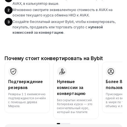
AVAX, в калькулятор выше.
Мгновенно смотрите эквивалентную стоимость в AVAX на
2
основе текущего курса обмена HKD к AVAX.
Создайте бесплатный аккаунт Bybit, чтобы конвертировать,
3
покупать, продавать или торговать crypto с
нулевой
комиссией за конвертацию
.
Почему стоит конвертировать на Bybit
Подтверждение
Нулевые
Более 86
резервов
комиссии за
пользова
конвертацию
Резервы 1:1 ежемесячно
Присоединяйт
подтверждаются ончейн
одной из вед
Без скрытых комиссий.
с помощью дерева
в мире по то
Котировка курса — это
Меркла.
объему и лик
окончательный курс,
который вы платите.