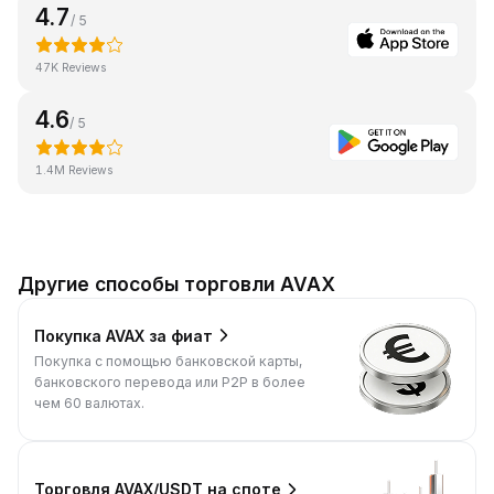
4.7
/ 5
47K Reviews
4.6
/ 5
1.4M Reviews
Другие способы торговли AVAX
Покупка AVAX за фиат
Покупка с помощью банковской карты,
банковского перевода или P2P в более
чем 60 валютах.
Торговля AVAX/USDT на споте