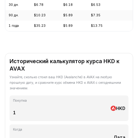
30 дн.
$6.78
$6.18
$6.53
-0
90 дн.
$10.23
$5.89
$7.35
-4
1 года
$35.23
$5.89
$13.75
-7
Исторический калькулятор курса HKD к
AVAX
Узнайте, сколько стоил ваш HKD (Avalanche) в AVAX на любую
прошлую дату, и сравните курс обмена HKD к AVAX с сегодняшним
значением.
Покупка
HKD
Когда
Дата