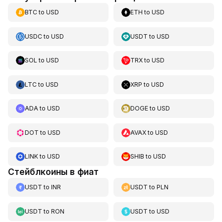
BTC
to
USD
ETH
to
USD
USDC
to
USD
USDT
to
USD
SOL
to
USD
TRX
to
USD
LTC
to
USD
XRP
to
USD
ADA
to
USD
DOGE
to
USD
DOT
to
USD
AVAX
to
USD
LINK
to
USD
SHIB
to
USD
Стейблкоины в фиат
USDT
to
INR
USDT
to
PLN
USDT
to
RON
USDT
to
USD