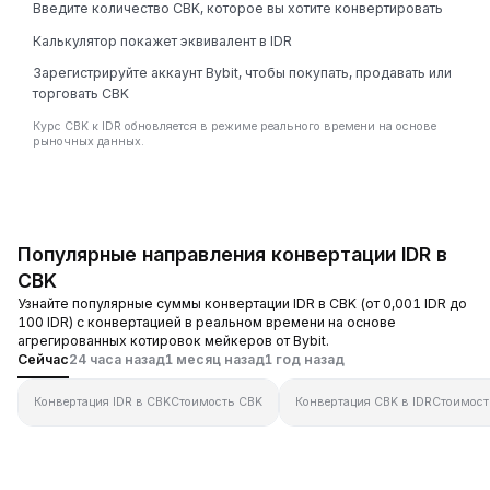
Введите количество CBK, которое вы хотите конвертировать
Калькулятор покажет эквивалент в IDR
Зарегистрируйте аккаунт Bybit, чтобы покупать, продавать или
торговать CBK
Курс CBK к IDR обновляется в режиме реального времени на основе
рыночных данных.
Популярные направления конвертации IDR в
CBK
Узнайте популярные суммы конвертации IDR в CBK (от 0,001 IDR до
100 IDR) с конвертацией в реальном времени на основе
агрегированных котировок мейкеров от Bybit.
Сейчас
24 часа назад
1 месяц назад
1 год назад
Конвертация IDR в CBK
Стоимость CBK
Конвертация CBK в IDR
Стоимост