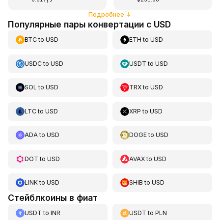
Подробнее
↓
Популярные пары конвертации с USD
BTC
to
USD
ETH
to
USD
USDC
to
USD
USDT
to
USD
SOL
to
USD
TRX
to
USD
LTC
to
USD
XRP
to
USD
ADA
to
USD
DOGE
to
USD
DOT
to
USD
AVAX
to
USD
LINK
to
USD
SHIB
to
USD
Стейблкоины в фиат
USDT
to
INR
USDT
to
PLN