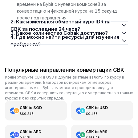
времени на Bybit с нулевой комиссией за
конвертацию и фиксацией курса на 15 секунд
после подтверждения.
2. Как изменялся обменный курс IDR на
CBK за последние 24 часа?
3. Какое количество Cobak доступно?
4. Где можно найти ресурсы для изучения
трейдинга?
Популярные направления конвертации CBK
Конвертируйте CBK в USD и другие фиатные валюты по курсу в
реальном времени. Благодаря котировкам от мейкеров,
агрегированным на Bybit, вы можете проверить текущую
стоимость CBK и совершить конвертацию с уверенностью в точных
курсах и без скрытых спредов.
CBK
to
SGD
CBK
to
USD
S$0.215
$0.168
CBK
to
AED
CBK
to
ARS
د.إ0.617
$251.98