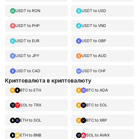
USDT
to
RON
USDT
to
USD
USDT
to
PHP
USDT
to
VND
USDT
to
EUR
USDT
to
GBP
USDT
to
JPY
USDT
to
AUD
USDT
to
CAD
USDT
to
CHF
Криптовалюта в криптовалюту
BTC
to
ETH
BTC
to
ADA
SOL
to
TRX
BTC
to
SOL
ETH
to
SOL
BTC
to
XRP
ETH
to
BNB
SOL
to
AVAX