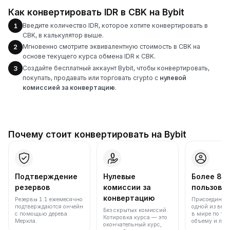
Как конвертировать IDR в CBK на Bybit
Введите количество IDR, которое хотите конвертировать в
1
CBK, в калькулятор выше.
Мгновенно смотрите эквивалентную стоимость в CBK на
2
основе текущего курса обмена IDR к CBK.
Создайте бесплатный аккаунт Bybit, чтобы конвертировать,
3
покупать, продавать или торговать crypto с
нулевой
комиссией за конвертацию
.
Почему стоит конвертировать на Bybit
Подтверждение
Нулевые
Более 86
резервов
комиссии за
пользова
конвертацию
Резервы 1:1 ежемесячно
Присоединяйт
подтверждаются ончейн
одной из вед
Без скрытых комиссий.
с помощью дерева
в мире по то
Котировка курса — это
Меркла.
объему и лик
окончательный курс,