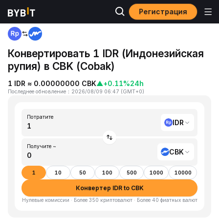
Регистрация
Главная
IDR to CBK
Конвертировать 1 IDR (Индонезийская
рупия) в CBK (Cobak)
1 IDR ≈ 0.00000000 CBK
▲
+0.11%
24h
Последнее обновление
：
2026/08/09 06:47
(
GMT+0
)
Потратите
IDR
Получите ~
CBK
1
10
50
100
500
1000
10000
Конвертер IDR to CBK
Нулевые комиссии · Более 350 криптовалют · Более 40 фиатных валют