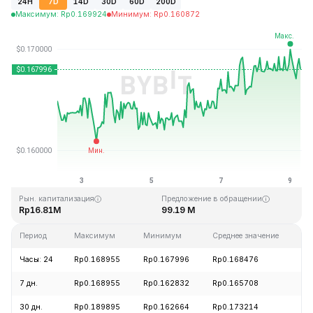
24H
7D
14D
30D
60D
200D
Максимум
:
Rp
0.169924
Минимум
:
Rp
0.160872
Последнее обновление: 06:47 GMT+0 2026-08-09
Исторический максимум
Исторический минимум
Rp15.74
Rp0.158484
Рын. капитализация
Предложение в обращении
Rp16.81M
99.19 M
Период
Максимум
Минимум
Среднее значение
И
Часы: 24
Rp0.168955
Rp0.167996
Rp0.168476
+
7 дн.
Rp0.168955
Rp0.162832
Rp0.165708
+
30 дн.
Rp0.189895
Rp0.162664
Rp0.173214
-