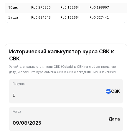
90 дн.
Rp0.270230
Rp0.162664
Rp0.198807
-
1 года
Rp0.624648
Rp0.162664
Rp0.327441
-
Исторический калькулятор курса CBK к
CBK
Узнайте, сколько стоил ваш CBK (Cobak) в CBK на любую прошлую
дату, и сравните курс обмена CBK к CBK с сегодняшним значением.
Покупка
CBK
Когда
Дата