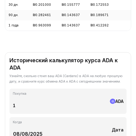
30 дн.
₪0.201000
₪0.155777
₪0.172553
+2
90 дн.
₪0.282461
₪0.143637
₪0.189671
+2
1 года
₪0.963099
₪0.143637
₪0.412262
-7
Исторический калькулятор курса ADA к
ADA
Узнайте, сколько стоил ваш ADA (Cardano) в ADA на любую прошлую
дату, и сравните курс обмена ADA к ADA с сегодняшним значением.
Покупка
ADA
Когда
Дата