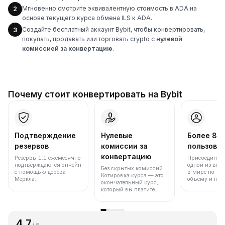
Мгновенно смотрите эквивалентную стоимость в ADA на
2
основе текущего курса обмена ILS к ADA.
Создайте бесплатный аккаунт Bybit, чтобы конвертировать,
3
покупать, продавать или торговать crypto с
нулевой
комиссией за конвертацию
.
Почему стоит конвертировать на Bybit
Подтверждение
Нулевые
Более 86
резервов
комиссии за
пользова
конвертацию
Резервы 1:1 ежемесячно
Присоединяйт
подтверждаются ончейн
одной из вед
Без скрытых комиссий.
с помощью дерева
в мире по то
Котировка курса — это
Меркла.
объему и лик
окончательный курс,
который вы платите.
4.7