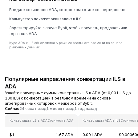
Введите количество ADA, которое вы хотите конвертировать
Калькулятор покажет эквивалент в ILS
Зарегистрируйте аккаунт Bybit, чтобы покупать, продавать или
торговать ADA
Курс ADA к ILS обновляется в режиме реального времени на основе
рыночных данных.
Популярные направления конвертации ILS в
ADA
Узнайте популярные суммы конвертации ILS в ADA (от 0,001 ILS до
100 ILS) с конвертацией в реальном времени на основе
агрегированных котировок мейкеров от Bybit.
Сейчас
24 часа назад
1 месяц назад
1 год назад
Конвертация ILS в ADA
Стоимость ADA
Конвертация ADA в ILS
Стоимость
$1
1.67 ADA
0.001 ADA
$0.00060