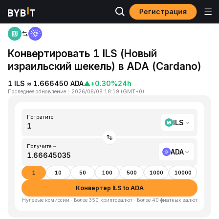
Регистрация
Главная
ILS to ADA
Конвертировать 1 ILS (Новый
израильский шекель) в ADA (Cardano)
1 ILS ≈ 1.666450 ADA
▲
+0.30%
24h
Последнее обновление
：
2026/08/08 18:19
(
GMT+0
)
Потратите
ILS
Получите ~
ADA
1
10
50
100
500
1000
10000
Конвертер ILS to ADA
Нулевые комиссии · Более 350 криптовалют · Более 40 фиатных валют