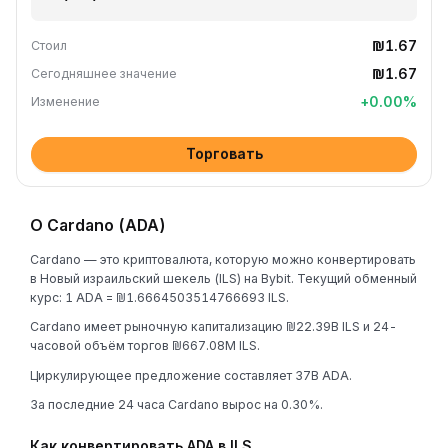
₪1.67
Стоил
₪1.67
Сегодняшнее значение
+
0.00
%
Изменение
Торговать
О Cardano (ADA)
Cardano — это криптовалюта, которую можно конвертировать
в Новый израильский шекель (ILS) на Bybit. Текущий обменный
курс: 1 ADA = ₪1.6664503514766693 ILS.
Cardano имеет рыночную капитализацию ₪22.39B ILS и 24-
часовой объём торгов ₪667.08M ILS.
Циркулирующее предложение составляет 37B ADA.
За последние 24 часа Cardano вырос на 0.30%.
Как конвертировать ADA в ILS