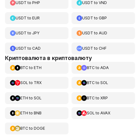
USDT
to
PHP
USDT
to
VND
USDT
to
EUR
USDT
to
GBP
USDT
to
JPY
USDT
to
AUD
USDT
to
CAD
USDT
to
CHF
Криптовалюта в криптовалюту
BTC
to
ETH
BTC
to
ADA
SOL
to
TRX
BTC
to
SOL
ETH
to
SOL
BTC
to
XRP
ETH
to
BNB
SOL
to
AVAX
BTC
to
DOGE