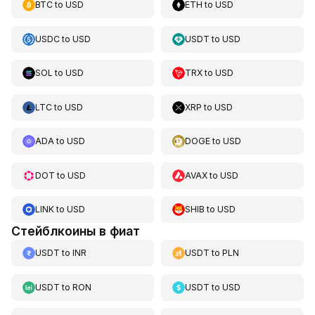
BTC
to
USD
ETH
to
USD
USDC
to
USD
USDT
to
USD
SOL
to
USD
TRX
to
USD
LTC
to
USD
XRP
to
USD
ADA
to
USD
DOGE
to
USD
DOT
to
USD
AVAX
to
USD
LINK
to
USD
SHIB
to
USD
Стейблкоины в фиат
USDT
to
INR
USDT
to
PLN
USDT
to
RON
USDT
to
USD