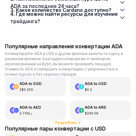
ADA за последние 24 часа?
3. Какое количество Cardano доступно?
4. Где можно найти ресурсы для изучения
трейдинга?
Популярные направления конвертации ADA
Конвертируйте ADA в USD и другие фиатные валюты по курсу в
реальном времени. Благодаря котировкам от мейкеров,
агрегированным на Bybit, вы можете проверить текущую
стоимость ADA и совершить конвертацию с уверенностью в
точных курсах и без скрытых спредов.
ADA
to
SGD
ADA
to
USD
S$0.255
$0.2
ADA
to
AED
ADA
to
ARS
د.إ0.734
$299.56
Подробнее
↓
Популярные пары конвертации с USD