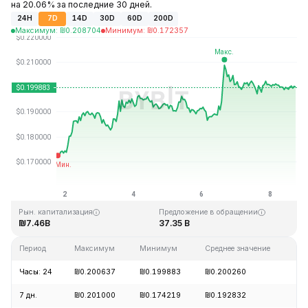
на 20.06% за последние 30 дней.
24H
7D
14D
30D
60D
200D
Максимум
:
₪
0.208704
Минимум
:
₪
0.172357
Последнее обновление: 18:19 GMT+0 2026-08-08
Исторический максимум
Исторический минимум
₪3.09
₪0.019253
Рын. капитализация
Предложение в обращении
₪7.46B
37.35 B
Период
Максимум
Минимум
Среднее значение
Из
Часы: 24
₪0.200637
₪0.199883
₪0.200260
+0
7 дн.
₪0.201000
₪0.174219
₪0.192832
+1