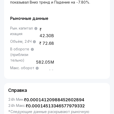
показывал Вниз тренд и Падение на -7.80%.
Рыночные данные
Рын. капитал
изация
42.30B
Объём, 24Ч
72.68
В обороте
(приблизи
тельно)
582.05M
Макс. оборот
--
Справка
24h Мин.
₹
0.00014120988452602894
24h Макс.
₹
0.00014513346577979332
*Следующие данные раскрывают рыночную