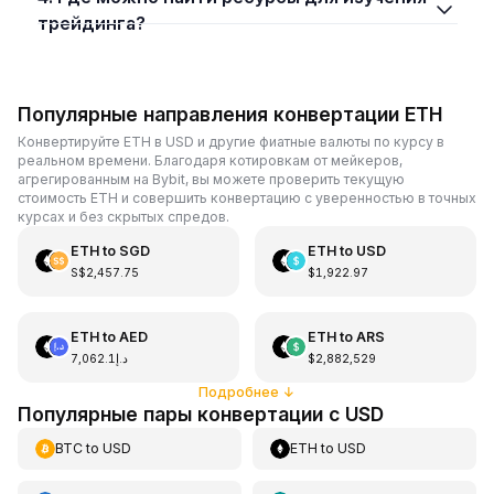
трейдинга?
Популярные направления конвертации ETH
Конвертируйте ETH в USD и другие фиатные валюты по курсу в
реальном времени. Благодаря котировкам от мейкеров,
агрегированным на Bybit, вы можете проверить текущую
стоимость ETH и совершить конвертацию с уверенностью в точных
курсах и без скрытых спредов.
ETH
to
SGD
ETH
to
USD
S$2,457.75
$1,922.97
ETH
to
AED
ETH
to
ARS
د.إ7,062.1
$2,882,529
Подробнее
↓
Популярные пары конвертации с USD
BTC
to
USD
ETH
to
USD