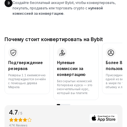
Создайте бесплатный аккаунт Bybit, чтобы конвертировать,
3
покупать, продавать или торговать crypto с
нулевой
комиссией за конвертацию
.
Почему стоит конвертировать на Bybit
Подтверждение
Нулевые
Более 86
резервов
комиссии за
пользова
конвертацию
Резервы 1:1 ежемесячно
Присоединяйт
подтверждаются ончейн
одной из вед
Без скрытых комиссий.
с помощью дерева
в мире по то
Котировка курса — это
Меркла.
объему и лик
окончательный курс,
который вы платите.
4.7
/ 5
47K Reviews