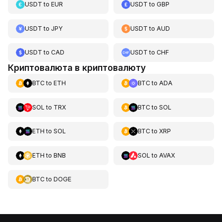
USDT
to
EUR
USDT
to
GBP
USDT
to
JPY
USDT
to
AUD
USDT
to
CAD
USDT
to
CHF
Криптовалюта в криптовалюту
BTC
to
ETH
BTC
to
ADA
SOL
to
TRX
BTC
to
SOL
ETH
to
SOL
BTC
to
XRP
ETH
to
BNB
SOL
to
AVAX
BTC
to
DOGE