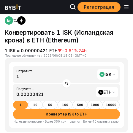
Регистрация
Главная
ISK to ETH
Конвертировать 1 ISK (Исландская
крона) в ETH (Ethereum)
1 ISK ≈ 0.00000421 ETH
▼
-0.61%
24h
Последнее обновление
：
2026/08/08 18:05
(
GMT+0
)
Потратите
ISK
Получите ~
ETH
1
10
50
100
500
1000
10000
Конвертер ISK to ETH
Нулевые комиссии · Более 350 криптовалют · Более 40 фиатных валют