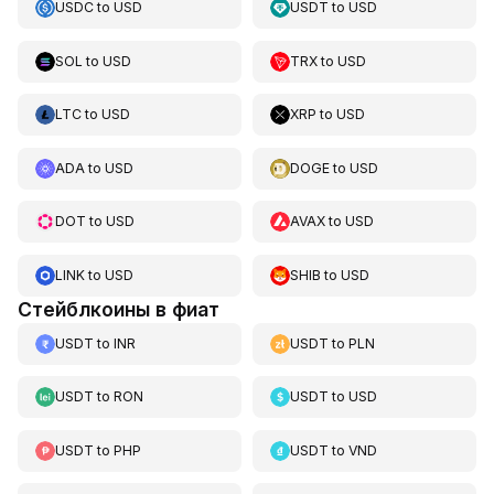
USDC
to
USD
USDT
to
USD
SOL
to
USD
TRX
to
USD
LTC
to
USD
XRP
to
USD
ADA
to
USD
DOGE
to
USD
DOT
to
USD
AVAX
to
USD
LINK
to
USD
SHIB
to
USD
Стейблкоины в фиат
USDT
to
INR
USDT
to
PLN
USDT
to
RON
USDT
to
USD
USDT
to
PHP
USDT
to
VND