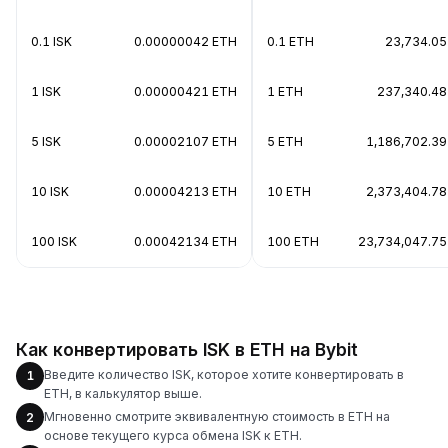
0.1 ISK
0.00000042 ETH
0.1 ETH
23,734.05
1 ISK
0.00000421 ETH
1 ETH
237,340.48
5 ISK
0.00002107 ETH
5 ETH
1,186,702.39
10 ISK
0.00004213 ETH
10 ETH
2,373,404.78
100 ISK
0.00042134 ETH
100 ETH
23,734,047.75
Как конвертировать ISK в ETH на Bybit
Введите количество ISK, которое хотите конвертировать в
1
ETH, в калькулятор выше.
Мгновенно смотрите эквивалентную стоимость в ETH на
2
основе текущего курса обмена ISK к ETH.