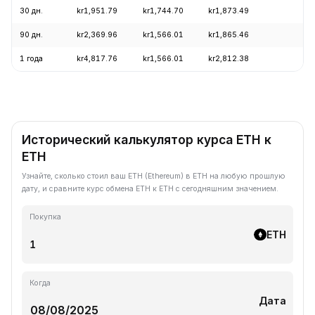
30 дн.
kr1,951.79
kr1,744.70
kr1,873.49
+1
90 дн.
kr2,369.96
kr1,566.01
kr1,865.46
+1
1 года
kr4,817.76
kr1,566.01
kr2,812.38
-5
Исторический калькулятор курса ETH к
ETH
Узнайте, сколько стоил ваш ETH (Ethereum) в ETH на любую прошлую
дату, и сравните курс обмена ETH к ETH с сегодняшним значением.
Покупка
ETH
Когда
Дата