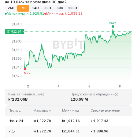
на 10.04% за последние 30 дней.
24H
7D
14D
30D
60D
200D
Максимум
:
kr
1,928.81
Минимум
:
kr
1,835.29
Последнее обновление: 18:05 GMT+0 2026-08-08
Исторический максимум
Исторический минимум
kr4,946.05
kr0.432979
Рын. капитализация
Предложение в обращении
kr232.06B
120.68 M
Период
Максимум
Минимум
Среднее значение
Из
Часы: 24
kr1,922.70
kr1,912.16
kr1,917.43
+0
7 дн.
kr1,922.70
kr1,844.61
kr1,886.96
+3