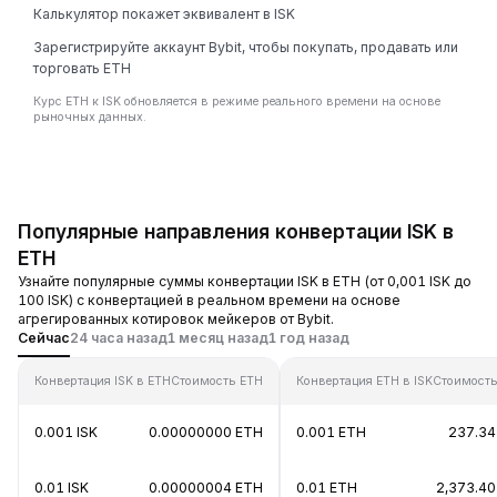
Калькулятор покажет эквивалент в ISK
Зарегистрируйте аккаунт Bybit, чтобы покупать, продавать или
торговать ETH
Курс ETH к ISK обновляется в режиме реального времени на основе
рыночных данных.
Популярные направления конвертации ISK в
ETH
Узнайте популярные суммы конвертации ISK в ETH (от 0,001 ISK до
100 ISK) с конвертацией в реальном времени на основе
агрегированных котировок мейкеров от Bybit.
Сейчас
24 часа назад
1 месяц назад
1 год назад
Конвертация ISK в ETH
Стоимость ETH
Конвертация ETH в ISK
Стоимость
0.001 ISK
0.00000000 ETH
0.001 ETH
237.34
0.01 ISK
0.00000004 ETH
0.01 ETH
2,373.40