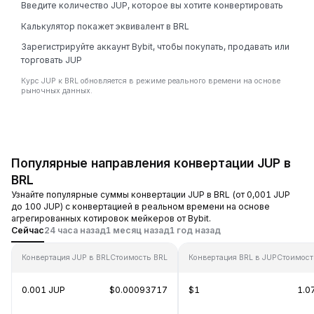
Введите количество JUP, которое вы хотите конвертировать
Калькулятор покажет эквивалент в BRL
Зарегистрируйте аккаунт Bybit, чтобы покупать, продавать или
торговать JUP
Курс JUP к BRL обновляется в режиме реального времени на основе
рыночных данных.
Популярные направления конвертации JUP в
BRL
Узнайте популярные суммы конвертации JUP в BRL (от 0,001 JUP
до 100 JUP) с конвертацией в реальном времени на основе
агрегированных котировок мейкеров от Bybit.
Сейчас
24 часа назад
1 месяц назад
1 год назад
Конвертация JUP в BRL
Стоимость BRL
Конвертация BRL в JUP
Стоимост
0.001 JUP
$0.00093717
$1
1.0