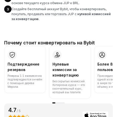
основе текущего курса обмена JUP к BRL.
Создайте бесплатный аккаунт Bybit, чтобы конвертировать,
3
покупать, продавать или торговать JUP с
нулевой комиссией
за конвертацию
.
Почему стоит конвертировать на Bybit
Подтверждение
Нулевые
Более 86
резервов
комиссии за
пользова
конвертацию
Резервы 1:1 ежемесячно
Присоединяйт
подтверждаются ончейн
одной из вед
Без скрытых комиссий.
с помощью дерева
в мире по то
Котировка курса — это
Меркла.
объему и лик
окончательный курс,
который вы платите.
4.7
/ 5