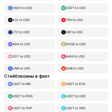
USDC
to
USD
USDT
to
USD
SOL
to
USD
TRX
to
USD
LTC
to
USD
XRP
to
USD
ADA
to
USD
DOGE
to
USD
DOT
to
USD
AVAX
to
USD
LINK
to
USD
SHIB
to
USD
Стейблкоины в фиат
USDT
to
INR
USDT
to
PLN
USDT
to
RON
USDT
to
USD
USDT
to
PHP
USDT
to
VND