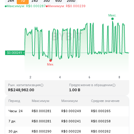
24H
7D
14D
30D
60D
200D
Максимум
:
R$
0.000287
Минимум
:
R$
0.000239
Последнее обновление: 14:43 GMT+0 2026-08-08
Исторический максимум
Исторический минимум
R$0.128999
R$0.000004
Рын. капитализация
Предложение в обращении
R$248,962.00
1.00 B
Период
Максимум
Минимум
Среднее значение
И
Часы: 24
R$0.000281
R$0.000249
R$0.000265
+
7 дн.
R$0.000281
R$0.000241
R$0.000258
+
30 дн.
R$0.000290
R$0.000226
R$0.000262
-