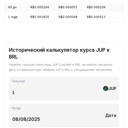
90 дн.
R$0.000294
R$0.000057
R$0.000234
+
1 года
R$0.001825
R$0.000048
R$0.000511
-
Исторический калькулятор курса JUP к
BRL
Узнайте, сколько стоил ваш JUP (Jupiter) в BRL на любую прошлую
дату, и сравните курс обмена JUP к BRL с сегодняшним значением.
Покупка
JUP
Когда
Дата