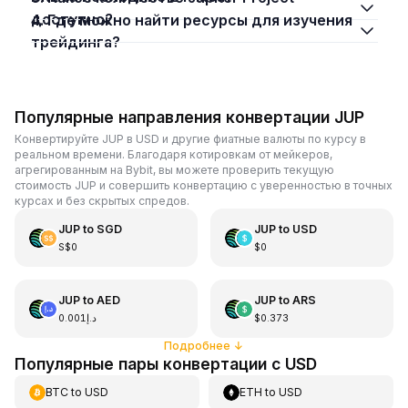
доступно?
4. Где можно найти ресурсы для изучения
трейдинга?
Популярные направления конвертации JUP
Конвертируйте JUP в USD и другие фиатные валюты по курсу в
реальном времени. Благодаря котировкам от мейкеров,
агрегированным на Bybit, вы можете проверить текущую
стоимость JUP и совершить конвертацию с уверенностью в точных
курсах и без скрытых спредов.
JUP
to
SGD
JUP
to
USD
S$0
$0
JUP
to
AED
JUP
to
ARS
د.إ0.001
$0.373
Подробнее
↓
Популярные пары конвертации с USD
BTC
to
USD
ETH
to
USD