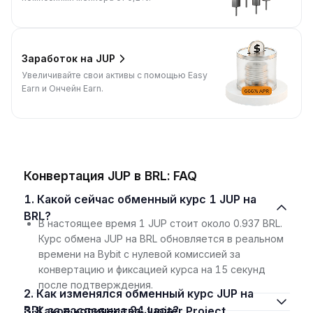
Заработок на JUP
Увеличивайте свои активы с помощью Easy
Earn и Ончейн Earn.
Конвертация JUP в BRL: FAQ
1. Какой сейчас обменный курс 1 JUP на
BRL?
В настоящее время 1 JUP стоит около 0.937 BRL.
Курс обмена JUP на BRL обновляется в реальном
времени на Bybit с нулевой комиссией за
конвертацию и фиксацией курса на 15 секунд
после подтверждения.
2. Как изменялся обменный курс JUP на
BRL за последние 24 часа?
3. Какое количество Jupiter Project