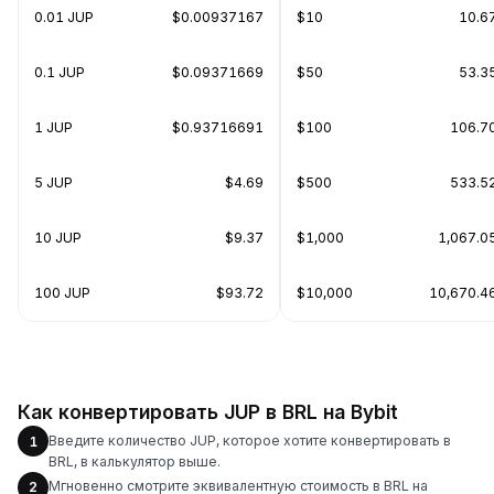
0.01 JUP
$0.00937167
$10
10.6
0.1 JUP
$0.09371669
$50
53.3
1 JUP
$0.93716691
$100
106.7
5 JUP
$4.69
$500
533.5
10 JUP
$9.37
$1,000
1,067.0
100 JUP
$93.72
$10,000
10,670.4
Как конвертировать JUP в BRL на Bybit
Введите количество JUP, которое хотите конвертировать в
1
BRL, в калькулятор выше.
Мгновенно смотрите эквивалентную стоимость в BRL на
2