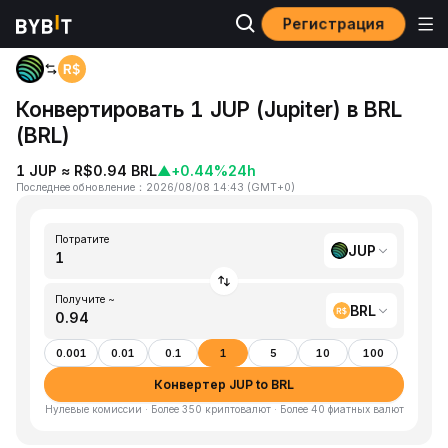
Регистрация
Главная
JUP to BRL
Конвертировать 1 JUP (Jupiter) в BRL
(BRL)
1 JUP ≈ R$0.94 BRL
▲
+0.44%
24h
Последнее обновление
：
2026/08/08 14:43
(
GMT+0
)
Потратите
JUP
Получите ~
BRL
0.001
0.01
0.1
1
5
10
100
Конвертер JUP to BRL
Нулевые комиссии · Более 350 криптовалют · Более 40 фиатных валют