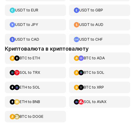
USDT
to
EUR
USDT
to
GBP
USDT
to
JPY
USDT
to
AUD
USDT
to
CAD
USDT
to
CHF
Криптовалюта в криптовалюту
BTC
to
ETH
BTC
to
ADA
SOL
to
TRX
BTC
to
SOL
ETH
to
SOL
BTC
to
XRP
ETH
to
BNB
SOL
to
AVAX
BTC
to
DOGE