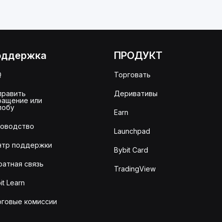
оддержка
ПРОДУКТ
Q
Торговать
править
Деривативы
ращение или
лобу
Earn
ководство
Launchpad
нтр поддержки
Bybit Card
ратная связь
TradingView
it Learn
рговые комиссии