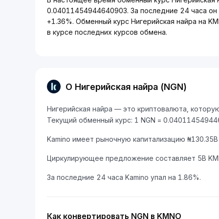
0.04011454944640903. За последние 24 часа он
+1.36%. Обменный курс Нигерийская найра на K
в курсе последних курсов обмена.
О Нигерийская найра (NGN)
Нигерийская найра — это криптовалюта, которую
Текущий обменный курс: 1 NGN = 0.0401145494
Kamino имеет рыночную капитализацию ₦130.35B
Циркулирующее предложение составляет 5B KM
За последние 24 часа Kamino упал на 1.86%.
Как конвертировать NGN в KMNO