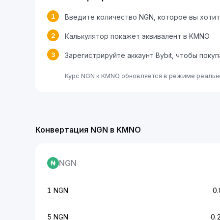
1
Введите количество NGN, которое вы хоти
2
Калькулятор покажет эквивалент в KMNO
3
Зарегистрируйте аккаунт Bybit, чтобы поку
Курс NGN к KMNO обновляется в режиме реально
Конвертация NGN в KMNO
NGN
1 NGN
0
5 NGN
0.