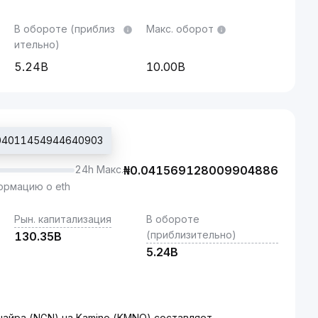
В обороте (приблиз
Макс. оборот
ительно)
5.24B
10.00B
.04011454944640903
24h Макс.
₦
0.041569128009904886
рмацию о eth
Рын. капитализация
В обороте
(приблизительно)
130.35B
5.24B
найра (NGN) на Kamino (KMNO) составляет