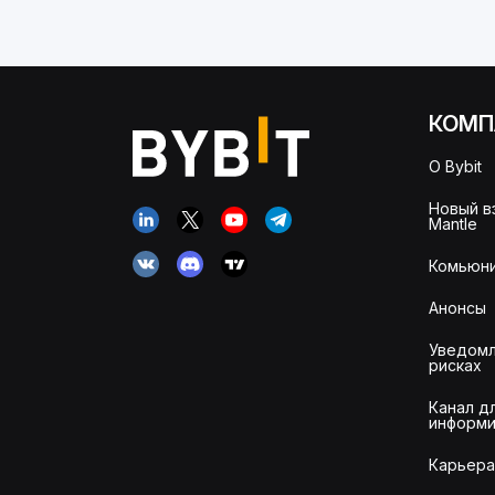
КОМП
О Bybit
Новый в
Mantle
Комьюни
Анонсы
Уведомл
рисках
Канал д
информи
Карьера