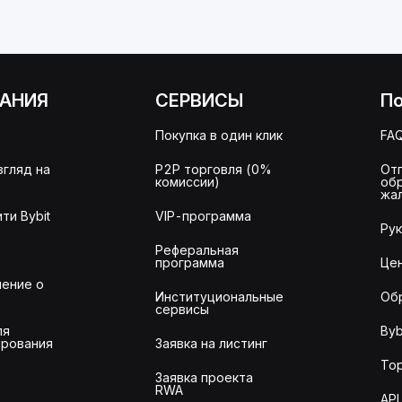
АНИЯ
СЕРВИСЫ
П
Покупка в один клик
FA
згляд на
P2P торговля (0%
От
комиссии)
об
жа
ти Bybit
VIP-программа
Ру
Реферальная
программа
Це
ение о
Институциональные
Об
сервисы
ля
Byb
рования
Заявка на листинг
То
Заявка проекта
RWA
API