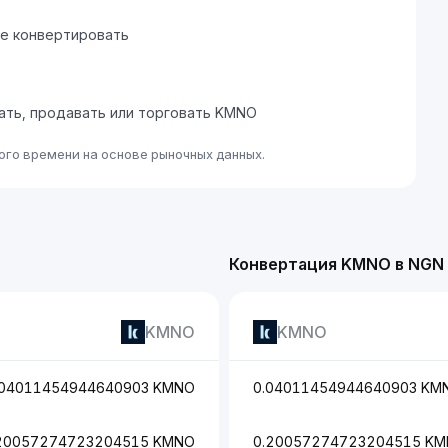
те конвертировать
пать, продавать или торговать KMNO
го времени на основе рыночных данных.
Конвертация KMNO в NGN
KMNO
KMNO
.04011454944640903 KMNO
0.04011454944640903 KM
20057274723204515 KMNO
0.20057274723204515 K