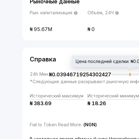
Рыночные данные
Рын. капитализация
Объём, 24Ч
95.67M
0
Справка
Цена последней сделки: ₦0
24h Мин.
₦
0.03946719254302427
*Следующие данные раскрывают рыночную инфо
Исторический максимум
Исторический минимум
₦
383.69
₦
18.26
Fiat to Token Read More
:
(NGN)
В настоящее время обменный курс Нигерийская 