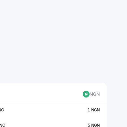
NGN
NO
1 NGN
MNO
5 NGN