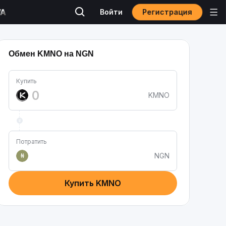
Регистрация
Войти
Обмен KMNO на NGN
Купить
KMNO
Потратить
NGN
₦
Купить KMNO