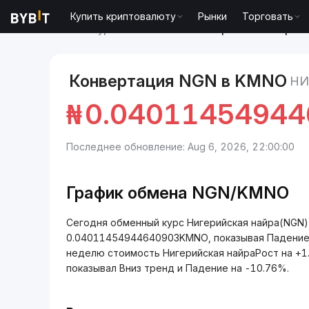
Купить криптовалюту
Рынки
Торговать
Рынки
Курс Kamino KMNO
Нигерийская найра t
Конвертация NGN в KMNO
НИ
₦
0.04011454944
Последнее обновление: Aug 6, 2026, 22:00:00
График обмена NGN/KMNO
Сегодня обменный курс Нигерийская найра(NGN)
0.04011454944640903KMNO, показывая Падение 
неделю стоимость Нигерийская найраРост на +1.
показывал Вниз тренд и Падение на -10.76%.