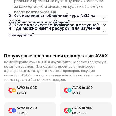
реальном времени на Bybit с нулевой комиссией
за конвертацию и фиксацией курса на 15 секунд
после подтверждения.
2. Как изменялся обменный курс NZD на
AVAX за последние 24 часа?
3. Какое количество Avalanche доступно?
4. Где можно найти ресурсы для изучения
трейдинга?
Популярные направления конвертации AVAX
Конвертируйте AVAX в USD и другие фиатные валюты по курсу в
реальном времени. Благодаря котировкам от мейкеров,
агрегированным на Bybit, вы можете проверить текущую
стоимость AVAX и совершить конвертацию с уверенностью в
точных курсах и без скрытых спредов.
AVAX
to
SGD
AVAX
to
USD
S$8.33
$6.52
AVAX
to
AED
AVAX
to
ARS
د.إ23.94
$9,771.37