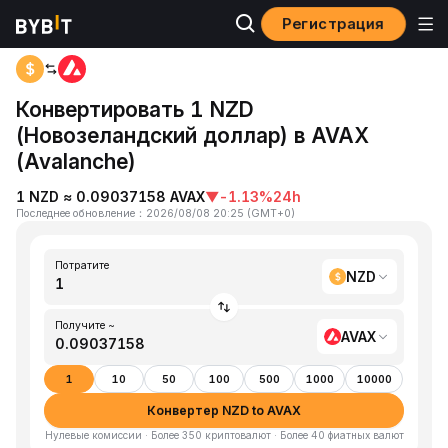
Регистрация
Главная
NZD to AVAX
Конвертировать 1 NZD
(Новозеландский доллар) в AVAX
(Avalanche)
1 NZD ≈ 0.09037158 AVAX
▼
-1.13%
24h
Последнее обновление
：
2026/08/08 20:25
(
GMT+0
)
Потратите
NZD
Получите ~
AVAX
1
10
50
100
500
1000
10000
Конвертер NZD to AVAX
Нулевые комиссии · Более 350 криптовалют · Более 40 фиатных валют