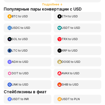
Подробнее
↓
Популярные пары конвертации с USD
BTC
to
USD
ETH
to
USD
USDC
to
USD
USDT
to
USD
SOL
to
USD
TRX
to
USD
LTC
to
USD
XRP
to
USD
ADA
to
USD
DOGE
to
USD
DOT
to
USD
AVAX
to
USD
LINK
to
USD
SHIB
to
USD
Стейблкоины в фиат
USDT
to
INR
USDT
to
PLN