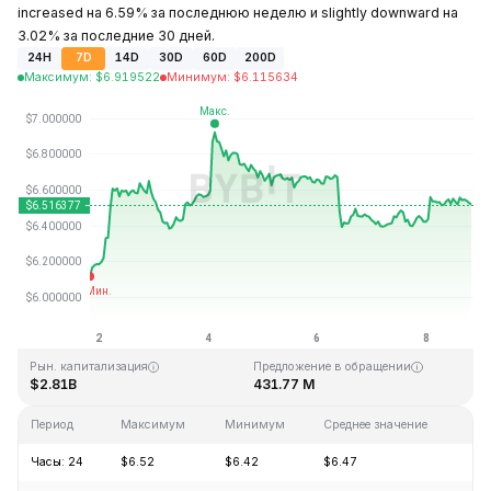
increased на 6.59% за последнюю неделю и slightly downward на
3.02% за последние 30 дней.
24H
7D
14D
30D
60D
200D
Максимум
:
$
6.919522
Минимум
:
$
6.115634
Последнее обновление: 20:25 GMT+0 2026-08-08
Исторический максимум
Исторический минимум
$144.96
$2.80
Рын. капитализация
Предложение в обращении
$2.81B
431.77 M
Период
Максимум
Минимум
Среднее значение
Из
Часы: 24
$6.52
$6.42
$6.47
+1