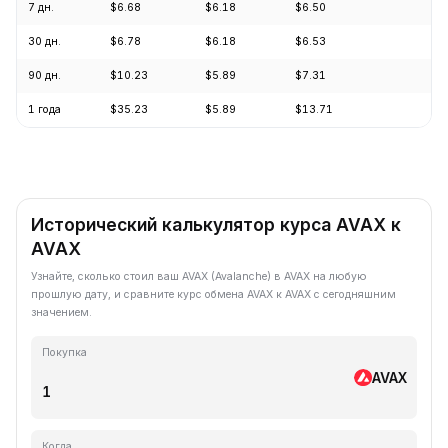
7 дн.
$6.68
$6.18
$6.50
+6
30 дн.
$6.78
$6.18
$6.53
-3
90 дн.
$10.23
$5.89
$7.31
-2
1 года
$35.23
$5.89
$13.71
-7
Исторический калькулятор курса AVAX к
AVAX
Узнайте, сколько стоил ваш AVAX (Avalanche) в AVAX на любую
прошлую дату, и сравните курс обмена AVAX к AVAX с сегодняшним
значением.
Покупка
AVAX
Когда