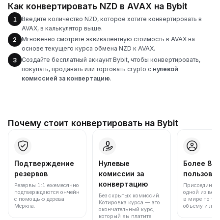
Как конвертировать NZD в AVAX на Bybit
Введите количество NZD, которое хотите конвертировать в
1
AVAX, в калькулятор выше.
Мгновенно смотрите эквивалентную стоимость в AVAX на
2
основе текущего курса обмена NZD к AVAX.
Создайте бесплатный аккаунт Bybit, чтобы конвертировать,
3
покупать, продавать или торговать crypto с
нулевой
комиссией за конвертацию
.
Почему стоит конвертировать на Bybit
Подтверждение
Нулевые
Более 86
резервов
комиссии за
пользова
конвертацию
Резервы 1:1 ежемесячно
Присоединяйт
подтверждаются ончейн
одной из вед
Без скрытых комиссий.
с помощью дерева
в мире по то
Котировка курса — это
Меркла.
объему и лик
окончательный курс,
который вы платите.