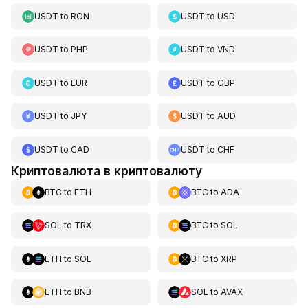
USDT
to
RON
USDT
to
USD
USDT
to
PHP
USDT
to
VND
USDT
to
EUR
USDT
to
GBP
USDT
to
JPY
USDT
to
AUD
USDT
to
CAD
USDT
to
CHF
Криптовалюта в криптовалюту
BTC
to
ETH
BTC
to
ADA
SOL
to
TRX
BTC
to
SOL
ETH
to
SOL
BTC
to
XRP
ETH
to
BNB
SOL
to
AVAX