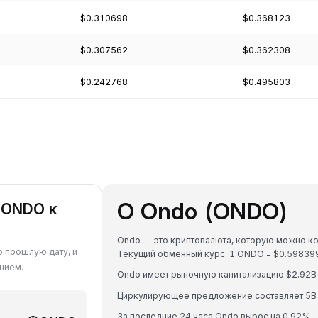
$0.310698
$0.368123
$0.307562
$0.362308
$0.242768
$0.495803
О Ondo (ONDO)
 ONDO к
Ondo — это криптовалюта, которую можно кон
ю прошлую дату, и
Текущий обменный курс: 1 ONDO = $0.5983
нием.
Ondo имеет рыночную капитализацию $2.92B
Циркулирующее предложение составляет 5B
За последние 24 часа Ondo вырос на 0.92%.