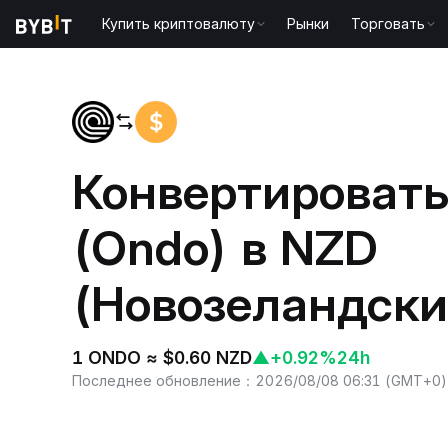
Купить криптовалюту
Рынки
Торговать
Главная
ONDO to NZD
Конвертироват
(Ondo) в NZD
(Новозеландски
1 ONDO ≈ $0.60 NZD
▲
+0.92%
24h
Последнее обновление
：
2026/08/08 06:31
(
GMT+0
)