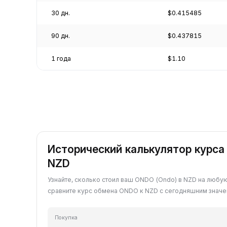
30 дн.
$0.415485
90 дн.
$0.437815
1 года
$1.10
Исторический калькулятор курса
NZD
Узнайте, сколько стоил ваш ONDO (Ondo) в NZD на любу
сравните курс обмена ONDO к NZD с сегодняшним значе
Покупка