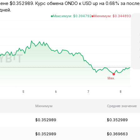
ене $0.352989. Курс обмена ONDO к USD up на 0.68% за после
дней.
Максимум
:
$
0.394792
Минимум
:
$
0.344893
Минимум
Среднее значение
$0.352989
$0.352989
$0.352989
$0.369663