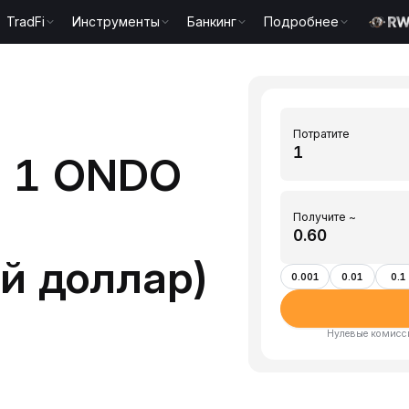
TradFi
Инструменты
Банкинг
Подробнее
Потратите
ь 1 ONDO
Получите ~
й доллар)
0.001
0.01
0.1
Нулевые комисси