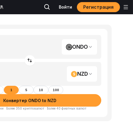
Регистрация
Войти
ONDO
NZD
1
5
10
100
Конвертер ONDO to NZD
и · Более 350 криптовалют · Более 40 фиатных валют