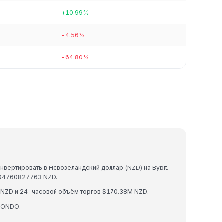
+10.99%
-4.56%
-64.80%
вертировать в Новозеландский доллар (NZD) на Bybit.
994760827763 NZD.
 NZD и 24-часовой объём торгов $170.38M NZD.
 ONDO.