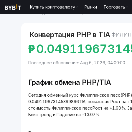
Купить криптовалюту
Рынки
Торговать
Рынки
Курс Celestia TIA
Филиппинское песо to C
Конвертация PHP в TIA
ФИЛИП
₱
0.04911967314
Последнее обновление: Aug 6, 2026, 04:00:00
График обмена PHP/TIA
Сегодня обменный курс Филиппинское песо(PHP) н
0.049119673145399896TIA, показывая Рост на +
стоимость Филиппинское песоРост на +1.90%. З
Вниз тренд и Падение на -13.07%.