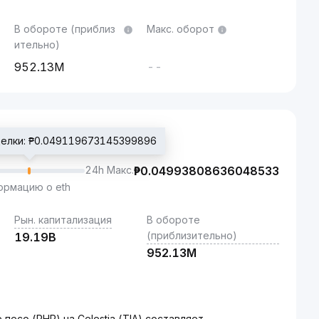
В обороте (приблиз
Макс. оборот
ительно)
952.13M
--
делки: ₱0.049119673145399896
24h Макс.
₱
0.04993808636048533
рмацию о eth
Рын. капитализация
В обороте
(приблизительно)
19.19B
952.13M
есо (PHP) на Celestia (TIA) составляет