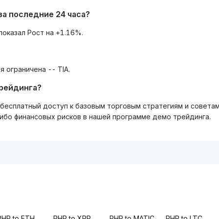
за последние 24 часа?
показал Рост на +1.16%.
я ограничена -- TIA.
трейдинга?
ть бесплатный доступ к базовым торговым стратегиям и совета
либо финансовых рисков в нашей программе демо трейдинга.
PHP to ETH
PHP to XRP
PHP to MATIC
PHP to LTC