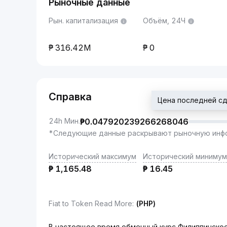
Рыночные данные
Рын. капитализация
Объём, 24Ч
316.42M
0
Справка
Цена последней с
24h Мин.
₱
0.047920239266268046
*Следующие данные раскрывают рыночную инфо
Исторический максимум
Исторический минимум
₱
1,165.48
₱
16.45
Fiat to Token Read More
:
(PHP)
В настоящее время обменный курс Филиппинское п