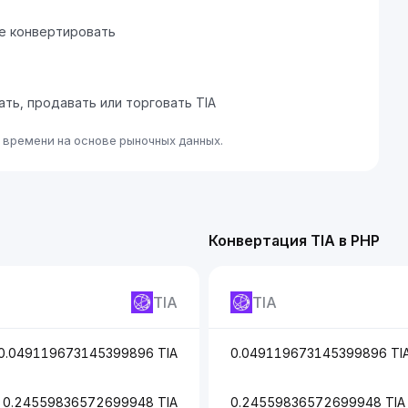
те конвертировать
ать, продавать или торговать TIA
 времени на основе рыночных данных.
Конвертация TIA в PHP
TIA
TIA
0.049119673145399896 TIA
0.049119673145399896 TI
0.24559836572699948 TIA
0.24559836572699948 TIA