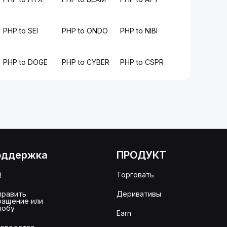
PHP to SEI
PHP to ONDO
PHP to NIBI
PHP to DOGE
PHP to CYBER
PHP to CSPR
оддержка
ПРОДУКТ
Q
Торговать
править
Деривативы
ращение или
лобу
Earn