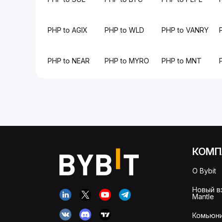
PHP to AGIX
PHP to WLD
PHP to VANRY
PHP to NEAR
PHP to MYRO
PHP to MNT
КОМП
О Bybit
Новый в
Mantle
Комьюни