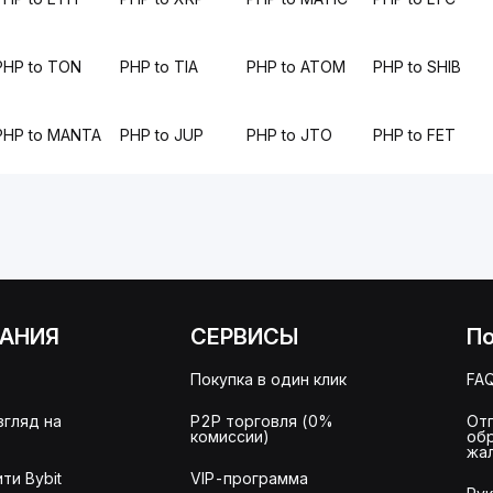
PHP to TON
PHP to TIA
PHP to ATOM
PHP to SHIB
PHP to MANTA
PHP to JUP
PHP to JTO
PHP to FET
АНИЯ
СЕРВИСЫ
П
Покупка в один клик
FA
згляд на
P2P торговля (0%
От
комиссии)
об
жа
ти Bybit
VIP-программа