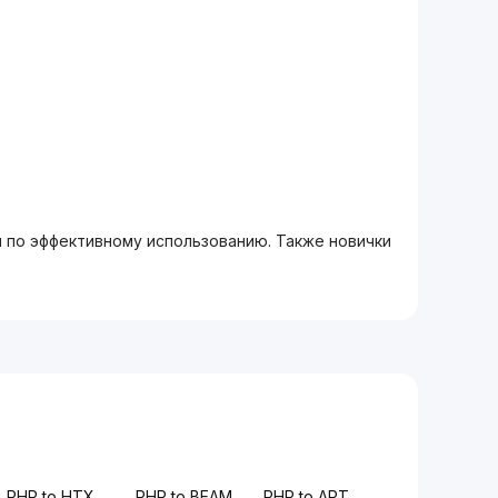
м по эффективному использованию. Также новички
PHP to HTX
PHP to BEAM
PHP to APT