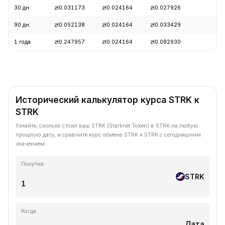
30 дн.
zł0.031173
zł0.024164
zł0.027926
-
90 дн.
zł0.052138
zł0.024164
zł0.033429
-
1 года
zł0.247957
zł0.024164
zł0.082930
-
Исторический калькулятор курса STRK к
STRK
Узнайте, сколько стоил ваш STRK (Starknet Token) в STRK на любую
прошлую дату, и сравните курс обмена STRK к STRK с сегодняшним
значением.
Покупка
STRK
Когда
Дата