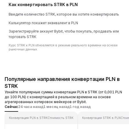
Как конвертировать STRK в PLN
Введите количество STRK, которое вы хотите конвертировать
Калькулятор покажет эквивалент в PLN
Зарегистрируйте аккаунт Bybit, чтобы покупать, продавать или
торговать STRK
Курс STRK к PLN обновляется в режиме реального времени на основе
рыночных данных.
Популярные направления конвертации PLN в
STRK
Узнайте популярные суммы конвертации PLN в STRK (от 0,001 PLN
до 100 PLN) с конвертацией в реальном времени на основе
агрегированных котировок мейкеров от Bybit.
Сейчас
24 часа назад
1 месяц назад
1 год назад
Конвертация PLN в STRK
Стоимость STRK
Конвертация STRK в PLN
Стои