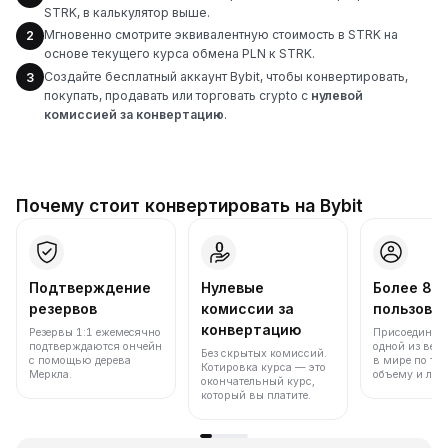
STRK, в калькулятор выше.
Мгновенно смотрите эквивалентную стоимость в STRK на
2
основе текущего курса обмена PLN к STRK.
Создайте бесплатный аккаунт Bybit, чтобы конвертировать,
3
покупать, продавать или торговать crypto с
нулевой
комиссией за конвертацию
.
Почему стоит конвертировать на Bybit
Подтверждение
Нулевые
Более 86
резервов
комиссии за
пользова
конвертацию
Резервы 1:1 ежемесячно
Присоединяйт
подтверждаются ончейн
одной из вед
Без скрытых комиссий.
с помощью дерева
в мире по то
Котировка курса — это
Меркла.
объему и лик
окончательный курс,
который вы платите.