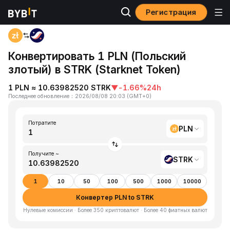
Регистрация
Главная
PLN to STRK
Конвертировать 1 PLN (Польский
злотый) в STRK (Starknet Token)
1 PLN ≈ 10.63982520 STRK
▼
-1.66%
24h
Последнее обновление
：
2026/08/08 20:03
(
GMT+0
)
Потратите
PLN
Получите ~
STRK
1
10
50
100
500
1000
10000
Конвертер PLN to STRK
Нулевые комиссии · Более 350 криптовалют · Более 40 фиатных валют