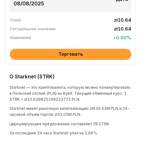
zł10.64
Стоил
zł10.64
Сегодняшнее значение
+
0.00
%
Изменение
Торговать
О Starknet (STRK)
Starknet — это криптовалюта, которую можно конвертировать
в Польский злотый (PLN) на Bybit. Текущий обменный курс: 1
STRK = zł10.639825199223772 PLN.
Starknet имеет рыночную капитализацию zł639.43M PLN и 24-
часовой объём торгов zł33.05M PLN.
Циркулирующее предложение составляет 7B STRK.
За последние 24 часа Starknet упал на 1.66%.