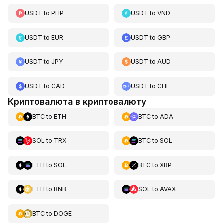
USDT
to
PHP
USDT
to
VND
USDT
to
EUR
USDT
to
GBP
USDT
to
JPY
USDT
to
AUD
USDT
to
CAD
USDT
to
CHF
Криптовалюта в криптовалюту
BTC
to
ETH
BTC
to
ADA
SOL
to
TRX
BTC
to
SOL
ETH
to
SOL
BTC
to
XRP
ETH
to
BNB
SOL
to
AVAX
BTC
to
DOGE