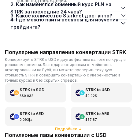
после подтверждения.
2. Как изменялся обменный курс PLN на
STRK за последние 24 часа?
3. Какое количество Starknet доступно?
4. Где можно найти ресурсы для изучения
трейдинга?
Популярные направления конвертации STRK
Конвертируйте STRK в USD и другие фиатные валюты по курсу в
реальном времени. Благодаря котировкам от мейкеров,
агрегированным на Bybit, вы можете проверить текущую
стоимость STRK и совершить конвертацию с уверенностью в
точных курсах и без скрытых спредов.
STRK
to
SGD
STRK
to
USD
S$0.032
$0.025
STRK
to
AED
STRK
to
ARS
د.إ0.093
$37.87
Подробнее
↓
Популярные пары конвертации с USD