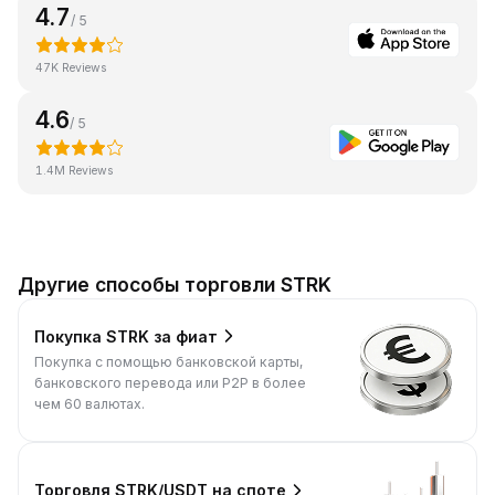
4.7
/ 5
47K Reviews
4.6
/ 5
1.4M Reviews
Другие способы торговли STRK
Покупка STRK за фиат
Покупка с помощью банковской карты,
банковского перевода или P2P в более
чем 60 валютах.
Торговля STRK/USDT на споте