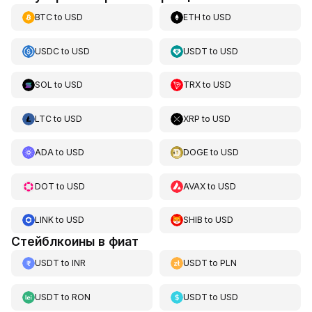
BTC
to
USD
ETH
to
USD
USDC
to
USD
USDT
to
USD
SOL
to
USD
TRX
to
USD
LTC
to
USD
XRP
to
USD
ADA
to
USD
DOGE
to
USD
DOT
to
USD
AVAX
to
USD
LINK
to
USD
SHIB
to
USD
Стейблкоины в фиат
USDT
to
INR
USDT
to
PLN
USDT
to
RON
USDT
to
USD