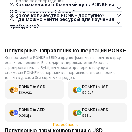
после подтверждения.
2. Как изменялся обменный курс PONKE на
BRL за последние 24 часа?
3. Какое количество PONKE доступно?
4. Где можно найти ресурсы для изучения
трейдинга?
Популярные направления конвертации PONKE
Конвертируйте PONKE в USD и другие фиатные валюты по курсу в
реальном времени. Благодаря котировкам от мейкеров,
агрегированным на Bybit, вы можете проверить текущую
стоимость PONKE и совершить конвертацию с уверенностью в
точных курсах и без скрытых спредов.
PONKE
to
SGD
PONKE
to
USD
S$0.021
$0.017
PONKE
to
AED
PONKE
to
ARS
د.إ0.062
$25.1
Подробнее
↓
Популярные пары конвертации с USD