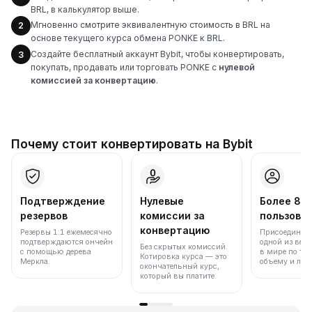
BRL, в калькулятор выше.
Мгновенно смотрите эквивалентную стоимость в BRL на
2
основе текущего курса обмена PONKE к BRL.
Создайте бесплатный аккаунт Bybit, чтобы конвертировать,
3
покупать, продавать или торговать PONKE с
нулевой
комиссией за конвертацию
.
Почему стоит конвертировать на Bybit
Подтверждение
Нулевые
Более 86
резервов
комиссии за
пользова
конвертацию
Резервы 1:1 ежемесячно
Присоединяйт
подтверждаются ончейн
одной из вед
Без скрытых комиссий.
с помощью дерева
в мире по то
Котировка курса — это
Меркла.
объему и лик
окончательный курс,
который вы платите.