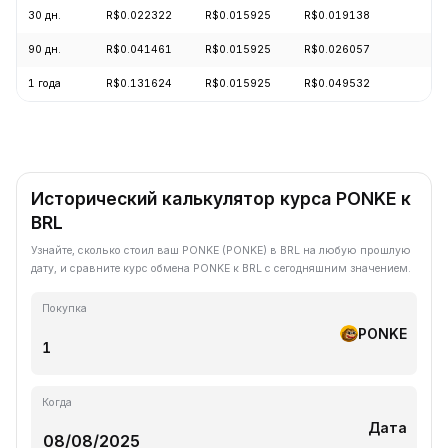
30 дн.
R$0.022322
R$0.015925
R$0.019138
-
90 дн.
R$0.041461
R$0.015925
R$0.026057
-
1 года
R$0.131624
R$0.015925
R$0.049532
-
Исторический калькулятор курса PONKE к
BRL
Узнайте, сколько стоил ваш PONKE (PONKE) в BRL на любую прошлую
дату, и сравните курс обмена PONKE к BRL с сегодняшним значением.
Покупка
PONKE
Когда
Дата