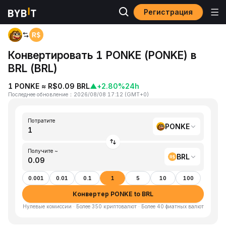
Регистрация
Главная
PONKE to BRL
Конвертировать 1 PONKE (PONKE) в
BRL (BRL)
1 PONKE ≈ R$0.09 BRL
▲
+2.80%
24h
Последнее обновление
：
2026/08/08 17:12
(
GMT+0
)
Потратите
PONKE
Получите ~
BRL
0.001
0.01
0.1
1
5
10
100
Конвертер PONKE to BRL
Нулевые комиссии · Более 350 криптовалют · Более 40 фиатных валют