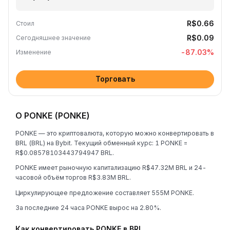
R$0.66
Стоил
R$0.09
Сегодняшнее значение
-87.03
%
Изменение
Торговать
О PONKE (PONKE)
PONKE — это криптовалюта, которую можно конвертировать в
BRL (BRL) на Bybit. Текущий обменный курс: 1 PONKE =
R$0.08578103443794947 BRL.
PONKE имеет рыночную капитализацию R$47.32M BRL и 24-
часовой объём торгов R$3.83M BRL.
Циркулирующее предложение составляет 555M PONKE.
За последние 24 часа PONKE вырос на 2.80%.
Как конвертировать PONKE в BRL