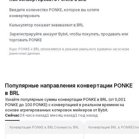
Введите количество PONKE, которое вы хотите
конвертировать
Калькулятор покажет эквивалент в BRL
Зарегистрируйте аккаунт Bybit, чтобы покупать, продавать или
торговать PONKE
Курс PONKE к BRL обновляется в режиме реального времени на основе
рыночных данных.
Популярные направления конвертации PONKE
в BRL
Узнайте популярные суммы конвертации PONKE в BRL (от 0,001
PONKE до 100 PONKE) с конвертацией в реальном времени на
основе агрегированных котировок мейкеров от Bybit.
Сейчас
24 часа назад
1 месяц назад
1 год назад
Конвертация PONKE в BRL
Стоимость BRL
Конвертация BRL в PONKE
Сто