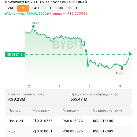
downward на 23.83% за последние 30 дней.
24H
7D
14D
30D
60D
200D
Максимум
:
R$
0.018283
Минимум
:
R$
0.015839
Последнее обновление: 17:12 GMT+0 2026-08-08
Исторический максимум
Исторический минимум
R$0.836512
R$0.009280
Рын. капитализация
Предложение в обращении
R$9.28M
555.47 M
Период
Максимум
Минимум
Среднее значение
И
Часы: 24
R$0.016735
R$0.016076
R$0.016405
+
7 дн.
R$0.018031
R$0.015925
R$0.017069
-