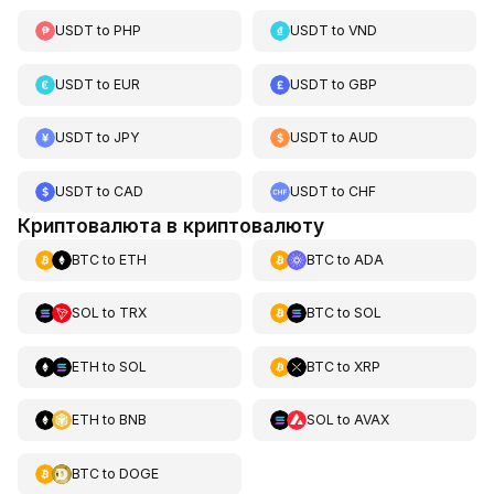
USDT
to
PHP
USDT
to
VND
USDT
to
EUR
USDT
to
GBP
USDT
to
JPY
USDT
to
AUD
USDT
to
CAD
USDT
to
CHF
Криптовалюта в криптовалюту
BTC
to
ETH
BTC
to
ADA
SOL
to
TRX
BTC
to
SOL
ETH
to
SOL
BTC
to
XRP
ETH
to
BNB
SOL
to
AVAX
BTC
to
DOGE