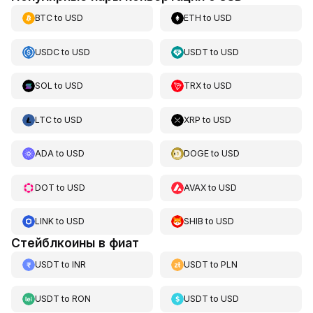
BTC
to
USD
ETH
to
USD
USDC
to
USD
USDT
to
USD
SOL
to
USD
TRX
to
USD
LTC
to
USD
XRP
to
USD
ADA
to
USD
DOGE
to
USD
DOT
to
USD
AVAX
to
USD
LINK
to
USD
SHIB
to
USD
Стейблкоины в фиат
USDT
to
INR
USDT
to
PLN
USDT
to
RON
USDT
to
USD