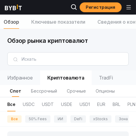
Регистрация
Обзор
Ключевые показатели
Сведения о кон
Обзор рынка криптовалют
Избранное
Криптовалюта
TradFi
Спот
Бессрочный
Срочные
Опционы
Все
USDC
USDT
USDE
USD1
EUR
BRL
PLN
Все
50% Fees
ИИ
DeFi
xStocks
Зона пр