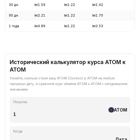
30 дн.
lei1.59
lei1.22
lei1.42
-1
90 дн.
lei2.21
lei1.22
lei1.70
-2
1 года
lei4.89
lei1.22
lei2.53
-7
Исторический калькулятор курса ATOM к
ATOM
Узнайте, сколько стоил ваш ATOM (Cosmos) в ATOM на любую
прошлую дату, и сравните курс обмена ATOM к ATOM с сегодняшним
значением.
Покупка
ATOM
Когда
Дата