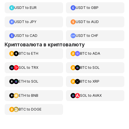
USDT
to
EUR
USDT
to
GBP
USDT
to
JPY
USDT
to
AUD
USDT
to
CAD
USDT
to
CHF
Криптовалюта в криптовалюту
BTC
to
ETH
BTC
to
ADA
SOL
to
TRX
BTC
to
SOL
ETH
to
SOL
BTC
to
XRP
ETH
to
BNB
SOL
to
AVAX
BTC
to
DOGE