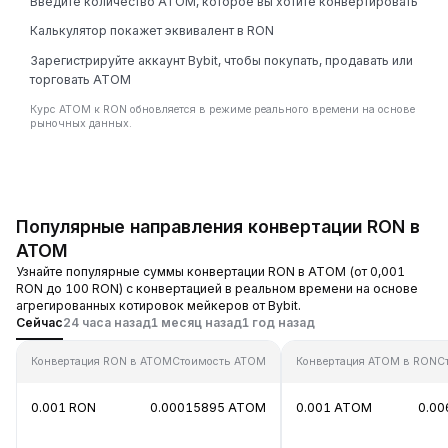
Введите количество ATOM, которое вы хотите конвертировать
Калькулятор покажет эквивалент в RON
Зарегистрируйте аккаунт Bybit, чтобы покупать, продавать или
торговать ATOM
Курс ATOM к RON обновляется в режиме реального времени на основе
рыночных данных.
Популярные направления конвертации RON в
ATOM
Узнайте популярные суммы конвертации RON в ATOM (от 0,001
RON до 100 RON) с конвертацией в реальном времени на основе
агрегированных котировок мейкеров от Bybit.
Сейчас
24 часа назад
1 месяц назад
1 год назад
Конвертация RON в ATOM
Стоимость ATOM
Конвертация ATOM в RON
С
0.001 RON
0.00015895 ATOM
0.001 ATOM
0.00