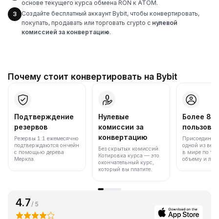
основе текущего курса обмена RON к ATOM.
Создайте бесплатный аккаунт Bybit, чтобы конвертировать,
3
покупать, продавать или торговать crypto с
нулевой
комиссией за конвертацию
.
Почему стоит конвертировать на Bybit
Подтверждение
Нулевые
Более 86
резервов
комиссии за
пользова
конвертацию
Резервы 1:1 ежемесячно
Присоединяйт
подтверждаются ончейн
одной из вед
Без скрытых комиссий.
с помощью дерева
в мире по то
Котировка курса — это
Меркла.
объему и лик
окончательный курс,
который вы платите.
4.7
/ 5