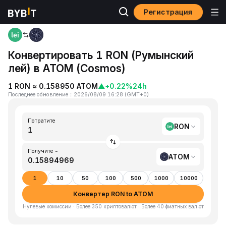
Регистрация
Главная
RON to ATOM
Конвертировать 1 RON (Румынский
лей) в ATOM (Cosmos)
1 RON ≈ 0.158950 ATOM
▲
+0.22%
24h
Последнее обновление
：
2026/08/09 16:28
(
GMT+0
)
Потратите
RON
Получите ~
ATOM
1
10
50
100
500
1000
10000
Конвертер RON to ATOM
Нулевые комиссии · Более 350 криптовалют · Более 40 фиатных валют