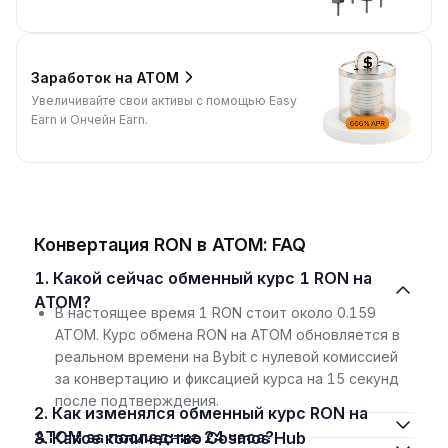
Заработок на ATOM
Увеличивайте свои активы с помощью Easy
Earn и Ончейн Earn.
Конвертация RON в ATOM: FAQ
1. Какой сейчас обменный курс 1 RON на
ATOM?
В настоящее время 1 RON стоит около 0.159
ATOM. Курс обмена RON на ATOM обновляется в
реальном времени на Bybit с нулевой комиссией
за конвертацию и фиксацией курса на 15 секунд
после подтверждения.
2. Как изменялся обменный курс RON на
ATOM за последние 24 часа?
3. Какое количество Cosmos Hub