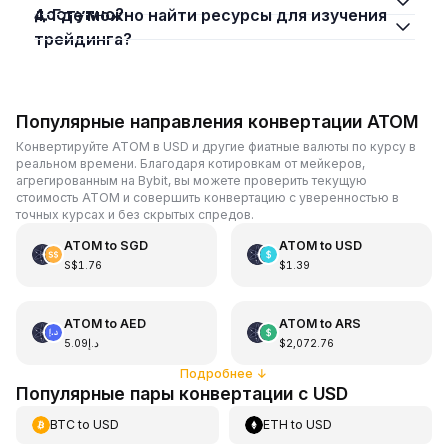
доступно?
4. Где можно найти ресурсы для изучения
трейдинга?
Популярные направления конвертации ATOM
Конвертируйте ATOM в USD и другие фиатные валюты по курсу в
реальном времени. Благодаря котировкам от мейкеров,
агрегированным на Bybit, вы можете проверить текущую
стоимость ATOM и совершить конвертацию с уверенностью в
точных курсах и без скрытых спредов.
ATOM
to
SGD
ATOM
to
USD
S$1.76
$1.39
ATOM
to
AED
ATOM
to
ARS
د.إ5.09
$2,072.76
Подробнее
↓
Популярные пары конвертации с USD
BTC
to
USD
ETH
to
USD