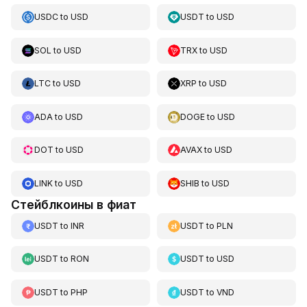
USDC
to
USD
USDT
to
USD
SOL
to
USD
TRX
to
USD
LTC
to
USD
XRP
to
USD
ADA
to
USD
DOGE
to
USD
DOT
to
USD
AVAX
to
USD
LINK
to
USD
SHIB
to
USD
Стейблкоины в фиат
USDT
to
INR
USDT
to
PLN
USDT
to
RON
USDT
to
USD
USDT
to
PHP
USDT
to
VND