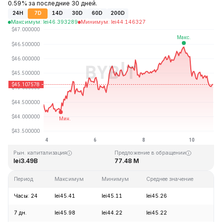
0.59% за последние 30 дней.
24H
7D
14D
30D
60D
200D
Максимум
:
lei
46.393289
Минимум
:
lei
44.146327
Последнее обновление: 20:32 GMT+0 2026-08-10
Исторический максимум
Исторический минимум
lei410.26
lei1.15
Рын. капитализация
Предложение в обращении
lei3.49B
77.48 M
Период
Максимум
Минимум
Среднее значение
Из
Часы: 24
lei45.41
lei45.11
lei45.26
-2
7 дн.
lei45.98
lei44.22
lei45.22
+1