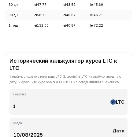
30 дн.
lei47.77
lei43.52
lei45.60
-0
90 дн.
lei58.18
lei40.87
lei46.71
+5
1 года
lei131.00
lei40.87
lei72.22
-6
Исторический калькулятор курса LTC к
LTC
Узнайте, сколько стоил ваш LTC (Litecoin) в LTC на любую прошлую
дату, и сравните курс обмена LTC к LTC с сегодняшним значением.
Покупка
LTC
Когда
Дата