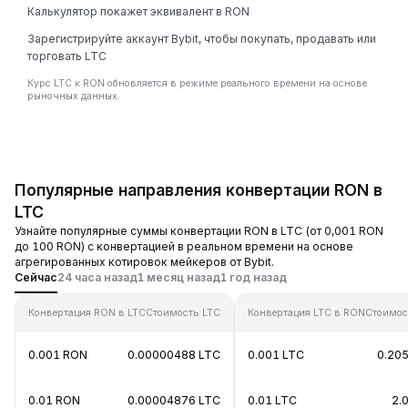
Калькулятор покажет эквивалент в RON
Зарегистрируйте аккаунт Bybit, чтобы покупать, продавать или
торговать LTC
Курс LTC к RON обновляется в режиме реального времени на основе
рыночных данных.
Популярные направления конвертации RON в
LTC
Узнайте популярные суммы конвертации RON в LTC (от 0,001 RON
до 100 RON) с конвертацией в реальном времени на основе
агрегированных котировок мейкеров от Bybit.
Сейчас
24 часа назад
1 месяц назад
1 год назад
Конвертация RON в LTC
Стоимость LTC
Конвертация LTC в RON
Стоимос
0.001 RON
0.00000488 LTC
0.001 LTC
0.20
0.01 RON
0.00004876 LTC
0.01 LTC
2.