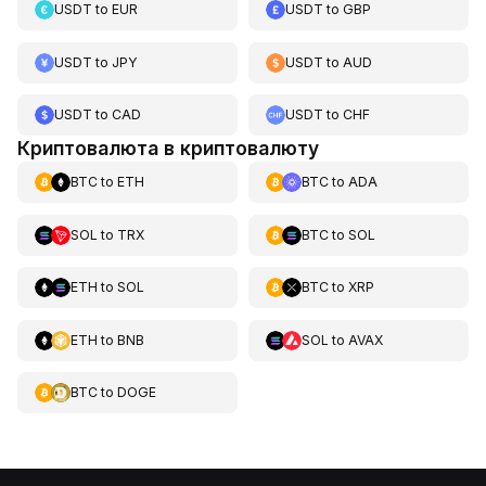
USDT
to
EUR
USDT
to
GBP
USDT
to
JPY
USDT
to
AUD
USDT
to
CAD
USDT
to
CHF
Криптовалюта в криптовалюту
BTC
to
ETH
BTC
to
ADA
SOL
to
TRX
BTC
to
SOL
ETH
to
SOL
BTC
to
XRP
ETH
to
BNB
SOL
to
AVAX
BTC
to
DOGE