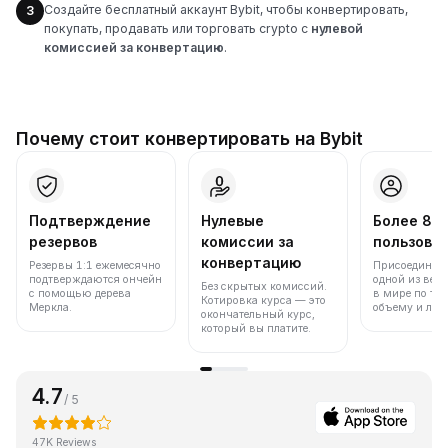
Создайте бесплатный аккаунт Bybit, чтобы конвертировать,
3
покупать, продавать или торговать crypto с
нулевой
комиссией за конвертацию
.
Почему стоит конвертировать на Bybit
Подтверждение
Нулевые
Более 86
резервов
комиссии за
пользова
конвертацию
Резервы 1:1 ежемесячно
Присоединяйт
подтверждаются ончейн
одной из вед
Без скрытых комиссий.
с помощью дерева
в мире по то
Котировка курса — это
Меркла.
объему и лик
окончательный курс,
который вы платите.
4.7
/ 5
47K Reviews