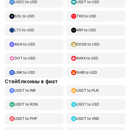
USDC
to
USD
USDT
to
USD
SOL
to
USD
TRX
to
USD
LTC
to
USD
XRP
to
USD
ADA
to
USD
DOGE
to
USD
DOT
to
USD
AVAX
to
USD
LINK
to
USD
SHIB
to
USD
Стейблкоины в фиат
USDT
to
INR
USDT
to
PLN
USDT
to
RON
USDT
to
USD
USDT
to
PHP
USDT
to
VND