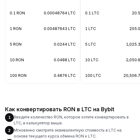
0.1 RON
0.00048764 LTC
0.1 LTC
20.
1 RON
0.00487643 LTC
1 LTC
205.
5 RON
0.0244 LTC
5 LTC
1,025.
10 RON
0.0488 LTC
10 LTC
2,050.
100 RON
0.4876 LTC
100 LTC
20,506.
Как конвертировать RON в LTC на Bybit
Введите количество RON, которое хотите конвертировать в
1
LTC, в калькулятор выше.
Мгновенно смотрите эквивалентную стоимость в LTC на
2
основе текущего курса обмена RON к LTC.