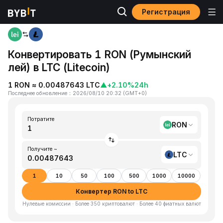
Регистрация
Главная
RON to LTC
Конвертировать 1 RON (Румынский
лей) в LTC (Litecoin)
1 RON ≈ 0.00487643 LTC
▲
+2.10%
24h
Последнее обновление
：
2026/08/10 20:32
(
GMT+0
)
Потратите
RON
Получите ~
LTC
1
10
50
100
500
1000
10000
Конвертер RON to LTC
Нулевые комиссии · Более 350 криптовалют · Более 40 фиатных валют