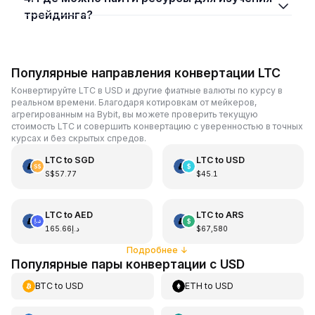
трейдинга?
Популярные направления конвертации LTC
Конвертируйте LTC в USD и другие фиатные валюты по курсу в
реальном времени. Благодаря котировкам от мейкеров,
агрегированным на Bybit, вы можете проверить текущую
стоимость LTC и совершить конвертацию с уверенностью в точных
курсах и без скрытых спредов.
LTC
to
SGD
LTC
to
USD
S$57.77
$45.1
LTC
to
AED
LTC
to
ARS
د.إ165.66
$67,580
Подробнее
↓
Популярные пары конвертации с USD
BTC
to
USD
ETH
to
USD