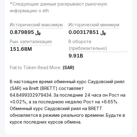
*Следующие данные раскрывают рыночную
информацию о eth
Исторический максимум
Исторический минимум
0.879895
﷼
0.00317851
﷼
Рын. капитализация
В обороте
(приблизительно)
151.68M
9.91B
Fiat to Token Read More
:
(SAR)
В настоящее время обменный курс Саудовский риял
(SAR) на Brett (BRETT) составляет
64.8499332979434. За последние 24 часа он Рост на
+0.02%, а за последнюю неделю Рост на +6.65%.
Обменный курс Саудовский риял на BRETT
обновляется в режиме реального времени. Будьте в
курсе последних курсов обмена.