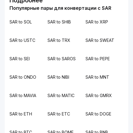
Подробнее
Популярные пары для конвертации с SAR
SAR to SOL
SAR to SHIB
SAR to XRP
SAR to USTC
SAR to TRX
SAR to SWEAT
SAR to SEI
SAR to SAROS
SAR to PEPE
SAR to ONDO
SAR to NIBI
SAR to MNT
SAR to MAVIA
SAR to MATIC
SAR to GMRX
SAR to ETH
SAR to ETC
SAR to DOGE
SAR to BTC
SAR to BOME
SAR to BNB