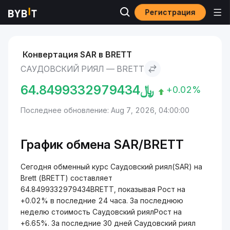
Регистрация
Рынки
Курс Brett BRETT
Саудовский риял to Brett
Конвертация SAR в BRETT
САУДОВСКИЙ РИЯЛ — BRETT
64.8499332979434
﷼
+0.02%
Последнее обновление: Aug 7, 2026, 04:00:00
График обмена SAR/BRETT
Сегодня обменный курс Саудовский риял(SAR) на
Brett (BRETT) составляет
64.8499332979434BRETT, показывая Рост на
+0.02% в последние 24 часа. За последнюю
неделю стоимость Саудовский риялРост на
+6.65%. За последние 30 дней Саудовский риял