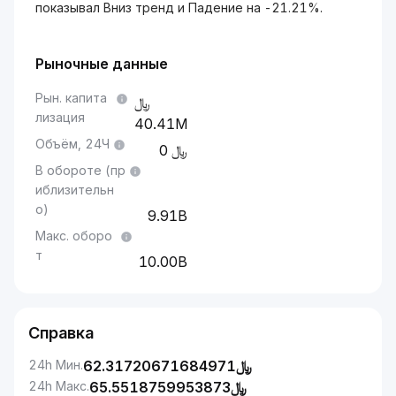
показывал Вниз тренд и Падение на -21.21%.
Рыночные данные
Рын. капита
лизация
40.41M
Объём, 24Ч
0
В обороте (пр
иблизительн
о)
9.91B
Макс. оборо
т
10.00B
Справка
24h Мин.
62.31720671684971
﷼
24h Макс.
65.5518759953873
﷼