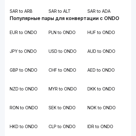
SAR to ARB
SAR to ALT
SAR to ADA
Популярные пары для конвертации с ONDO
EUR to ONDO
PLN to ONDO
HUF to ONDO
JPY to ONDO
USD to ONDO
AUD to ONDO
GBP to ONDO
CHF to ONDO
AED to ONDO
NZD to ONDO
MYR to ONDO
DKK to ONDO
RON to ONDO
SEK to ONDO
NOK to ONDO
HKD to ONDO
CLP to ONDO
IDR to ONDO