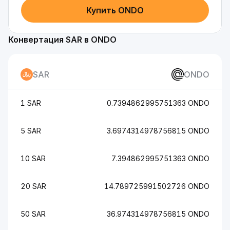
Купить ONDO
Конвертация SAR в ONDO
SAR
ONDO
1 SAR
0.7394862995751363 ONDO
5 SAR
3.6974314978756815 ONDO
10 SAR
7.394862995751363 ONDO
20 SAR
14.789725991502726 ONDO
50 SAR
36.974314978756815 ONDO