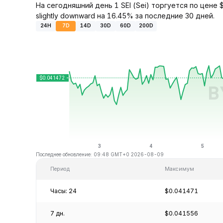
На сегодняшний день 1 SEI (Sei) торгуется по цене
slightly downward на 16.45% за последние 30 дней.
24H
7D
14D
30D
60D
200D
Последнее обновление: 09:48 GMT+0 2026-08-09
Период
Максимум
Часы: 24
$0.041471
7 дн.
$0.041556