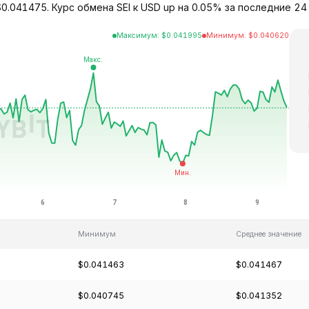
 $0.041475. Курс обмена SEI к USD up на 0.05% за последние 2
Максимум
:
$
0.041995
Минимум
:
$
0.040620
Минимум
Среднее значение
$0.041463
$0.041467
$0.040745
$0.041352