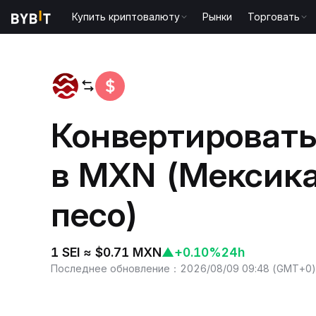
Купить криптовалюту
Рынки
Торговать
Главная
SEI to MXN
Конвертировать 
в MXN (Мексик
песо)
1 SEI ≈ $0.71 MXN
▲
+0.10%
24h
Последнее обновление
：
2026/08/09 09:48
(
GMT+0
)