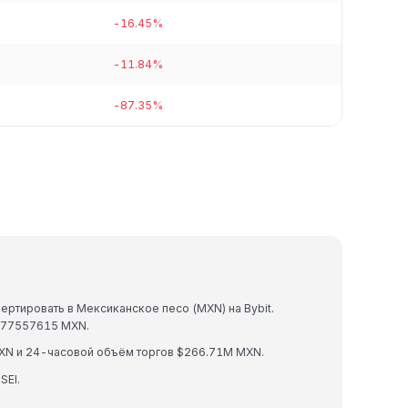
-16.45%
-11.84%
-87.35%
ертировать в Мексиканское песо (MXN) на Bybit.
3377557615 MXN.
MXN и 24-часовой объём торгов $266.71M MXN.
SEI.