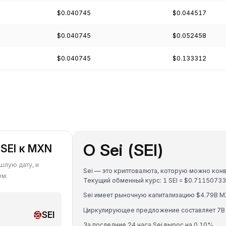
$0.040745
$0.044517
$0.040745
$0.052458
$0.040745
$0.133312
О Sei (SEI)
 SEI к MXN
шлую дату, и
Sei — это криптовалюта, которую можно конв
ем.
Текущий обменный курс: 1 SEI = $0.711507
Sei имеет рыночную капитализацию $4.79B 
Циркулирующее предложение составляет 7B 
SEI
За последние 24 часа Sei вырос на 0.10%.