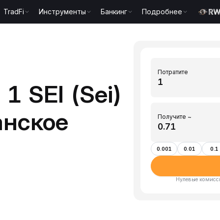
TradFi
Инструменты
Банкинг
Подробнее
Потратите
1 SEI (Sei)
анское
Получите ~
0.001
0.01
0.1
Нулевые комисси