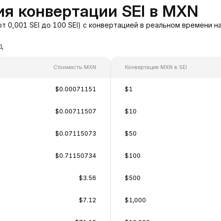
я конвертации SEI в MXN
т 0,001 SEI до 100 SEI) с конвертацией в реальном времени 
д
Стоимость MXN
Конвертация MXN в SEI
$0.00071151
$1
$0.00711507
$10
$0.07115073
$50
$0.71150734
$100
$3.56
$500
$7.12
$1,000