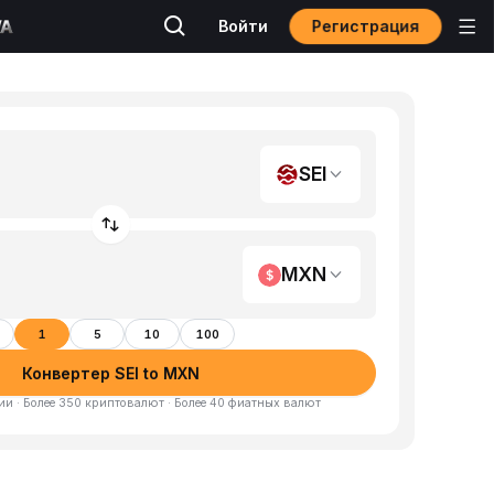
Регистрация
Войти
SEI
MXN
1
5
10
100
Конвертер SEI to MXN
и · Более 350 криптовалют · Более 40 фиатных валют