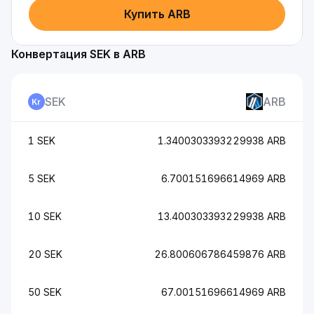
Купить ARB
Конвертация SEK в ARB
SEK
ARB
1 SEK
1.3400303393229938 ARB
5 SEK
6.700151696614969 ARB
10 SEK
13.400303393229938 ARB
20 SEK
26.800606786459876 ARB
50 SEK
67.00151696614969 ARB