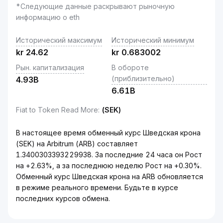
*Следующие данные раскрывают рыночную
информацию о eth
Исторический максимум
Исторический минимум
kr
24.62
kr
0.683002
Рын. капитализация
В обороте
(приблизительно)
4.93B
6.61B
Fiat to Token Read More
:
(SEK)
В настоящее время обменный курс Шведская крона
(SEK) на Arbitrum (ARB) составляет
1.3400303393229938. За последние 24 часа он Рост
на +2.63%, а за последнюю неделю Рост на +0.30%.
Обменный курс Шведская крона на ARB обновляется
в режиме реального времени. Будьте в курсе
последних курсов обмена.