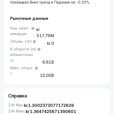
показывал Вниз тренд и Падение на -0.20%.
Рыночные данные
Рын. капит
ализация
517.79M
Объём, 24Ч
0
В обороте (пр
иблизительн
о)
6.61B
Макс. оборо
т
10.00B
Справка
24h Мин.
kr
1.3002373077172626
24h Макс.
kr
1.3647425871390801