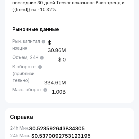
последние 30 дней Tensor показывал Вниз тренд и
{{trend}} на -10.32%.
Рыночные данные
Рын. капитал
изация
30.86M
Объём, 24Ч
0
В обороте
(приблизи
тельно)
334.61M
Макс. оборот
1.00B
Справка
24h Мин.
$
0.523592643834305
24h Макс.
$
0.5370092753123195