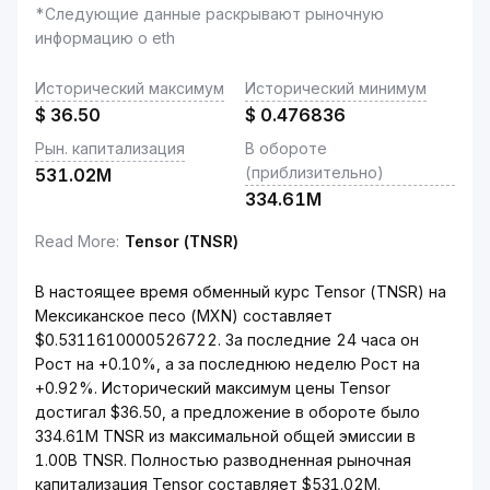
*Следующие данные раскрывают рыночную
информацию о eth
Исторический максимум
Исторический минимум
$
36.50
$
0.476836
Рын. капитализация
В обороте
(приблизительно)
531.02M
334.61M
Read More
:
Tensor (TNSR)
В настоящее время обменный курс Tensor (TNSR) на
Мексиканское песо (MXN) составляет
$0.5311610000526722. За последние 24 часа он
Рост на +0.10%, а за последнюю неделю Рост на
+0.92%. Исторический максимум цены Tensor
достигал $36.50, а предложение в обороте было
334.61M TNSR из максимальной общей эмиссии в
1.00B TNSR. Полностью разводненная рыночная
капитализация Tensor составляет $531.02M.