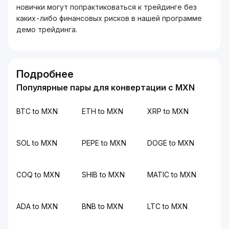
новички могут попрактиковаться к трейдинге без
каких-либо финансовых рисков в нашей программе
демо трейдинга.
Подробнее
Популярные пары для конвертации с MXN
BTC to MXN
ETH to MXN
XRP to MXN
SOL to MXN
PEPE to MXN
DOGE to MXN
COQ to MXN
SHIB to MXN
MATIC to MXN
ADA to MXN
BNB to MXN
LTC to MXN