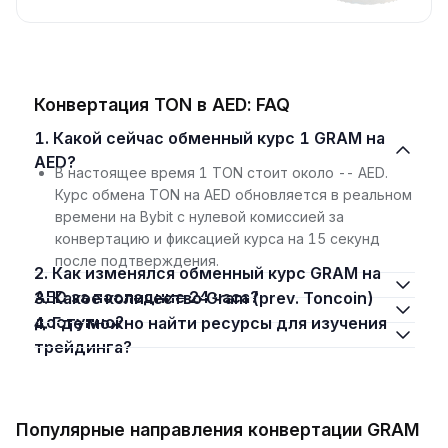
Конвертация TON в AED: FAQ
1. Какой сейчас обменный курс 1 GRAM на
AED?
В настоящее время 1 TON стоит около -- AED.
Курс обмена TON на AED обновляется в реальном
времени на Bybit с нулевой комиссией за
конвертацию и фиксацией курса на 15 секунд
после подтверждения.
2. Как изменялся обменный курс GRAM на
AED за последние 24 часа?
3. Какое количество Gram (prev. Toncoin)
доступно?
4. Где можно найти ресурсы для изучения
трейдинга?
Популярные направления конвертации GRAM