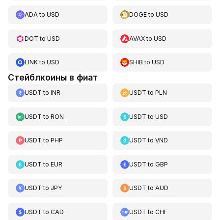
ADA
to
USD
DOGE
to
USD
DOT
to
USD
AVAX
to
USD
LINK
to
USD
SHIB
to
USD
Стейблкоины в фиат
USDT
to
INR
USDT
to
PLN
USDT
to
RON
USDT
to
USD
USDT
to
PHP
USDT
to
VND
USDT
to
EUR
USDT
to
GBP
USDT
to
JPY
USDT
to
AUD
USDT
to
CAD
USDT
to
CHF