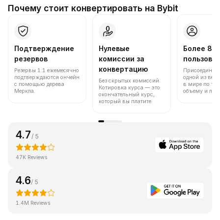
Почему стоит конвертировать на Bybit
Подтверждение
Нулевые
Более 86
резервов
комиссии за
пользова
конвертацию
Резервы 1:1 ежемесячно
Присоединяйт
подтверждаются ончейн
одной из вед
Без скрытых комиссий.
с помощью дерева
в мире по то
Котировка курса — это
Меркла.
объему и лик
окончательный курс,
который вы платите.
4.7
/ 5
47K Reviews
4.6
/ 5
1.4M Reviews