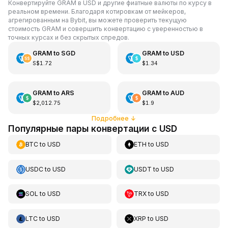
Конвертируйте GRAM в USD и другие фиатные валюты по курсу в
реальном времени. Благодаря котировкам от мейкеров,
агрегированным на Bybit, вы можете проверить текущую
стоимость GRAM и совершить конвертацию с уверенностью в
точных курсах и без скрытых спредов.
GRAM
to
SGD
GRAM
to
USD
S$1.72
$1.34
GRAM
to
ARS
GRAM
to
AUD
$2,012.75
$1.9
Подробнее
↓
Популярные пары конвертации с USD
BTC
to
USD
ETH
to
USD
USDC
to
USD
USDT
to
USD
SOL
to
USD
TRX
to
USD
LTC
to
USD
XRP
to
USD