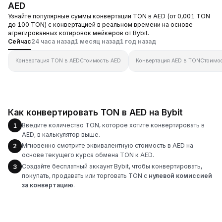
AED
Узнайте популярные суммы конвертации TON в AED (от 0,001 TON
до 100 TON) с конвертацией в реальном времени на основе
агрегированных котировок мейкеров от Bybit.
Сейчас
24 часа назад
1 месяц назад
1 год назад
Конвертация TON в AED
Стоимость AED
Конвертация AED в TON
Стоимо
Как конвертировать TON в AED на Bybit
Введите количество TON, которое хотите конвертировать в
1
AED, в калькулятор выше.
Мгновенно смотрите эквивалентную стоимость в AED на
2
основе текущего курса обмена TON к AED.
Создайте бесплатный аккаунт Bybit, чтобы конвертировать,
3
покупать, продавать или торговать TON с
нулевой комиссией
за конвертацию
.