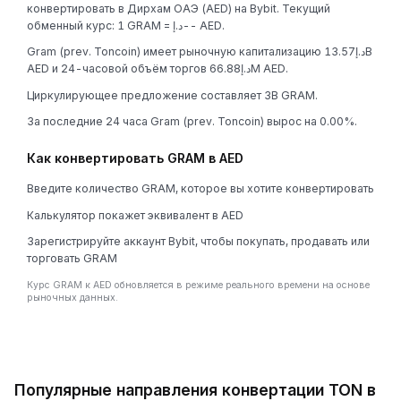
конвертировать в Дирхам ОАЭ (AED) на Bybit. Текущий
обменный курс: 1 GRAM = د.إ-- AED.
Gram (prev. Toncoin) имеет рыночную капитализацию د.إ13.57B
AED и 24-часовой объём торгов د.إ66.88M AED.
Циркулирующее предложение составляет 3B GRAM.
За последние 24 часа Gram (prev. Toncoin) вырос на 0.00%.
Как конвертировать GRAM в AED
Введите количество GRAM, которое вы хотите конвертировать
Калькулятор покажет эквивалент в AED
Зарегистрируйте аккаунт Bybit, чтобы покупать, продавать или
торговать GRAM
Курс GRAM к AED обновляется в режиме реального времени на основе
рыночных данных.
Популярные направления конвертации TON в