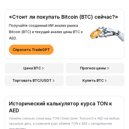
«Стоит ли покупать Bitcoin (BTC) сейчас?»
Получайте созданный ИИ анализ рынка
Bitcoin (BTC) и текущий анализ цены BTC к
AED.
Спросить TradeGPT
Цена BTC
Прогноз цены
Торговать BTC/USDT
Купить BTC
Исторический калькулятор курса TON к
AED
Узнайте, сколько стоил ваш TON (Gram (prev. Toncoin)) в AED на любую
прошлую дату, и сравните курс обмена TON к AED с сегодняшним
значением.