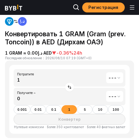
Регистрация
Главная
Gram (prev. Toncoin)(GRAM) to Дирхам ОАЭ(AED)
Конвертировать 1 GRAM (Gram (prev.
Toncoin)) в AED (Дирхам ОАЭ)
1 GRAM ≈ د.إ0.00 AED
▼
-0.36%
24h
Последнее обновление
：
2026/08/10 07:19
(
GMT+0
)
Потратите
---
Получите ~
---
0.001
0.01
0.1
1
5
10
100
Конвертер
Нулевые комиссии · Более 350 криптовалют · Более 40 фиатных валют