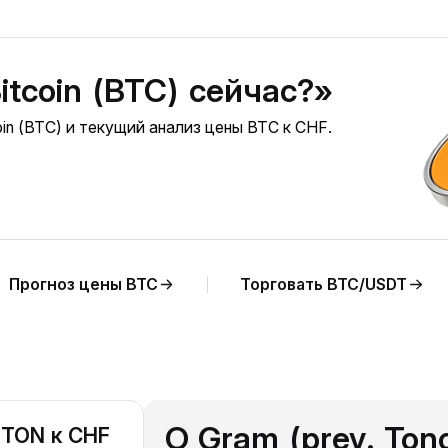
itcoin (BTC) сейчас?»
in (BTC) и текущий анализ цены BTC к CHF.
Прогноз цены BTC
Торговать BTC/USDT
О Gram (prev. Ton
 TON к CHF