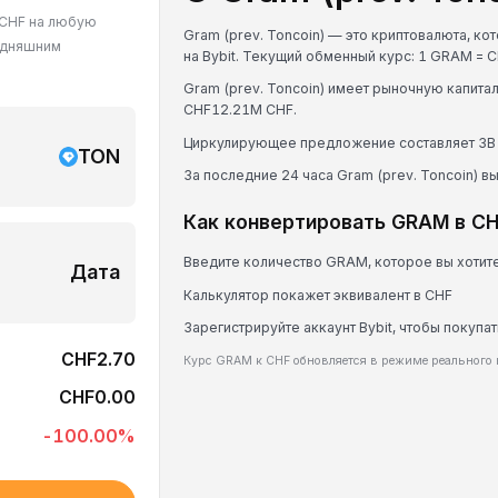
в CHF на любую
Gram (prev. Toncoin) — это криптовалюта, к
годняшним
на Bybit. Текущий обменный курс: 1 GRAM = 
Gram (prev. Toncoin) имеет рыночную капит
CHF12.21M CHF.
Циркулирующее предложение составляет 3B
TON
За последние 24 часа Gram (prev. Toncoin) в
Как конвертировать GRAM в C
Введите количество GRAM, которое вы хотит
Дата
Калькулятор покажет эквивалент в CHF
Зарегистрируйте аккаунт Bybit, чтобы покупа
CHF2.70
Курс GRAM к CHF обновляется в режиме реального
CHF0.00
-100.00
%