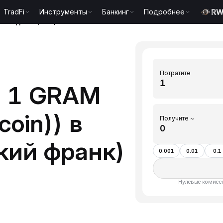
TradFi
Инструменты
Банкинг
Подробнее
ский франк(CHF)
Потратите
ь 1 GRAM
coin)) в
Получите ~
кий франк)
0.001
0.01
0.1
Нулевые комисси