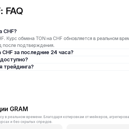
: FAQ
на CHF?
F. Курс обмена TON на CHF обновляется в реальном време
нд после подтверждения.
а CHF за последние 24 часа?
) доступно?
ия трейдинга?
ции GRAM
су в реальном времени. Благодаря котировкам от мейкеров, агрегирова
рсах и без скрытых спредов.