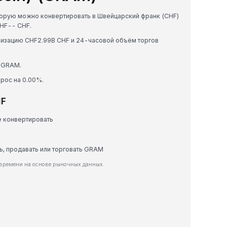
оторую можно конвертировать в Швейцарский франк (CHF)
CHF-- CHF.
ализацию CHF2.99B CHF и 24-часовой объём торгов
 GRAM.
ырос на 0.00%.
HF
е конвертировать
ть, продавать или торговать GRAM
 времени на основе рыночных данных.