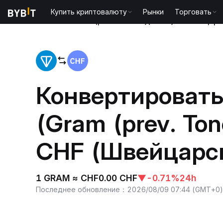
Купить криптовалюту
Рынки
Торговать
Главная
Gram (prev. Toncoin)(GRAM) to Швейцар
Конвертироват
(Gram (prev. Ton
CHF (Швейцарс
1 GRAM ≈ CHF0.00 CHF
▼
-0.71%
24h
Последнее обновление
：
2026/08/09 07:44
(
GMT+0
)