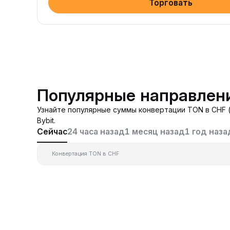
Торговать
Популярные направлен
Узнайте популярные суммы конвертации TON в CHF 
Bybit.
Сейчас
24 часа назад
1 месяц назад
1 год наза
Конвертация TON в CHF