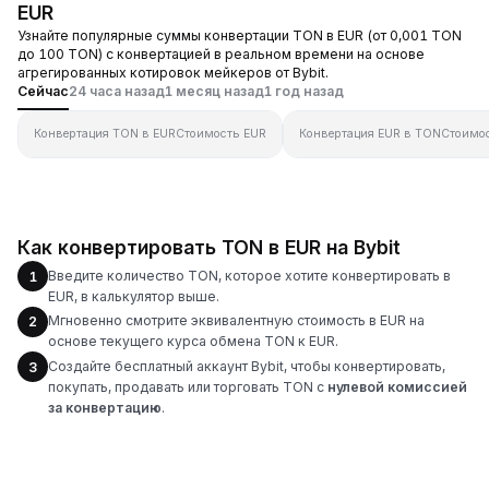
EUR
Узнайте популярные суммы конвертации TON в EUR (от 0,001 TON
до 100 TON) с конвертацией в реальном времени на основе
агрегированных котировок мейкеров от Bybit.
Сейчас
24 часа назад
1 месяц назад
1 год назад
Конвертация TON в EUR
Стоимость EUR
Конвертация EUR в TON
Стоимо
Как конвертировать TON в EUR на Bybit
Введите количество TON, которое хотите конвертировать в
1
EUR, в калькулятор выше.
Мгновенно смотрите эквивалентную стоимость в EUR на
2
основе текущего курса обмена TON к EUR.
Создайте бесплатный аккаунт Bybit, чтобы конвертировать,
3
покупать, продавать или торговать TON с
нулевой комиссией
за конвертацию
.