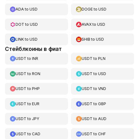
ADA
to
USD
DOGE
to
USD
DOT
to
USD
AVAX
to
USD
LINK
to
USD
SHIB
to
USD
Стейблкоины в фиат
USDT
to
INR
USDT
to
PLN
USDT
to
RON
USDT
to
USD
USDT
to
PHP
USDT
to
VND
USDT
to
EUR
USDT
to
GBP
USDT
to
JPY
USDT
to
AUD
USDT
to
CAD
USDT
to
CHF