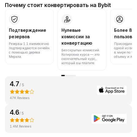
Почему стоит конвертировать на Bybit
Подтверждение
Нулевые
Более 86
резервов
комиссии за
пользова
конвертацию
Резервы 1:1 ежемесячно
Присоединяйт
подтверждаются ончейн
одной из вед
Без скрытых комиссий.
с помощью дерева
в мире по то
Котировка курса — это
Меркла.
объему и лик
окончательный курс,
который вы платите.
4.7
/ 5
47K Reviews
4.6
/ 5
1.4M Reviews