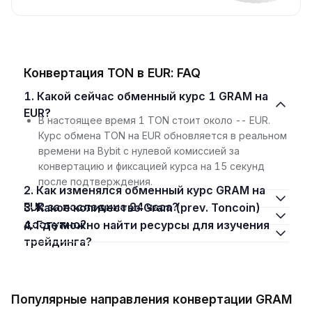
Конвертация TON в EUR: FAQ
1. Какой сейчас обменный курс 1 GRAM на
EUR?
В настоящее время 1 TON стоит около -- EUR.
Курс обмена TON на EUR обновляется в реальном
времени на Bybit с нулевой комиссией за
конвертацию и фиксацией курса на 15 секунд
после подтверждения.
2. Как изменялся обменный курс GRAM на
EUR за последние 24 часа?
3. Какое количество Gram (prev. Toncoin)
доступно?
4. Где можно найти ресурсы для изучения
трейдинга?
Популярные направления конвертации GRAM