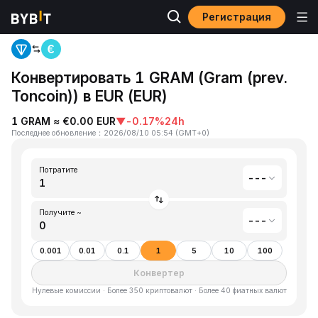
Регистрация
Главная
Gram (prev. Toncoin)(GRAM) to EUR(EUR)
Конвертировать 1 GRAM (Gram (prev.
Toncoin)) в EUR (EUR)
1 GRAM ≈ €0.00 EUR
▼
-0.17%
24h
Последнее обновление
：
2026/08/10 05:54
(
GMT+0
)
Потратите
---
Получите ~
---
0.001
0.01
0.1
1
5
10
100
Конвертер
Нулевые комиссии · Более 350 криптовалют · Более 40 фиатных валют