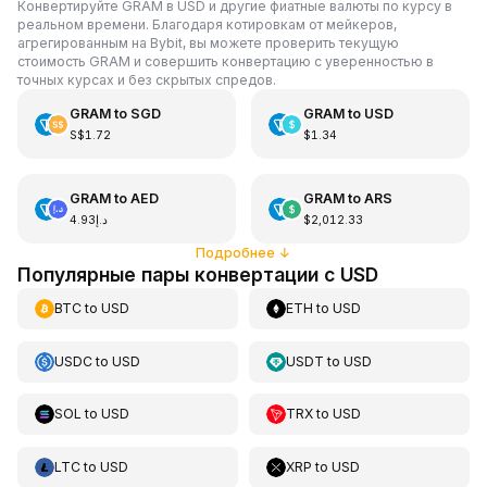
Конвертируйте GRAM в USD и другие фиатные валюты по курсу в
реальном времени. Благодаря котировкам от мейкеров,
агрегированным на Bybit, вы можете проверить текущую
стоимость GRAM и совершить конвертацию с уверенностью в
точных курсах и без скрытых спредов.
GRAM
to
SGD
GRAM
to
USD
S$1.72
$1.34
GRAM
to
AED
GRAM
to
ARS
د.إ4.93
$2,012.33
Подробнее
↓
Популярные пары конвертации с USD
BTC
to
USD
ETH
to
USD
USDC
to
USD
USDT
to
USD
SOL
to
USD
TRX
to
USD
LTC
to
USD
XRP
to
USD