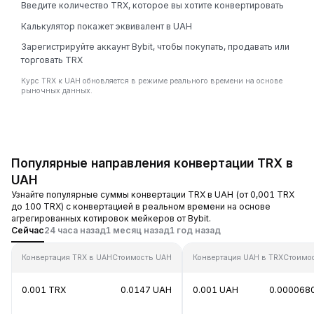
Введите количество TRX, которое вы хотите конвертировать
Калькулятор покажет эквивалент в UAH
Зарегистрируйте аккаунт Bybit, чтобы покупать, продавать или
торговать TRX
Курс TRX к UAH обновляется в режиме реального времени на основе
рыночных данных.
Популярные направления конвертации TRX в
UAH
Узнайте популярные суммы конвертации TRX в UAH (от 0,001 TRX
до 100 TRX) с конвертацией в реальном времени на основе
агрегированных котировок мейкеров от Bybit.
Сейчас
24 часа назад
1 месяц назад
1 год назад
Конвертация TRX в UAH
Стоимость UAH
Конвертация UAH в TRX
Стоимо
0.001 TRX
0.0147 UAH
0.001 UAH
0.000068