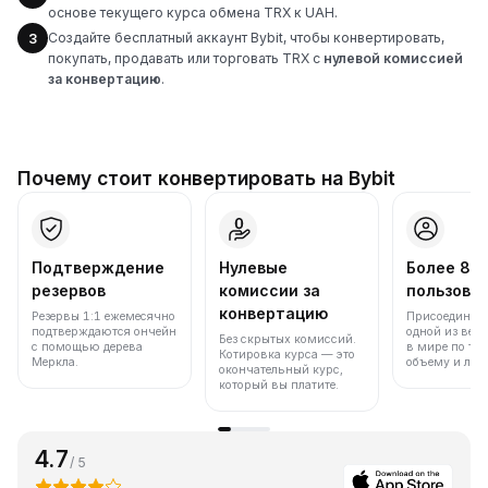
основе текущего курса обмена TRX к UAH.
Создайте бесплатный аккаунт Bybit, чтобы конвертировать,
3
покупать, продавать или торговать TRX с
нулевой комиссией
за конвертацию
.
Почему стоит конвертировать на Bybit
Подтверждение
Нулевые
Более 86
резервов
комиссии за
пользова
конвертацию
Резервы 1:1 ежемесячно
Присоединяйт
подтверждаются ончейн
одной из вед
Без скрытых комиссий.
с помощью дерева
в мире по то
Котировка курса — это
Меркла.
объему и лик
окончательный курс,
который вы платите.
4.7
/ 5