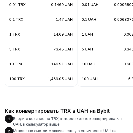
0.01 TRX
0.1469 UAH
0.01 UAH
0.000680
0.1 TRX
1.47 UAH
0.1 UAH
0.006807
1 TRX
14.69 UAH
1 UAH
0.06
5 TRX
73.45 UAH
5 UAH
0.34
10 TRX
146.91 UAH
10 UAH
0.68
100 TRX
1,469.05 UAH
100 UAH
6.
Как конвертировать TRX в UAH на Bybit
Введите количество TRX, которое хотите конвертировать в
1
UAH, в калькулятор выше.
Мгновенно смотрите эквивалентную стоимость в UAH на
2