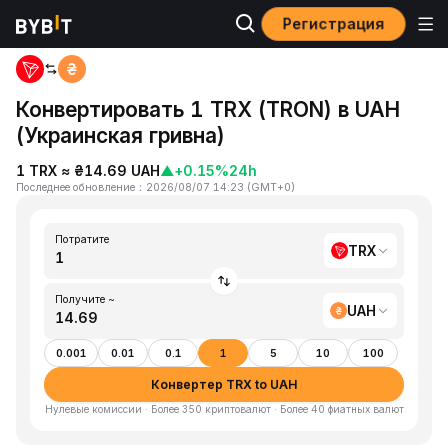
Регистрация
Главная
TRX to UAH
Конвертировать 1 TRX (TRON) в UAH
(Украинская гривна)
1 TRX ≈ ₴14.69 UAH
▲
+0.15%
24h
Последнее обновление
：
2026/08/07 14:23
(
GMT+0
)
Потратите
TRX
Получите ~
UAH
0.001
0.01
0.1
1
5
10
100
Конвертер TRX to UAH
Нулевые комиссии · Более 350 криптовалют · Более 40 фиатных валют