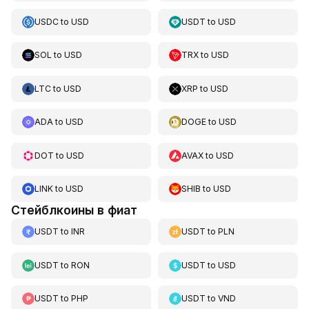
USDC
to
USD
USDT
to
USD
SOL
to
USD
TRX
to
USD
LTC
to
USD
XRP
to
USD
ADA
to
USD
DOGE
to
USD
DOT
to
USD
AVAX
to
USD
LINK
to
USD
SHIB
to
USD
Стейблкоины в фиат
USDT
to
INR
USDT
to
PLN
USDT
to
RON
USDT
to
USD
USDT
to
PHP
USDT
to
VND