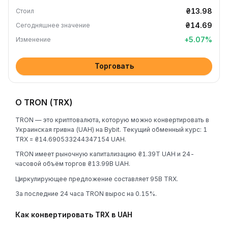
₴13.98
Стоил
₴14.69
Сегодняшнее значение
+
5.07
%
Изменение
Торговать
О TRON (TRX)
TRON — это криптовалюта, которую можно конвертировать в
Украинская гривна (UAH) на Bybit. Текущий обменный курс: 1
TRX = ₴14.690533244347154 UAH.
TRON имеет рыночную капитализацию ₴1.39T UAH и 24-
часовой объём торгов ₴13.99B UAH.
Циркулирующее предложение составляет 95B TRX.
За последние 24 часа TRON вырос на 0.15%.
Как конвертировать TRX в UAH