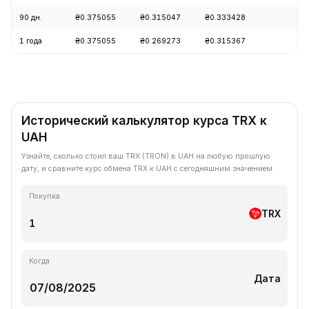
90 дн.
₴0.375055
₴0.315047
₴0.333428
+0
1 года
₴0.375055
₴0.269273
₴0.315367
-3
Исторический калькулятор курса TRX к
UAH
Узнайте, сколько стоил ваш TRX (TRON) в UAH на любую прошлую
дату, и сравните курс обмена TRX к UAH с сегодняшним значением.
Покупка
TRX
Когда
Дата