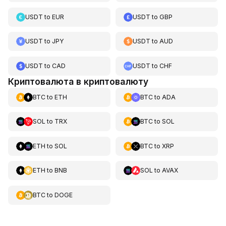
USDT
to
EUR
USDT
to
GBP
USDT
to
JPY
USDT
to
AUD
USDT
to
CAD
USDT
to
CHF
Криптовалюта в криптовалюту
BTC
to
ETH
BTC
to
ADA
SOL
to
TRX
BTC
to
SOL
ETH
to
SOL
BTC
to
XRP
ETH
to
BNB
SOL
to
AVAX
BTC
to
DOGE