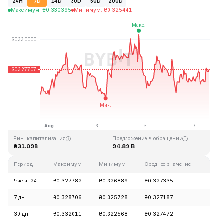
24H
7D
14D
30D
60D
200D
Максимум
:
₴
0.330395
Минимум
:
₴
0.325441
Последнее обновление: 14:23 GMT+0 2026-08-07
Исторический максимум
Исторический минимум
₴0.431288
₴0.001804
Рын. капитализация
Предложение в обращении
₴31.09B
94.89 B
Период
Максимум
Минимум
Среднее значение
Из
Часы: 24
₴0.327782
₴0.326889
₴0.327335
-0
7 дн.
₴0.328706
₴0.325728
₴0.327187
+0
30 дн.
₴0.332011
₴0.322568
₴0.327472
-0