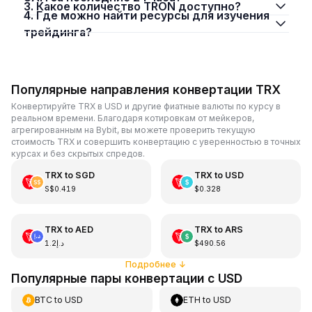
3. Какое количество TRON доступно?
4. Где можно найти ресурсы для изучения
трейдинга?
Популярные направления конвертации TRX
Конвертируйте TRX в USD и другие фиатные валюты по курсу в
реальном времени. Благодаря котировкам от мейкеров,
агрегированным на Bybit, вы можете проверить текущую
стоимость TRX и совершить конвертацию с уверенностью в точных
курсах и без скрытых спредов.
TRX
to
SGD
TRX
to
USD
S$0.419
$0.328
TRX
to
AED
TRX
to
ARS
د.إ1.2
$490.56
Подробнее
↓
Популярные пары конвертации с USD
BTC
to
USD
ETH
to
USD