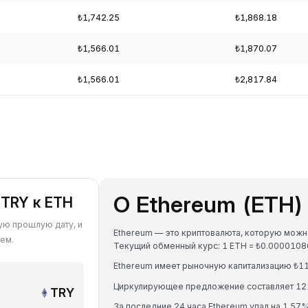
₺1,742.25
₺1,868.18
₺1,566.01
₺1,870.07
₺1,566.01
₺2,817.84
О Ethereum (ETH)
 TRY к ETH
бую прошлую дату, и
Ethereum — это криптовалюта, которую можно
ем.
Текущий обменный курс: 1 ETH = ₺0.00001
Ethereum имеет рыночную капитализацию ₺11
Циркулирующее предложение составляет 12
TRY
За последние 24 часа Ethereum упал на 1.57%