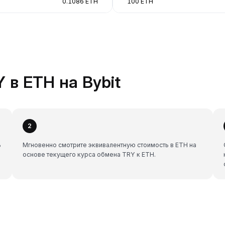
0.1086 ETH
100 ETH
 в ETH на Bybit
2
ь
Мгновенно смотрите эквивалентную стоимость в ETH на
основе текущего курса обмена TRY к ETH.