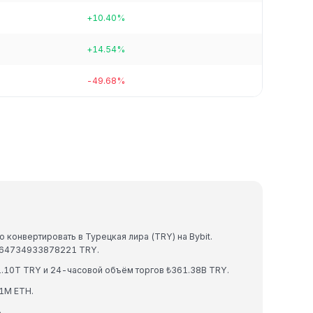
+10.40%
+14.54%
-49.68%
 конвертировать в Турецкая лира (TRY) на Bybit.
0864734933878221 TRY.
.10T TRY и 24-часовой объём торгов ₺361.38B TRY.
1M ETH.
.