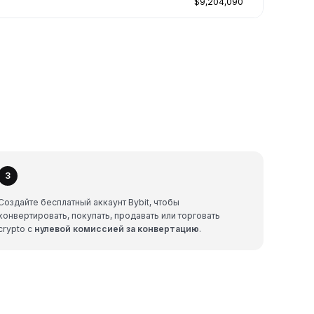
$9,204,090
3
Создайте бесплатный аккаунт Bybit, чтобы
конвертировать, покупать, продавать или торговать
crypto с
нулевой комиссией за конвертацию
.