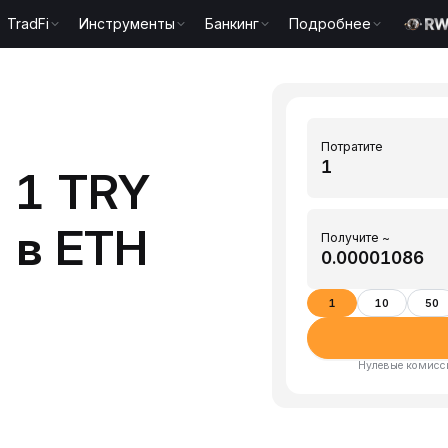
TradFi
Инструменты
Банкинг
Подробнее
Потратите
 1 TRY
 в ETH
Получите ~
1
10
50
Нулевые комисси
)