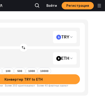
Регистрация
Войти
TRY
ETH
100
500
1000
10000
Конвертер TRY to ETH
и · Более 350 криптовалют · Более 40 фиатных валют