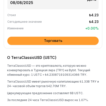
₺4.23
Стоил
₺4.23
Сегодняшнее значение
+
0.00
%
Изменение
Торговать
О TerraClassicUSD (USTC)
TerraClassicUSD — это криптовалюта, которую можно
конвертировать в Турецкая лира (TRY) на Bybit. Текущий
обменный курс: 1 USTC = ₺4.2308719109314366 TRY.
TerraClassicUSD имеет рыночную капитализацию ₺1.33B TRY и
24-часовой объём торгов ₺42.70M TRY.
Циркулирующее предложение составляет 6B USTC.
За последние 24 часа TerraClassicUSD вырос на 1.07%.