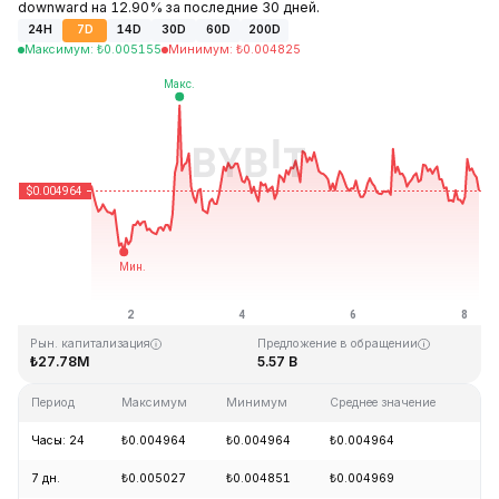
downward на 12.90% за последние 30 дней.
24H
7D
14D
30D
60D
200D
Максимум
:
₺
0.005155
Минимум
:
₺
0.004825
Последнее обновление: 06:22 GMT+0 2026-08-08
Исторический максимум
Исторический минимум
₺1.09
₺0.004064
Рын. капитализация
Предложение в обращении
₺27.78M
5.57 B
Период
Максимум
Минимум
Среднее значение
Из
Часы: 24
₺0.004964
₺0.004964
₺0.004964
-0
7 дн.
₺0.005027
₺0.004851
₺0.004969
+0