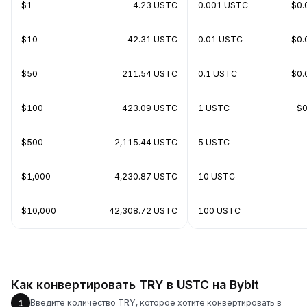
$1
4.23 USTC
0.001 USTC
$0.
$10
42.31 USTC
0.01 USTC
$0.
$50
211.54 USTC
0.1 USTC
$0.
$100
423.09 USTC
1 USTC
$0
$500
2,115.44 USTC
5 USTC
$1,000
4,230.87 USTC
10 USTC
$10,000
42,308.72 USTC
100 USTC
Как конвертировать TRY в USTC на Bybit
Введите количество TRY, которое хотите конвертировать в
1