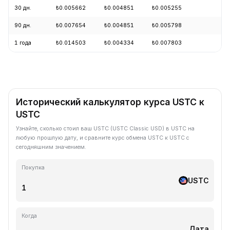
30 дн.
₺0.005662
₺0.004851
₺0.005255
-1
90 дн.
₺0.007654
₺0.004851
₺0.005798
-1
1 года
₺0.014503
₺0.004334
₺0.007803
-6
Исторический калькулятор курса USTC к
USTC
Узнайте, сколько стоил ваш USTC (USTC Classic USD) в USTC на
любую прошлую дату, и сравните курс обмена USTC к USTC с
сегодняшним значением.
Покупка
USTC
Когда
Дата