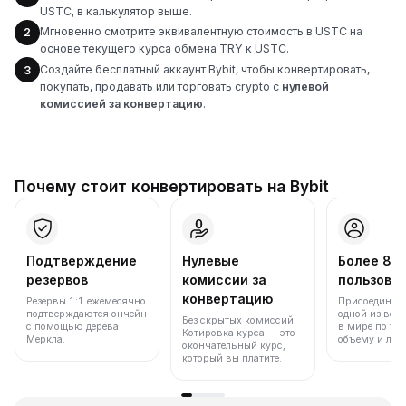
USTC, в калькулятор выше.
Мгновенно смотрите эквивалентную стоимость в USTC на
2
основе текущего курса обмена TRY к USTC.
Создайте бесплатный аккаунт Bybit, чтобы конвертировать,
3
покупать, продавать или торговать crypto с
нулевой
комиссией за конвертацию
.
Почему стоит конвертировать на Bybit
Подтверждение
Нулевые
Более 86
резервов
комиссии за
пользова
конвертацию
Резервы 1:1 ежемесячно
Присоединяйт
подтверждаются ончейн
одной из вед
Без скрытых комиссий.
с помощью дерева
в мире по то
Котировка курса — это
Меркла.
объему и лик
окончательный курс,
который вы платите.