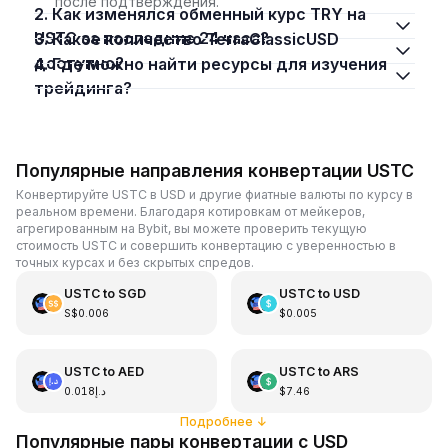
после подтверждения.
2. Как изменялся обменный курс TRY на
USTC за последние 24 часа?
3. Какое количество TerraClassicUSD
доступно?
4. Где можно найти ресурсы для изучения
трейдинга?
Популярные направления конвертации USTC
Конвертируйте USTC в USD и другие фиатные валюты по курсу в
реальном времени. Благодаря котировкам от мейкеров,
агрегированным на Bybit, вы можете проверить текущую
стоимость USTC и совершить конвертацию с уверенностью в
точных курсах и без скрытых спредов.
USTC
to
SGD
USTC
to
USD
S$0.006
$0.005
USTC
to
AED
USTC
to
ARS
د.إ0.018
$7.46
Подробнее
↓
Популярные пары конвертации с USD