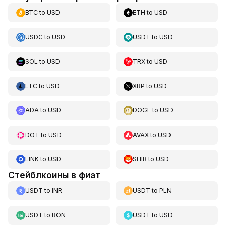
BTC
to
USD
ETH
to
USD
USDC
to
USD
USDT
to
USD
SOL
to
USD
TRX
to
USD
LTC
to
USD
XRP
to
USD
ADA
to
USD
DOGE
to
USD
DOT
to
USD
AVAX
to
USD
LINK
to
USD
SHIB
to
USD
Стейблкоины в фиат
USDT
to
INR
USDT
to
PLN
USDT
to
RON
USDT
to
USD