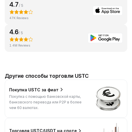
4.7
/ 5
47K Reviews
4.6
/ 5
1.4M Reviews
Другие способы торговли USTC
Покупка USTC за фиат
Покупка с помощью банковской карты,
банковского перевода или P2P в более
чем 60 валютах.
Торговля USTC/USDT на споте