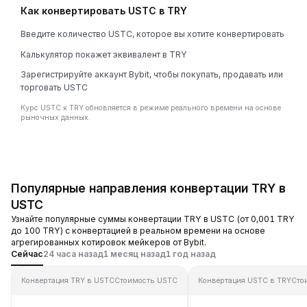
Как конвертировать USTC в TRY
Введите количество USTC, которое вы хотите конвертировать
Калькулятор покажет эквивалент в TRY
Зарегистрируйте аккаунт Bybit, чтобы покупать, продавать или
торговать USTC
Курс USTC к TRY обновляется в режиме реального времени на основе
рыночных данных.
Популярные направления конвертации TRY в
USTC
Узнайте популярные суммы конвертации TRY в USTC (от 0,001 TRY
до 100 TRY) с конвертацией в реальном времени на основе
агрегированных котировок мейкеров от Bybit.
Сейчас
24 часа назад
1 месяц назад
1 год назад
Конвертация TRY в USTC
Стоимость USTC
Конвертация USTC в TRY
Сто