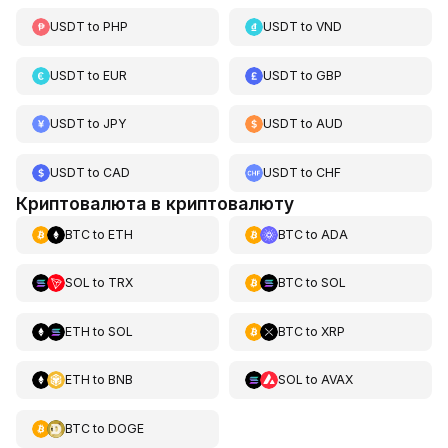
USDT
to
PHP
USDT
to
VND
USDT
to
EUR
USDT
to
GBP
USDT
to
JPY
USDT
to
AUD
USDT
to
CAD
USDT
to
CHF
Криптовалюта в криптовалюту
BTC
to
ETH
BTC
to
ADA
SOL
to
TRX
BTC
to
SOL
ETH
to
SOL
BTC
to
XRP
ETH
to
BNB
SOL
to
AVAX
BTC
to
DOGE