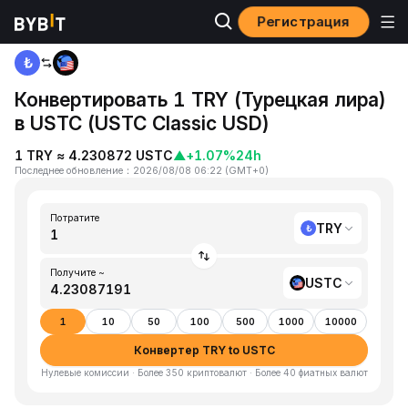
Регистрация
Главная
TRY to USTC
Конвертировать 1 TRY (Турецкая лира)
в USTC (USTC Classic USD)
1 TRY ≈ 4.230872 USTC
▲
+1.07%
24h
Последнее обновление
：
2026/08/08 06:22
(
GMT+0
)
Потратите
TRY
Получите ~
USTC
1
10
50
100
500
1000
10000
Конвертер TRY to USTC
Нулевые комиссии · Более 350 криптовалют · Более 40 фиатных валют