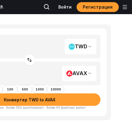
Регистрация
Войти
TWD
AVAX
100
500
1000
10000
Конвертер TWD to AVAX
и · Более 350 криптовалют · Более 40 фиатных валют