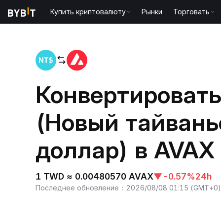
Купить криптовалюту
Рынки
Торговать
Главная
TWD to AVAX
Конвертироват
(Новый тайвань
доллар) в AVAX 
1 TWD ≈ 0.00480570 AVAX
▼
-0.57%
24h
Последнее обновление
：
2026/08/08 01:15
(
GMT+0
)