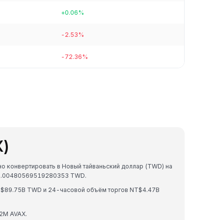
+0.06%
-2.53%
-72.36%
X)
но конвертировать в Новый тайваньский доллар (TWD) на
T$0.00480569519280353 TWD.
T$89.75B TWD и 24-часовой объём торгов NT$4.47B
2M AVAX.