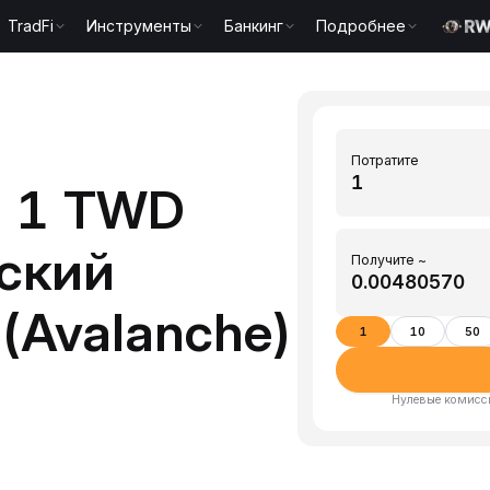
TradFi
Инструменты
Банкинг
Подробнее
Потратите
ь 1 TWD
ский
Получите ~
(Avalanche)
1
10
50
Нулевые комисси