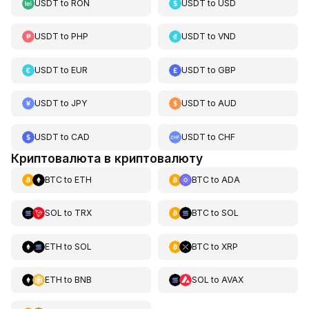
USDT
to
RON
USDT
to
USD
USDT
to
PHP
USDT
to
VND
USDT
to
EUR
USDT
to
GBP
USDT
to
JPY
USDT
to
AUD
USDT
to
CAD
USDT
to
CHF
Криптовалюта в криптовалюту
BTC
to
ETH
BTC
to
ADA
SOL
to
TRX
BTC
to
SOL
ETH
to
SOL
BTC
to
XRP
ETH
to
BNB
SOL
to
AVAX