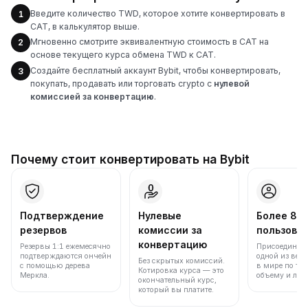
Введите количество TWD, которое хотите конвертировать в
1
CAT, в калькулятор выше.
Мгновенно смотрите эквивалентную стоимость в CAT на
2
основе текущего курса обмена TWD к CAT.
Создайте бесплатный аккаунт Bybit, чтобы конвертировать,
3
покупать, продавать или торговать crypto с
нулевой
комиссией за конвертацию
.
Почему стоит конвертировать на Bybit
Подтверждение
Нулевые
Более 86
резервов
комиссии за
пользова
конвертацию
Резервы 1:1 ежемесячно
Присоединяйт
подтверждаются ончейн
одной из вед
Без скрытых комиссий.
с помощью дерева
в мире по то
Котировка курса — это
Меркла.
объему и лик
окончательный курс,
который вы платите.