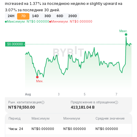
increased на 1.37% за последнюю неделю и slightly upward на
3.07% за последние 30 дней.
24H
7D
14D
30D
60D
200D
Максимум
:
NT$
0.000000
Минимум
:
NT$
0.000000
Последнее обновление: 21:42 GMT+0 2026-08-07
Исторический максимум
Исторический минимум
NT$0.000000
NT$0.000000
Рын. капитализация
Предложение в обращении
NT$78,550.00
413,181.04 B
Период
Максимум
Минимум
Среднее значение
И
Часы: 24
NT$0.000000
NT$0.000000
NT$0.000000
+