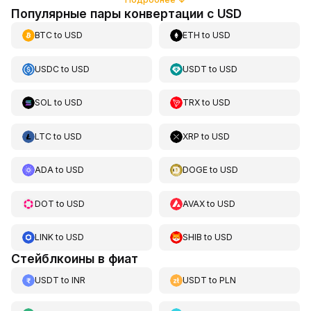
Популярные пары конвертации с USD
BTC
to
USD
ETH
to
USD
USDC
to
USD
USDT
to
USD
SOL
to
USD
TRX
to
USD
LTC
to
USD
XRP
to
USD
ADA
to
USD
DOGE
to
USD
DOT
to
USD
AVAX
to
USD
LINK
to
USD
SHIB
to
USD
Стейблкоины в фиат
USDT
to
INR
USDT
to
PLN