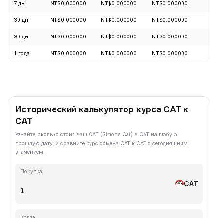
7 дн.
NT$0.000000
NT$0.000000
NT$0.000000
+
30 дн.
NT$0.000000
NT$0.000000
NT$0.000000
+
90 дн.
NT$0.000000
NT$0.000000
NT$0.000000
-
1 года
NT$0.000000
NT$0.000000
NT$0.000000
-
Исторический калькулятор курса CAT к
CAT
Узнайте, сколько стоил ваш CAT (Simons Cat) в CAT на любую
прошлую дату, и сравните курс обмена CAT к CAT с сегодняшним
значением.
Покупка
CAT
Когда