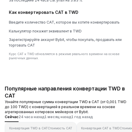
За последние 24 часа Cat упал на 3.83%.
Как конвертировать CAT в TWD
Введите количество CAT, которое вы хотите конвертировать
Калькулятор покажет эквивалент в TWD
Зарегистрируйте аккаунт Bybit, чтобы покупать, продавать или
торговать CAT
Курс CAT к TWD обновляется в режиме реального времени на основе
рыночных данных.
Популярные направления конвертации TWD в
CAT
Узнайте популярные суммы конвертации TWD в CAT (от 0,001 TWD
до 100 TWD) с конвертацией в реальном времени на основе
агрегированных котировок мейкеров от Bybit.
Сейчас
24 часа назад
1 месяц назад
1 год назад
Конвертация TWD в CAT
Стоимость CAT
Конвертация CAT в TWD
Стоимо