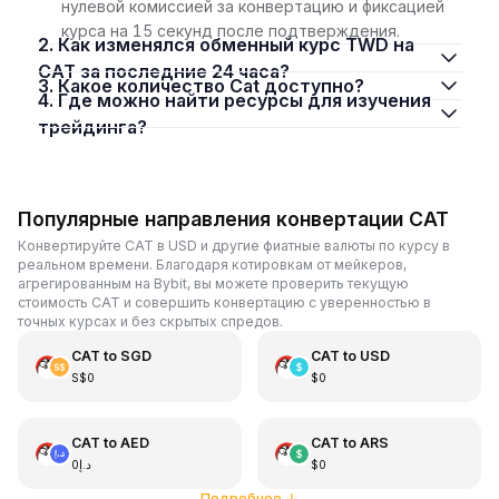
нулевой комиссией за конвертацию и фиксацией
курса на 15 секунд после подтверждения.
2. Как изменялся обменный курс TWD на
CAT за последние 24 часа?
3. Какое количество Cat доступно?
4. Где можно найти ресурсы для изучения
трейдинга?
Популярные направления конвертации CAT
Конвертируйте CAT в USD и другие фиатные валюты по курсу в
реальном времени. Благодаря котировкам от мейкеров,
агрегированным на Bybit, вы можете проверить текущую
стоимость CAT и совершить конвертацию с уверенностью в
точных курсах и без скрытых спредов.
CAT
to
SGD
CAT
to
USD
S$0
$0
CAT
to
AED
CAT
to
ARS
د.إ0
$0
Подробнее
↓