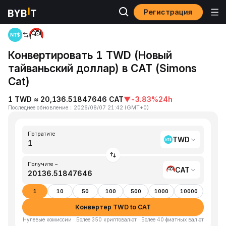
Регистрация
Главная
TWD to CAT
Конвертировать 1 TWD (Новый
тайваньский доллар) в CAT (Simons
Cat)
1 TWD ≈ 20,136.51847646 CAT
▼
-3.83%
24h
Последнее обновление
：
2026/08/07 21:42
(
GMT+0
)
Потратите
TWD
Получите ~
CAT
1
10
50
100
500
1000
10000
Конвертер TWD to CAT
Нулевые комиссии · Более 350 криптовалют · Более 40 фиатных валют