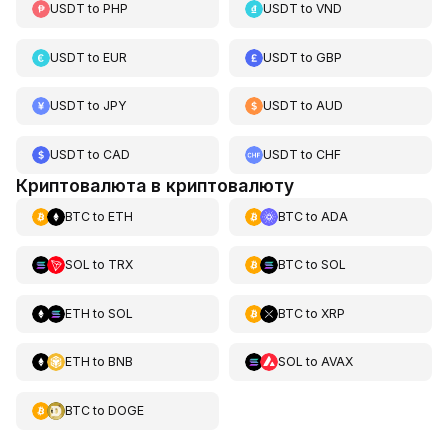
USDT
to
PHP
USDT
to
VND
USDT
to
EUR
USDT
to
GBP
USDT
to
JPY
USDT
to
AUD
USDT
to
CAD
USDT
to
CHF
Криптовалюта в криптовалюту
BTC
to
ETH
BTC
to
ADA
SOL
to
TRX
BTC
to
SOL
ETH
to
SOL
BTC
to
XRP
ETH
to
BNB
SOL
to
AVAX
BTC
to
DOGE