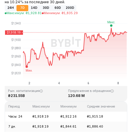
на 10.24% за последние 30 дней.
24H
7D
14D
30D
60D
200D
Максимум
:
₴
1,928.81
Минимум
:
₴
1,835.29
Последнее обновление: 13:24 GMT+0 2026-08-08
Исторический максимум
Исторический минимум
₴4,946.05
₴0.432979
Рын. капитализация
Предложение в обращении
₴231.55B
120.68 M
Период
Максимум
Минимум
Среднее значение
Из
Часы: 24
₴1,918.19
₴1,912.16
₴1,915.18
-0
7 дн.
₴1,918.19
₴1,844.61
₴1,886.40
+2