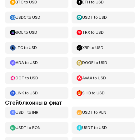
BTC
to
USD
ETH
to
USD
USDC
to
USD
USDT
to
USD
SOL
to
USD
TRX
to
USD
LTC
to
USD
XRP
to
USD
ADA
to
USD
DOGE
to
USD
DOT
to
USD
AVAX
to
USD
LINK
to
USD
SHIB
to
USD
Стейблкоины в фиат
USDT
to
INR
USDT
to
PLN
USDT
to
RON
USDT
to
USD