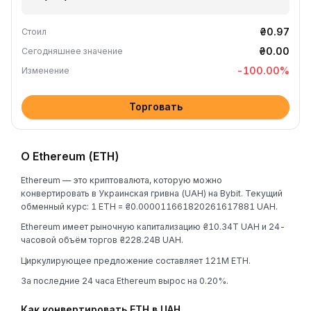
₴0.97
Стоил
₴0.00
Сегодняшнее значение
-100.00
%
Изменение
Торговать
О Ethereum (ETH)
Ethereum — это криптовалюта, которую можно
конвертировать в Украинская гривна (UAH) на Bybit. Текущий
обменный курс: 1 ETH = ₴0.000011661820261617881 UAH.
Ethereum имеет рыночную капитализацию ₴10.34T UAH и 24-
часовой объём торгов ₴228.24B UAH.
Циркулирующее предложение составляет 121M ETH.
За последние 24 часа Ethereum вырос на 0.20%.
Как конвертировать ETH в UAH