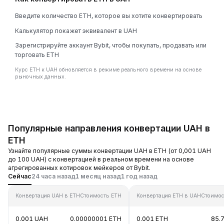
Введите количество ETH, которое вы хотите конвертировать
Калькулятор покажет эквивалент в UAH
Зарегистрируйте аккаунт Bybit, чтобы покупать, продавать или
торговать ETH
Курс ETH к UAH обновляется в режиме реального времени на основе
рыночных данных.
Популярные направления конвертации UAH в
ETH
Узнайте популярные суммы конвертации UAH в ETH (от 0,001 UAH
до 100 UAH) с конвертацией в реальном времени на основе
агрегированных котировок мейкеров от Bybit.
Сейчас
24 часа назад
1 месяц назад
1 год назад
Конвертация UAH в ETH
Стоимость ETH
Конвертация ETH в UAH
Стоимос
0.001 UAH
0.00000001 ETH
0.001 ETH
85.