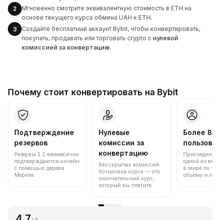
Мгновенно смотрите эквивалентную стоимость в ETH на
2
основе текущего курса обмена UAH к ETH.
Создайте бесплатный аккаунт Bybit, чтобы конвертировать,
3
покупать, продавать или торговать crypto с
нулевой
комиссией за конвертацию
.
Почему стоит конвертировать на Bybit
Подтверждение
Нулевые
Более 86
резервов
комиссии за
пользова
конвертацию
Резервы 1:1 ежемесячно
Присоединяйт
подтверждаются ончейн
одной из вед
Без скрытых комиссий.
с помощью дерева
в мире по то
Котировка курса — это
Меркла.
объему и лик
окончательный курс,
который вы платите.
4.7