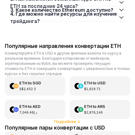
ETH за последние 24 часа?
3. Какое количество Ethereum доступно?
4. Где можно найти ресурсы для изучения
трейдинга?
Популярные направления конвертации ETH
Конвертируйте ETH в USD и другие фиатные валюты по курсу в
реальном времени. Благодаря котировкам от мейкеров,
агрегированным на Bybit, вы можете проверить текущую
стоимость ETH и совершить конвертацию с уверенностью в точных
курсах и без скрытых спредов.
ETH
to
SGD
ETH
to
USD
S$2,452.3
$1,918.71
ETH
to
AED
ETH
to
ARS
د.إ7,046.46
$2,876,146
Подробнее
↓
Популярные пары конвертации с USD