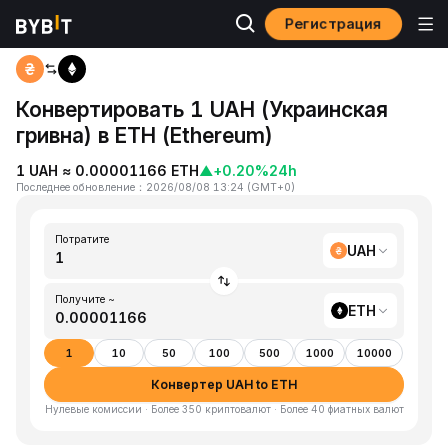
Регистрация
Главная
UAH to ETH
Конвертировать 1 UAH (Украинская
гривна) в ETH (Ethereum)
1 UAH ≈ 0.00001166 ETH
▲
+0.20%
24h
Последнее обновление
：
2026/08/08 13:24
(
GMT+0
)
Потратите
UAH
Получите ~
ETH
1
10
50
100
500
1000
10000
Конвертер UAH to ETH
Нулевые комиссии · Более 350 криптовалют · Более 40 фиатных валют