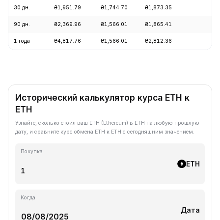
30 дн.
₴1,951.79
₴1,744.70
₴1,873.35
+1
90 дн.
₴2,369.96
₴1,566.01
₴1,865.41
+1
1 года
₴4,817.76
₴1,566.01
₴2,812.36
-5
Исторический калькулятор курса ETH к
ETH
Узнайте, сколько стоил ваш ETH (Ethereum) в ETH на любую прошлую
дату, и сравните курс обмена ETH к ETH с сегодняшним значением.
Покупка
ETH
Когда
Дата