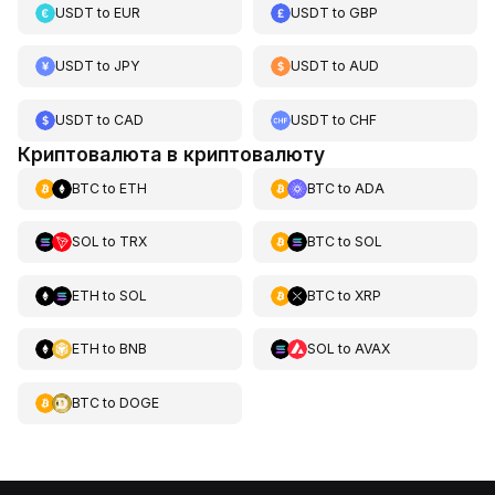
USDT
to
EUR
USDT
to
GBP
USDT
to
JPY
USDT
to
AUD
USDT
to
CAD
USDT
to
CHF
Криптовалюта в криптовалюту
BTC
to
ETH
BTC
to
ADA
SOL
to
TRX
BTC
to
SOL
ETH
to
SOL
BTC
to
XRP
ETH
to
BNB
SOL
to
AVAX
BTC
to
DOGE