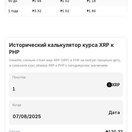
90 дн.
₱1.48
₱1.02
₱1.18
-1
1 года
₱3.32
₱1.02
₱1.86
-6
Исторический калькулятор курса XRP к
PHP
Узнайте, сколько стоил ваш XRP (XRP) в PHP на любую прошлую дату,
и сравните курс обмена XRP к PHP с сегодняшним значением.
Покупка
XRP
Когда
Дата
₱170.73
Стоил