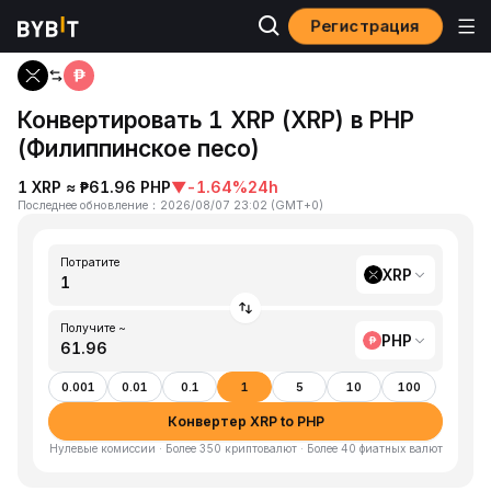
Регистрация
Главная
XRP to PHP
Конвертировать 1 XRP (XRP) в PHP
(Филиппинское песо)
1 XRP ≈ ₱61.96 PHP
▼
-1.64%
24h
Последнее обновление
：
2026/08/07 23:02
(
GMT+0
)
Потратите
XRP
Получите ~
PHP
0.001
0.01
0.1
1
5
10
100
Конвертер XRP to PHP
Нулевые комиссии · Более 350 криптовалют · Более 40 фиатных валют