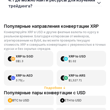
трейдинга?
Популярные направления конвертации XRP
Конвертируйте XRP в USD и другие фиатные валюты по курсу в
реальном времени. Благодаря котировкам от мейкеров,
агрегированным на Bybit, вы можете проверить текущую
стоимость XRP и совершить конвертацию с уверенностью в точных
курсах и без скрытых спредов.
XRP
to
SGD
XRP
to
USD
S$1.3
$1.02
XRP
to
AED
XRP
to
ARS
د.إ3.75
$1,527.71
Подробнее
↓
Популярные пары конвертации с USD
BTC
to
USD
ETH
to
USD