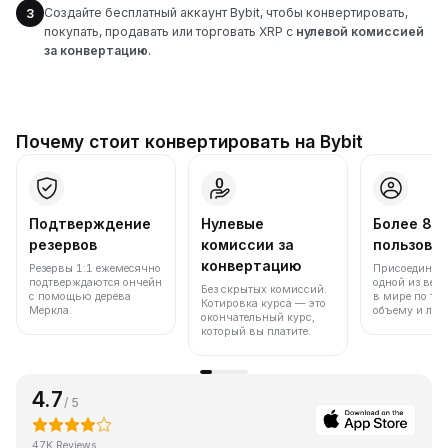
Создайте бесплатный аккаунт Bybit, чтобы конвертировать,
3
покупать, продавать или торговать XRP с
нулевой комиссией
за конвертацию
.
Почему стоит конвертировать на Bybit
Подтверждение
Нулевые
Более 86
резервов
комиссии за
пользова
конвертацию
Резервы 1:1 ежемесячно
Присоединяйт
подтверждаются ончейн
одной из вед
Без скрытых комиссий.
с помощью дерева
в мире по то
Котировка курса — это
Меркла.
объему и лик
окончательный курс,
который вы платите.
4.7
/ 5
47K Reviews