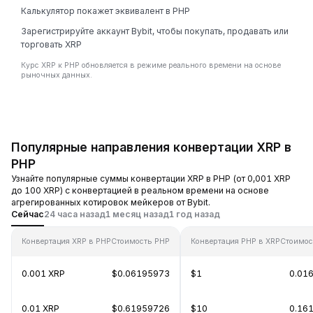
Калькулятор покажет эквивалент в PHP
Зарегистрируйте аккаунт Bybit, чтобы покупать, продавать или
торговать XRP
Курс XRP к PHP обновляется в режиме реального времени на основе
рыночных данных.
Популярные направления конвертации XRP в
PHP
Узнайте популярные суммы конвертации XRP в PHP (от 0,001 XRP
до 100 XRP) с конвертацией в реальном времени на основе
агрегированных котировок мейкеров от Bybit.
Сейчас
24 часа назад
1 месяц назад
1 год назад
Конвертация XRP в PHP
Стоимость PHP
Конвертация PHP в XRP
Стоимос
0.001 XRP
$0.06195973
$1
0.01
0.01 XRP
$0.61959726
$10
0.16