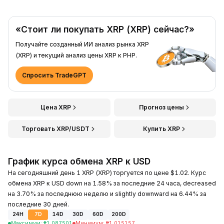
«Стоит ли покупать XRP (XRP) сейчас?»
Получайте созданный ИИ анализ рынка XRP
(XRP) и текущий анализ цены XRP к PHP.
Спросить TradeGPT
Цена XRP
Прогноз цены
Торговать XRP/USDT
Купить XRP
График курса обмена XRP к USD
На сегодняшний день 1 XRP (XRP) торгуется по цене $1.02. Курс
обмена XRP к USD down на 1.58% за последние 24 часа, decreased
на 3.70% за последнюю неделю и slightly downward на 6.44% за
последние 30 дней.
24H
7D
14D
30D
60D
200D
Максимум
:
₱
1.087501
Минимум
:
₱
1.015157