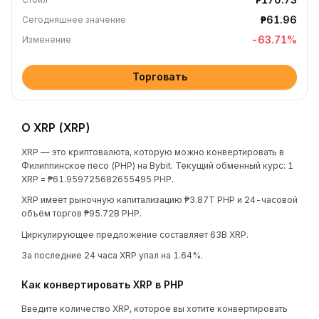
₱61.96
Сегодняшнее значение
-63.71
%
Изменение
Торговать
О XRP (XRP)
XRP — это криптовалюта, которую можно конвертировать в
Филиппинское песо (PHP) на Bybit. Текущий обменный курс: 1
XRP = ₱61.959725682655495 PHP.
XRP имеет рыночную капитализацию ₱3.87T PHP и 24-часовой
объём торгов ₱95.72B PHP.
Циркулирующее предложение составляет 63B XRP.
За последние 24 часа XRP упал на 1.64%.
Как конвертировать XRP в PHP
Введите количество XRP, которое вы хотите конвертировать