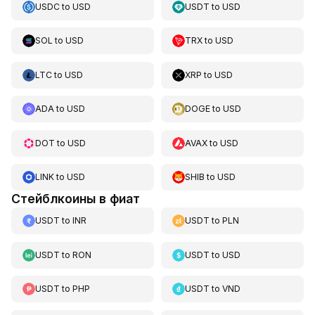
USDC
to
USD
USDT
to
USD
SOL
to
USD
TRX
to
USD
LTC
to
USD
XRP
to
USD
ADA
to
USD
DOGE
to
USD
DOT
to
USD
AVAX
to
USD
LINK
to
USD
SHIB
to
USD
Стейблкоины в фиат
USDT
to
INR
USDT
to
PLN
USDT
to
RON
USDT
to
USD
USDT
to
PHP
USDT
to
VND