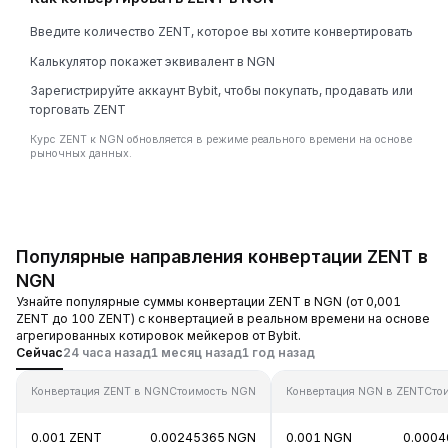
Введите количество ZENT, которое вы хотите конвертировать
Калькулятор покажет эквивалент в NGN
Зарегистрируйте аккаунт Bybit, чтобы покупать, продавать или
торговать ZENT
Курс ZENT к NGN обновляется в режиме реального времени на основе
рыночных данных.
Популярные направления конвертации ZENT в
NGN
Узнайте популярные суммы конвертации ZENT в NGN (от 0,001
ZENT до 100 ZENT) с конвертацией в реальном времени на основе
агрегированных котировок мейкеров от Bybit.
Сейчас
24 часа назад
1 месяц назад
1 год назад
Конвертация ZENT в NGN
Стоимость NGN
Конвертация NGN в ZENT
Сто
0.001 ZENT
0.00245365 NGN
0.001 NGN
0.0004