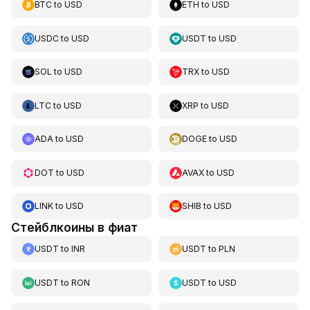
BTC
to
USD
ETH
to
USD
USDC
to
USD
USDT
to
USD
SOL
to
USD
TRX
to
USD
LTC
to
USD
XRP
to
USD
ADA
to
USD
DOGE
to
USD
DOT
to
USD
AVAX
to
USD
LINK
to
USD
SHIB
to
USD
Стейблкоины в фиат
USDT
to
INR
USDT
to
PLN
USDT
to
RON
USDT
to
USD