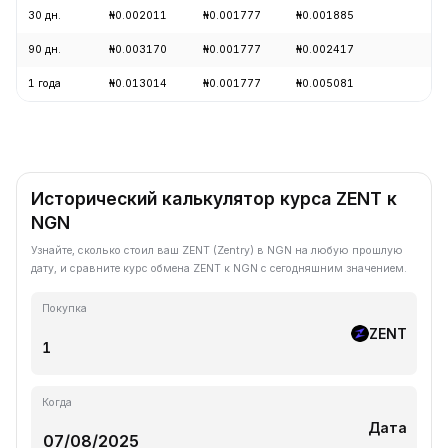
30 дн.
₦0.002011
₦0.001777
₦0.001885
-1
90 дн.
₦0.003170
₦0.001777
₦0.002417
-3
1 года
₦0.013014
₦0.001777
₦0.005081
-7
Исторический калькулятор курса ZENT к
NGN
Узнайте, сколько стоил ваш ZENT (Zentry) в NGN на любую прошлую
дату, и сравните курс обмена ZENT к NGN с сегодняшним значением.
Покупка
ZENT
Когда
Дата