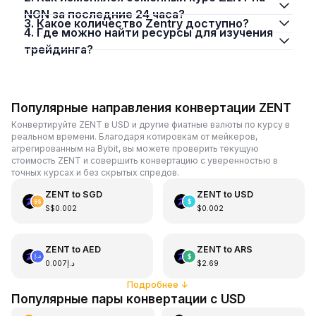
NGN за последние 24 часа?
3. Какое количество Zentry доступно?
4. Где можно найти ресурсы для изучения
трейдинга?
Популярные направления конвертации ZENT
Конвертируйте ZENT в USD и другие фиатные валюты по курсу в
реальном времени. Благодаря котировкам от мейкеров,
агрегированным на Bybit, вы можете проверить текущую
стоимость ZENT и совершить конвертацию с уверенностью в
точных курсах и без скрытых спредов.
ZENT
to
SGD
ZENT
to
USD
S$0.002
$0.002
ZENT
to
AED
ZENT
to
ARS
د.إ0.007
$2.69
Подробнее
↓
Популярные пары конвертации с USD