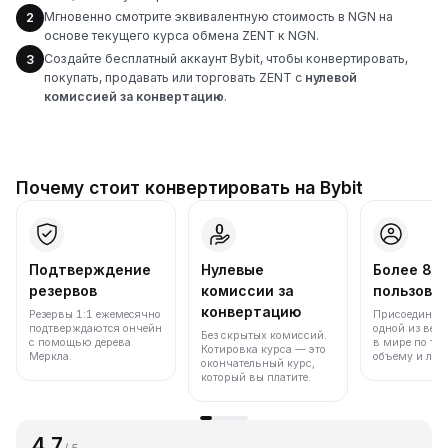
Мгновенно смотрите эквивалентную стоимость в NGN на
2
основе текущего курса обмена ZENT к NGN.
Создайте бесплатный аккаунт Bybit, чтобы конвертировать,
3
покупать, продавать или торговать ZENT с
нулевой
комиссией за конвертацию
.
Почему стоит конвертировать на Bybit
Подтверждение
Нулевые
Более 86
резервов
комиссии за
пользова
конвертацию
Резервы 1:1 ежемесячно
Присоединяйт
подтверждаются ончейн
одной из вед
Без скрытых комиссий.
с помощью дерева
в мире по то
Котировка курса — это
Меркла.
объему и лик
окончательный курс,
который вы платите.
4.7