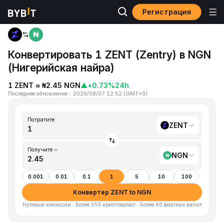
Регистрация
Главная
ZENT to NGN
Конвертировать 1 ZENT (Zentry) в NGN
(Нигерийская найра)
1 ZENT ≈ ₦2.45 NGN
▲
+0.73%
24h
Последнее обновление
：
2026/08/07 12:52
(
GMT+0
)
Потратите
ZENT
Получите ~
NGN
0.001
0.01
0.1
1
5
10
100
Конвертер ZENT to NGN
Нулевые комиссии · Более 350 криптовалют · Более 40 фиатных валют