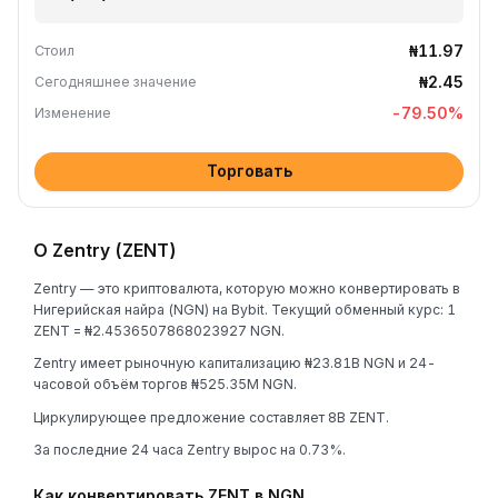
₦11.97
Стоил
₦2.45
Сегодняшнее значение
-79.50
%
Изменение
Торговать
О Zentry (ZENT)
Zentry — это криптовалюта, которую можно конвертировать в
Нигерийская найра (NGN) на Bybit. Текущий обменный курс: 1
ZENT = ₦2.4536507868023927 NGN.
Zentry имеет рыночную капитализацию ₦23.81B NGN и 24-
часовой объём торгов ₦525.35M NGN.
Циркулирующее предложение составляет 8B ZENT.
За последние 24 часа Zentry вырос на 0.73%.
Как конвертировать ZENT в NGN