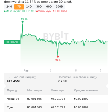
downward на 11.84% за последние 30 дней.
24H
7D
14D
30D
60D
200D
Максимум
:
₦
0.001968
Минимум
:
₦
0.001654
Последнее обновление: 12:52 GMT+0 2026-08-07
Исторический максимум
Исторический минимум
₦0.045317
₦0.001638
Рын. капитализация
Предложение в обращении
₦17.45M
7.79 B
Период
Максимум
Минимум
Среднее значение
Из
Часы: 24
₦0.001806
₦0.001794
₦0.001800
+0
7 дн.
₦0.001863
₦0.001777
₦0.001807
+1