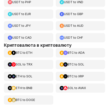
USDT
to
PHP
USDT
to
VND
USDT
to
EUR
USDT
to
GBP
USDT
to
JPY
USDT
to
AUD
USDT
to
CAD
USDT
to
CHF
Криптовалюта в криптовалюту
BTC
to
ETH
BTC
to
ADA
SOL
to
TRX
BTC
to
SOL
ETH
to
SOL
BTC
to
XRP
ETH
to
BNB
SOL
to
AVAX
BTC
to
DOGE