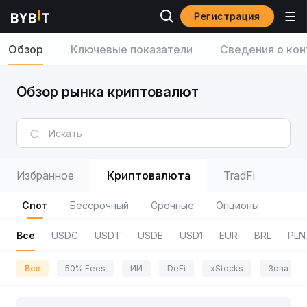
Регистрация
Обзор
Ключевые показатели
Сведения о кон
Обзор рынка криптовалют
Избранное
Криптовалюта
TradFi
Спот
Бессрочный
Срочные
Опционы
Все
USDC
USDT
USDE
USD1
EUR
BRL
PLN
Все
50% Fees
ИИ
DeFi
xStocks
Зона пр